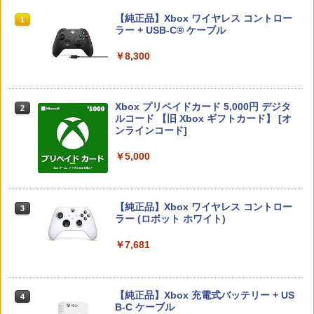
ファイル)
ョン・ゲーム
スプラトゥーン レイダース|オンライン
PlayStation 5 デジタル・エディション
【純正品】Xbox ワイヤレス コントロー
1
1
1
￥972
￥540
コード版
日本語専用 Console Language: Japan
ラー + USB-C® ケーブル
￥5,668
￥3,327
ese only (CFI-2200B01)
￥5,832
￥8,300
￥55,000
[Switch] ポケットモンスター スカーレ
カワダ(Kawada) 玩具 コロコロストーン
2
2
METAL GEAR SOLID : MASTER COLL
【中古】PS5ロマンシング サガ2 リベ
ット・バイオレット ゼロの秘宝 （ダウ
KG-025
2
2
ECTION Vol.2 【Switch2】 RL204-J1
ンジオブザセブン
ンロード版）※3,200ポイントまでご利
Xbox プリペイドカード 5,000円 デジタ
用可
2
￥1,694
スプラトゥーン レイダース -Switch2
Beast of Reincarnation -PS5 【特典】
ルコード 【旧 Xbox ギフトカード】 [オ
2
2
￥5,676
￥3,840
プロダクトコード 封入
ンラインコード]
￥3,500
￥6,455
￥7,286
￥5,000
FINAL FANTASY XV Original Soundtra
3
あつまれ どうぶつの森 Nintendo Swit
Marvel's Spider-Man 2
ck(映像付サントラ／Blu-ray Disc初回生
【中古】スーパーマリオメーカー 2 -Swi
3
3
3
ch 2 Edition
産限定特装盤)
tch
【純正品】Xbox ワイヤレス コントロー
￥4,011
3
Nintendo Switch 2(日本語・国内専用)
【純正品】ディスクドライブ(CFI-ZDD1
3
ラー (ロボット ホワイト)
3
￥6,199
￥7,986
￥3,596
J) PlayStation 5
￥55,871
￥7,681
￥11,849
劇場版「鬼滅の刃」無限城編 第一章 猗
4
あつまれ どうぶつの森 Nintendo Swit
【楽天ブックス限定特典+特典】Castlev
LITHON ライソン 脳を鍛える大人の娯楽
窩座再来(完全生産限定版)【Blu-ray】 [
4
4
4
ch 2 Edition 【Switch2】 NXS-P-ACB
ania: Belmont's Curse Midnight Editi
ゲーム 4 in 1 KTFC-008B 麻雀 将棋 育
吾峠呼世晴 ]
【純正品】Xbox 充電式バッテリー + US
4
AD
on PS5版(両面アクリルキーホルダー+
【純正品】DualSense ワイヤレスコン
成 脳トレ テレビ ゲーム機 高齢者 家庭用
B-C ケーブル
ニンテンドープリペイド番号 9000円|オ
4
4