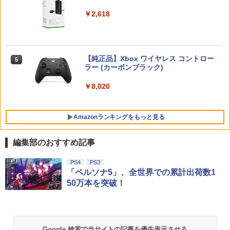
【早期購入封入特典】DLCチラシ（アル
トローラー ミッドナイト ブラック(CFI-
ポータブル 接続 簡単 玩具 おもちゃ 室内
ンラインコード版
￥8,690
カードスタイルコスチューム）)
ZCT2J01)
遊び 暇つぶし 初心者 リハビリ 指先 娯楽
￥6,300
￥2,618
懐かしい レトロ ステイホーム おすすめ
￥9,000
￥4,950
￥10,737
￥4,980
【楽天ブックス限定先着特典+先着特
5
【特典】冒険家エリオットの千年物語 S
典】新劇場版銀魂 -吉原大炎上ー (完全生
5
witch2版(【早期購入封入特典】エリオ
【純正品】Xbox ワイヤレス コントロー
産限定版)【Blu-ray】(アニメ描きおろし
ニンテンドープリペイド番号 5000円|オ
5
5
ット旅立ちパック)
Mortal Shell II
【純正品】DualSense ワイヤレスコン
ラー (カーボンブラック)
イラスト使用トートバッグ(神威・阿伏
ンラインコード版
5
5
トローラー(CFI-ZCT2J)
脳を鍛える大人の娯楽ゲーム4in1（麻雀
兎)+描きおろしミニキャラステッカー) [
5
将棋 競走馬育成 RPG）ソフト不要 テレ
杉田智和 ]
￥6,358
￥5,507
￥8,020
￥5,000
ビに挿すだけですぐに遊べる TV HDMI U
￥10,737
SB コントローラー
￥9,900
Amazonランキングをもっと見る
￥5,478
編集部のおすすめ記事
【Amazon.co.jp限定】劇場版モノノ怪
PS4
PS3
1
第三章 蛇神 (Amazon.co.jp限定オリジ
「ペルソナ5」、全世界での累計出荷数1
ナル三方背収納ケース付きコレクション)
50万本を突破！
(オリジナル特典:オリジナル巾着＋メー
カー特典:【坤と離】二振りの剣、十翼よ
り来たる！スタジオ描き下ろしイラスト
ボード付) [Blu-ray]
Google 検索で当サイトの記事を優先表示させる