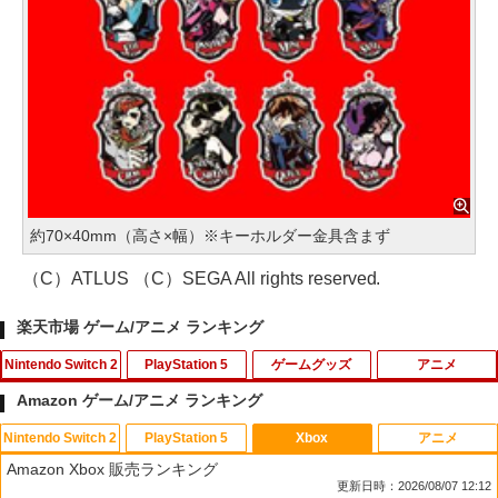
約70×40mm（高さ×幅）※キーホルダー金具含まず
（C）ATLUS （C）SEGA All rights reserved.
楽天市場 ゲーム/アニメ ランキング
Nintendo Switch 2
PlayStation 5
ゲームグッズ
アニメ
Amazon ゲーム/アニメ ランキング
Nintendo Switch 2
PlayStation 5
Xbox
アニメ
【特典】白き鋼鉄のX 1+2 デュアルコレ
【中古】コンストラクション シミュレー
【即日出荷】ゲーム用アナログスティッ
【中古】【Blu−ray】監獄学園 第1巻
1
1
1
1
Amazon Xbox 販売ランキング
クション Nintendo Switch 2 Edition
ター ゴールドエディションソフト:プレ
クカバー すやすや コリラックマ アロー
初回生産限定版 三方背ケース・かる
更新日時：2026/08/07 12:12
Switch2版(【初回外付特典】A4クリア
イステーション5ソフト／シミュレーシ
ン ALG-NS2CAKKZZ
た・ブックレット付 / 水島努【監督】