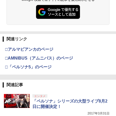
￥10,780
劇場版「鬼滅の刃」無限城編 第一章 猗
2
窩座再来 通常版 [Blu-ray]
￥3,964
関連リンク
□アルマビアンカのページ
劇場版「鬼滅の刃」無限城編 第一章 猗
□AMNIBUS（アムニバス）のページ
3
窩座再来 通常版 [DVD]
□「ペルソナ5」のページ
￥3,523
関連記事
劇場版「鬼滅の刃」無限城編 第一章 猗
4
エンタメ
窩座再来 完全生産限定版 [Blu-ray]
「ペルソナ」シリーズの大型ライブ8月2
日に開催決定！
￥8,698
2017年3月31日