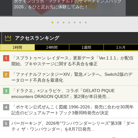
ポケモンコラボ「マクドナルドのサマーチャンスバッグ
2026」をひと足お先に体験してみた！
●
●
●
●
●
●
●
アクセスランキング
1時間
24時間
1週間
1カ月
「スプラトゥーン レイダース」更新データ「Ver.1.1.1」が配信
開始。ブキやステージに関する不具合を修正
「ファイナルファンタジーXIV」緊急メンテへ。Switch2版のデ
ータロード不具合を最適化
「ドラクエ」×ジェラピケ、コラボ「GELATO PIQUE
encounters DRAGON QUEST」第2弾が本日発売
アイスカップに入ったスライムやわたぼう、ベビーサタンなどが
「ポケモン公式ぜんこく図鑑 1996-2026」発売に合わせ30周年
オリジナルアートで登場
記念のビジュアルアートブック3冊同時発売が決定
バーガーキング、2026年“ワンパウンダーシリーズ”第3弾「ダー
ティ ザ・ワンパウンダー」を8月7日発売
「特製ガーリックマヨソース」を使用した超大型チーズバーガー