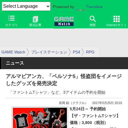
Powered by
Translate
カテゴリ
過去記事
検索
Impressサイト
GAME Watch
プレイステーション
PS4
RPG
ニュース
アルマビアンカ、「ペルソナ5」怪盗団をイメージ
したグッズを発売決定
「ファントムTシャツ」など、3アイテムの予約を開始
長岡 頼（クラフル）
2017年5月25日 20:01
5月24日～ 予約開始
【ザ・ファントムTシャツ】
価格：3,800（税別）