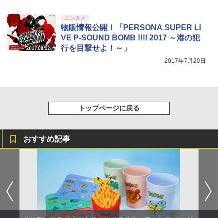
エンタメ
【Amazon.co.jp限定】劇場版モノノ怪
物販情報公開！「PERSONA SUPER LI
5
第三章 蛇神 (オリジナル特典:オリジナル
VE P-SOUND BOMB !!!! 2017 ～港の犯
巾着＋メーカー特典:【坤と離】二振りの
行を目撃せよ！～」
剣、十翼より来たる！スタジオ描き下ろ
しイラストボード付) [DVD]
2017年7月20日
￥8,800
トップページに戻る
おすすめ記事