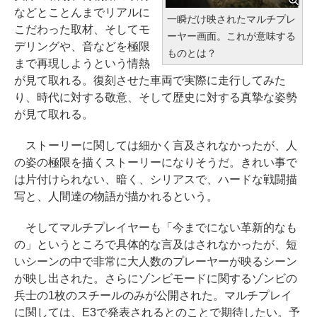
などとことんまでリアルに
一瞬だけ映されたマルチプレ
こだわった取材、そしてモ
ーヤー画面。これが意味する
デリングや、音などを極限
ものとは？
まで再現しようという情熱
が見て取れる。復刻させた車両で実際に走行してみた
り、時代に対する敬意、そして歴史に対する真摯な姿勢
が見て取れる。
ストーリーに関しては細かく言及されなかったが、人
の姿の極限を描くストーリーになりそうだ。きれい事で
は片付けられない、暗く、シリアスで、ハードな戦闘描
写と、人間達の物語が描かれるという。
そしてマルチプレイヤーも「今までにない革新的なも
の」というところで具体的な言及はされなかったが、短
いシーンの中で非常に大人数のプレーヤーが映るシーン
が映し出された。さらにゾンビモードに関するゾンビの
兵士の1枚のスチールのみが公開された。マルチプレイ
に関しては、E3で発表されるとのことで期待したい。予