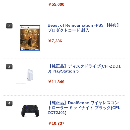
￥55,000
[Switch] ポケットモンスター スカーレ
カワダ(Kawada) 玩具 コロコロストーン
2
2
METAL GEAR SOLID : MASTER COLL
【中古】PS5ロマンシング サガ2 リベ
ット・バイオレット ゼロの秘宝 （ダウ
KG-025
2
2
ECTION Vol.2 【Switch2】 RL204-J1
ンジオブザセブン
ンロード版）※3,200ポイントまでご利
用可
￥1,694
スプラトゥーン レイダース -Switch2
Beast of Reincarnation -PS5 【特典】
2
2
￥5,676
￥3,840
プロダクトコード 封入
￥3,500
￥6,455
￥7,286
FINAL FANTASY XV Original Soundtra
3
あつまれ どうぶつの森 Nintendo Swit
Marvel's Spider-Man 2
ck(映像付サントラ／Blu-ray Disc初回生
【中古】スーパーマリオメーカー 2 -Swi
3
3
3
ch 2 Edition
産限定特装盤)
tch
￥4,011
Nintendo Switch 2(日本語・国内専用)
【純正品】ディスクドライブ(CFI-ZDD1
3
3
￥6,199
￥7,986
￥3,596
J) PlayStation 5
￥55,871
￥11,849
劇場版「鬼滅の刃」無限城編 第一章 猗
4
あつまれ どうぶつの森 Nintendo Swit
【楽天ブックス限定特典+特典】Castlev
LITHON ライソン 脳を鍛える大人の娯楽
窩座再来(完全生産限定版)【Blu-ray】 [
4
4
4
ch 2 Edition 【Switch2】 NXS-P-ACB
ania: Belmont's Curse Midnight Editi
ゲーム 4 in 1 KTFC-008B 麻雀 将棋 育
吾峠呼世晴 ]
AD
on PS5版(両面アクリルキーホルダー+
【純正品】DualSense ワイヤレスコン
成 脳トレ テレビ ゲーム機 高齢者 家庭用
ニンテンドープリペイド番号 9000円|オ
4
4
【早期購入封入特典】DLCチラシ（アル
トローラー ミッドナイト ブラック(CFI-
ポータブル 接続 簡単 玩具 おもちゃ 室内
ンラインコード版
￥8,690
カードスタイルコスチューム）)
ZCT2J01)
遊び 暇つぶし 初心者 リハビリ 指先 娯楽
￥6,300
懐かしい レトロ ステイホーム おすすめ
￥9,000
￥4,950
￥10,737
￥4,980