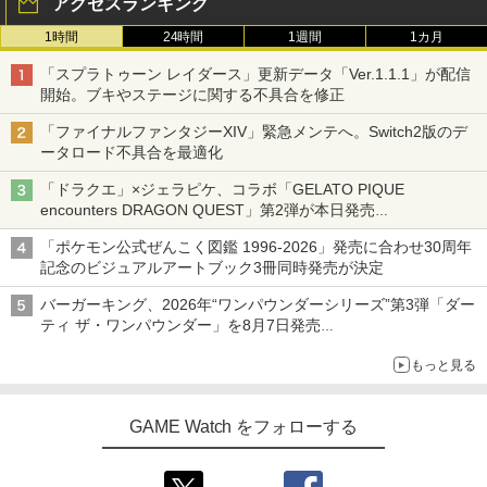
アクセスランキング
1時間
24時間
1週間
1カ月
「スプラトゥーン レイダース」更新データ「Ver.1.1.1」が配信
開始。ブキやステージに関する不具合を修正
「ファイナルファンタジーXIV」緊急メンテへ。Switch2版のデ
ータロード不具合を最適化
「ドラクエ」×ジェラピケ、コラボ「GELATO PIQUE
encounters DRAGON QUEST」第2弾が本日発売
アイスカップに入ったスライムやわたぼう、ベビーサタンなどが
「ポケモン公式ぜんこく図鑑 1996-2026」発売に合わせ30周年
オリジナルアートで登場
記念のビジュアルアートブック3冊同時発売が決定
バーガーキング、2026年“ワンパウンダーシリーズ”第3弾「ダー
ティ ザ・ワンパウンダー」を8月7日発売
「特製ガーリックマヨソース」を使用した超大型チーズバーガー
もっと見る
GAME Watch をフォローする