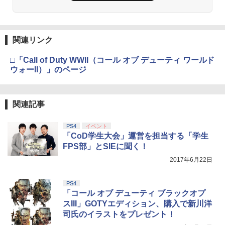
￥5,000
劇場版「鬼滅の刃」無限城編 第一章 猗
2
窩座再来 通常版 [Blu-ray]
￥3,964
【純正品】Xbox ワイヤレス コントロー
3
関連リンク
ラー (ロボット ホワイト)
□「Call of Duty WWII（コール オブ デューティ ワールド
￥7,681
ウォーII）」のページ
劇場版「鬼滅の刃」無限城編 第一章 猗
3
窩座再来 通常版 [DVD]
【純正品】Xbox 充電式バッテリー + US
4
関連記事
￥3,523
B-C ケーブル
￥2,618
PS4
イベント
「CoD学生大会」運営を担当する「学生
FPS部」とSIEに聞く！
劇場版「鬼滅の刃」無限城編 第一章 猗
4
窩座再来 完全生産限定版 [Blu-ray]
2017年6月22日
【純正品】Xbox ワイヤレス コントロー
5
￥8,698
ラー (カーボンブラック)
PS4
「コール オブ デューティ ブラックオプ
￥8,020
スIII」GOTYエディション、購入で新川洋
司氏のイラストをプレゼント！
【Amazon.co.jp限定】劇場版モノノ怪
5