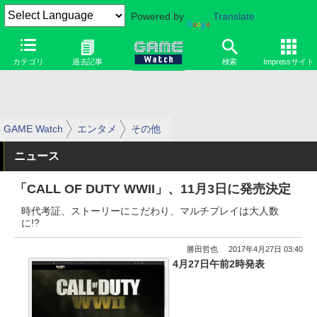
Powered by
Translate
カテゴリ
過去記事
検索
Impressサイト
GAME Watch
エンタメ
その他
ニュース
「CALL OF DUTY WWII」、11月3日に発売決定
時代考証、ストーリーにこだわり、マルチプレイは大人数
に!?
勝田哲也
2017年4月27日 03:40
4月27日午前2時発表