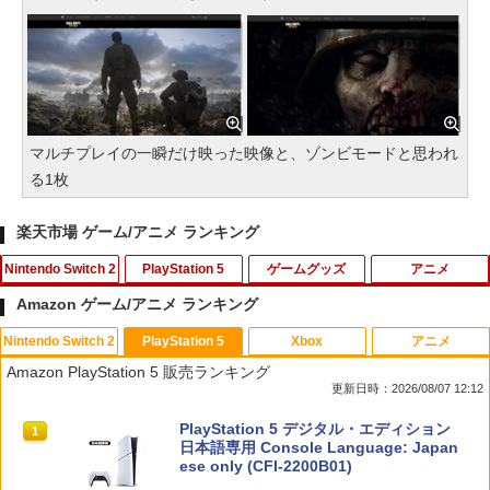
マルチプレイの一瞬だけ映った映像と、ゾンビモードと思われ
る1枚
楽天市場 ゲーム/アニメ ランキング
Nintendo Switch 2
PlayStation 5
ゲームグッズ
アニメ
Amazon ゲーム/アニメ ランキング
Nintendo Switch 2
PlayStation 5
Xbox
アニメ
【特典】白き鋼鉄のX 1+2 デュアルコレ
【中古】コンストラクション シミュレー
【即日出荷】ゲーム用アナログスティッ
【中古】【Blu−ray】監獄学園 第1巻
1
1
1
1
Amazon PlayStation 5 販売ランキング
クション Nintendo Switch 2 Edition
ター ゴールドエディションソフト:プレ
クカバー すやすや コリラックマ アロー
初回生産限定版 三方背ケース・かる
更新日時：2026/08/07 12:12
Switch2版(【初回外付特典】A4クリア
イステーション5ソフト／シミュレーシ
ン ALG-NS2CAKKZZ
た・ブックレット付 / 水島努【監督】
ファイル)
ョン・ゲーム
スプラトゥーン レイダース|オンライン
PlayStation 5 デジタル・エディション
1
1
￥972
￥540
コード版
日本語専用 Console Language: Japan
￥5,668
￥3,327
ese only (CFI-2200B01)
￥5,832