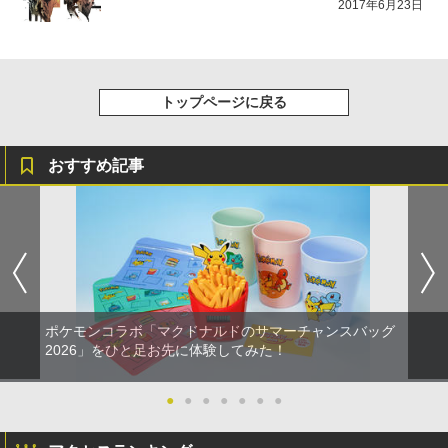
2017年6月23日
第三章 蛇神 (オリジナル特典:オリジナル
巾着＋メーカー特典:【坤と離】二振りの
剣、十翼より来たる！スタジオ描き下ろ
しイラストボード付) [DVD]
￥8,800
トップページに戻る
おすすめ記事
ポケモンコラボ「マクドナルドのサマーチャンスバッグ
2026」をひと足お先に体験してみた！
●
●
●
●
●
●
●