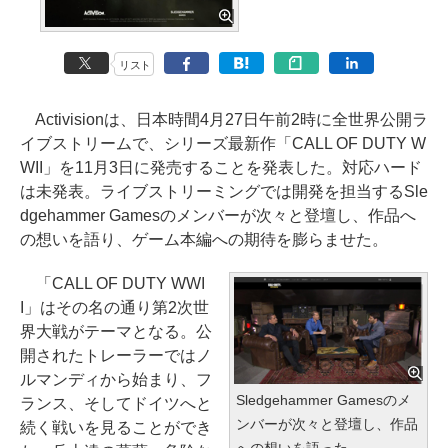
リスト
Activisionは、日本時間4月27日午前2時に全世界公開ラ
イブストリームで、シリーズ最新作「CALL OF DUTY W
WII」を11月3日に発売することを発表した。対応ハード
は未発表。ライブストリーミングでは開発を担当するSle
dgehammer Gamesのメンバーが次々と登壇し、作品へ
の想いを語り、ゲーム本編への期待を膨らませた。
「CALL OF DUTY WWI
I」はその名の通り第2次世
界大戦がテーマとなる。公
開されたトレーラーではノ
ルマンディから始まり、フ
Sledgehammer Gamesのメ
ランス、そしてドイツへと
ンバーが次々と登壇し、作品
続く戦いを見ることができ
への想いを語った