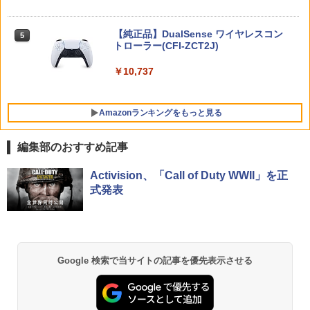
【楽天ブックス限定先着特典+先着特
5
【特典】冒険家エリオットの千年物語 S
典】新劇場版銀魂 -吉原大炎上ー (完全生
5
witch2版(【早期購入封入特典】エリオ
産限定版)【Blu-ray】(アニメ描きおろし
ニンテンドープリペイド番号 5000円|オ
5
ット旅立ちパック)
Mortal Shell II
【純正品】DualSense ワイヤレスコン
イラスト使用トートバッグ(神威・阿伏
ンラインコード版
5
5
トローラー(CFI-ZCT2J)
脳を鍛える大人の娯楽ゲーム4in1（麻雀
兎)+描きおろしミニキャラステッカー) [
5
将棋 競走馬育成 RPG）ソフト不要 テレ
杉田智和 ]
￥6,358
￥5,507
￥5,000
ビに挿すだけですぐに遊べる TV HDMI U
￥10,737
SB コントローラー
￥9,900
￥5,478
Amazonランキングをもっと見る
編集部のおすすめ記事
【純正品】Xbox ワイヤレス コントロー
【Amazon.co.jp限定】劇場版モノノ怪
Activision、「Call of Duty WWII」を正
1
1
ラー + USB-C® ケーブル
第三章 蛇神 (Amazon.co.jp限定オリジ
式発表
ナル三方背収納ケース付きコレクション)
(オリジナル特典:オリジナル巾着＋メー
￥8,300
カー特典:【坤と離】二振りの剣、十翼よ
り来たる！スタジオ描き下ろしイラスト
ボード付) [Blu-ray]
Google 検索で当サイトの記事を優先表示させる
Xbox プリペイドカード 5,000円 デジタ
2
￥10,780
ルコード 【旧 Xbox ギフトカード】 [オ
ンラインコード]