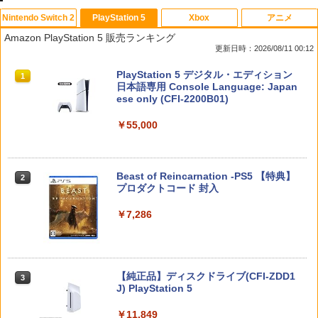
Nintendo Switch 2
PlayStation 5
Xbox
アニメ
Switch2 保護フィルム スイッチ2 保護フ
【中古】PS2 龍が如く2 PS2 the Be
劇場版「鬼滅の刃」無限城編 第一章 猗
1
1
1
Amazon PlayStation 5 販売ランキング
ィルム switch2 フィルム Switch2 ガラ
st
窩座再来(通常版)【Blu-ray】 [ 吾峠呼世
更新日時：2026/08/11 00:12
スフィルム スイッチ2 フィルム ガイド
晴 ]
貼り付け キット カバー Switch 2 本体
￥220
スプラトゥーン レイダース|オンライン
PlayStation 5 デジタル・エディション
アクセサリー Nintendo Switch2 ケース
1
1
￥3,960
コード版
日本語専用 Console Language: Japan
可 透明 ブルーライト カット 99％ FIRM
ese only (CFI-2200B01)
E
￥5,832
￥55,000
￥1,000
【中古】PS2 龍が如く PlayStation2
【送料無料】[Joshinオリジナル特典付]
2
2
the Best
「超かぐや姫!」Blu-ray 通常版/アニメー
ション[Blu-ray]【返品種別A】
￥330
Nintendo Switch 2(日本語・国内専用)
Beast of Reincarnation -PS5 【特典】
2
ハードケース for Nintendo Switch 2 ブ
2
￥6,050
2
プロダクトコード 封入
ラック
￥55,871
￥7,286
￥2,754
【全品ポイント10倍！要エントリー】
3
劇場版 転生したらスライムだった件 蒼
3
【期間限定セール】ニンテンドー Ninte
海の涙編 (Blu-ray特装限定版)【Blu-ra
ndo ポパイ 【中古】
y】 [ 岡咲美保 ]
スプラトゥーン レイダース -Switch2
3
【純正品】ディスクドライブ(CFI-ZDD1
ゼノブレイド ディフィニティブ・エディ
￥1,580
3
3
￥7,722
J) PlayStation 5
ション Nintendo Switch 2 Edition
￥6,445
￥11,849
￥6,650