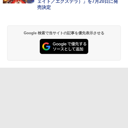
ェイト／エクステラ）」を7月20日に発
￥8,300
￥3,964
売決定
【純正品】Xbox ワイヤレス コントロー
2
劇場版「鬼滅の刃」無限城編 第一章 猗
ラー (ロボット ホワイト)
2
Google 検索で当サイトの記事を優先表示させる
窩座再来 通常版 [DVD]
￥7,681
￥3,523
【純正品】Xbox ワイヤレス コントロー
3
ラー (カーボンブラック)
【Amazon.co.jp限定】劇場版モノノ怪
3
第三章 蛇神 (Amazon.co.jp限定オリジ
￥8,020
ナル三方背収納ケース付きコレクション)
(オリジナル特典:オリジナル巾着＋メー
カー特典:【坤と離】二振りの剣、十翼よ
り来たる！スタジオ描き下ろしイラスト
【純正品】Xbox 充電式バッテリー + US
4
ボード付) [Blu-ray]
B-C ケーブル
￥10,780
￥2,618