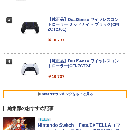
【全品ポイント10倍！要エントリー】
4
【楽天ブックス限定抽選特典】迷宮のし
4
【期間限定セール】SG-1000/SC-3000シ
おり（特装限定版）【Blu-ray】(抽選で
リーズ SG-1000/SC-3000シリーズ オー
豪華賞品が当たる！) [ SUZUKA ]
ルドゲームソフト SC-3000 モナコGP
【純正品】DualSense ワイヤレスコン
ニンテンドープリペイド番号 9000円|オ
4
4
ファイアーエムブレム 万紫千紅 【Switc
【中古】
トローラー ミッドナイト ブラック(CFI-
ンラインコード版
4
￥10,296
h2】 BEE-P-AACSA
ZCT2J01)
￥2,650
￥9,000
￥8,470
￥10,737
【楽天ブックス限定配送BOX】【楽天ブ
5
ックス限定先着特典+先着特典】劇場版
【新品】【amiibo】amiibo メタナイト
ニンテンドープリペイド番号 5000円|オ
5
「鬼滅の刃」無限城編 第一章 猗窩座再
5
＆デビルスター（カービィのエアライダ
【純正品】DualSense ワイヤレスコン
ンラインコード版
5
来(完全生産限定版)【Blu-ray】(かるた
【特典】進撃の巨人3 Switch2版(【早
ーシリーズ）[在庫品]
トローラー(CFI-ZCT2J)
5
+イベント抽選権+描き下ろし色紙) [ 吾峠
期購入封入特典】DLC)
呼世晴 ]
￥5,000
￥3,800
￥10,737
￥8,518
￥11,000
Amazonランキングをもっと見る
編集部のおすすめ記事
【純正品】Xbox ワイヤレス コントロー
劇場版「鬼滅の刃」無限城編 第一章 猗
Switch
1
1
ラー + USB-C® ケーブル
窩座再来 通常版 [Blu-ray]
Nintendo Switch「Fate/EXTELLA（フ