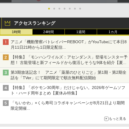
●
●
●
●
●
●
●
アクセスランキング
1時間
24時間
1週間
1カ月
アニメ「機動警察パトレイバーREBOOT」がYouTubeにて本日8
月11日21時から1日限定配信
8月14日にはU-NEXTで限定配信
【特集】「モンハンワイルズ：アセンダンス」登場モンスター予
想！ 古龍登場と新フィールドから復活しそうな9体を紹介【夏休
み特集2026】
第3期放送記念！ アニメ「薬屋のひとりごと」第1期・第2期全
話を「TVer」にて期間限定で順次無料配信開始
【特集】「ポケモン30周年」だけじゃない。2026年ゲームソフ
ト・ハード周年まとめ【夏休み特集】
「ちいかわ」×くら寿司コラボキャンペーンが8月21日より期間
限定開催
オリジナルの湯呑みや寿司皿が景品に登場！
もっと見る