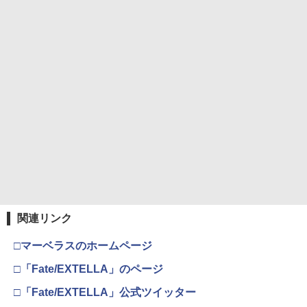
劇場版「鬼滅の刃」無限城編 第一章 猗
4
窩座再来 完全生産限定版 [Blu-ray]
【純正品】Xbox Elite ワイヤレス コン
5
トローラー Series 2 Core Edition (ホワ
￥8,698
イト)
￥18,718
『映画 ラブライブ！蓮ノ空女学院スクー
5
ルアイドルクラブ Bloom Garden Part
y』Blu-ray（特装限定版）
￥8,589
関連リンク
□マーベラスのホームページ
□「Fate/EXTELLA」のページ
□「Fate/EXTELLA」公式ツイッター