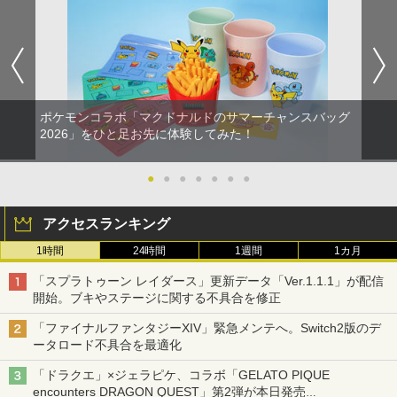
ポケモンコラボ「マクドナルドのサマーチャンスバッグ
2026」をひと足お先に体験してみた！
●
●
●
●
●
●
●
アクセスランキング
1時間
24時間
1週間
1カ月
「スプラトゥーン レイダース」更新データ「Ver.1.1.1」が配信
開始。ブキやステージに関する不具合を修正
「ファイナルファンタジーXIV」緊急メンテへ。Switch2版のデ
ータロード不具合を最適化
「ドラクエ」×ジェラピケ、コラボ「GELATO PIQUE
encounters DRAGON QUEST」第2弾が本日発売