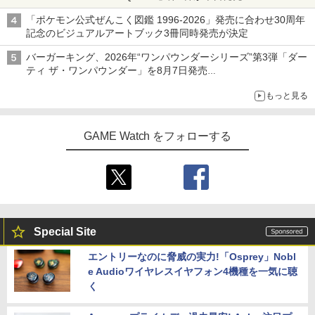
アイスカップに入ったスライムやわたぼう、ベビーサタンなどが
「ポケモン公式ぜんこく図鑑 1996-2026」発売に合わせ30周年
オリジナルアートで登場
記念のビジュアルアートブック3冊同時発売が決定
バーガーキング、2026年“ワンパウンダーシリーズ”第3弾「ダー
ティ ザ・ワンパウンダー」を8月7日発売
「特製ガーリックマヨソース」を使用した超大型チーズバーガー
もっと見る
GAME Watch をフォローする
Special Site
エントリーなのに脅威の実力!「Osprey」Nobl
e Audioワイヤレスイヤフォン4機種を一気に聴
く