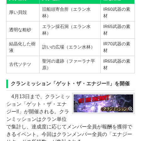
旧船頭寄合所（エラン水
IR60武器の素
厚い貝殻
林）
材
エラン採石洞（エラン水
IR65武器の素
透明な粗砂
林）
材
結晶化した樹
IR70武器の素
訪いの広場（エラン水林）
液
材
聖河の遺跡（ファーラナ平
IR65武器の素
古代ソテツ
原）
材
クランミッション「ゲット・ザ・エナジー!!」を開催
4月13日まで、クランミッ
ション「ゲット・ザ・エナ
ジー!!」が開催される。クラ
ンミッションはクラン単位
で集計し、達成度に応じてメンバー全員が報酬を獲得で
きるイベント。今回はクランメンバー全員の「エナジー