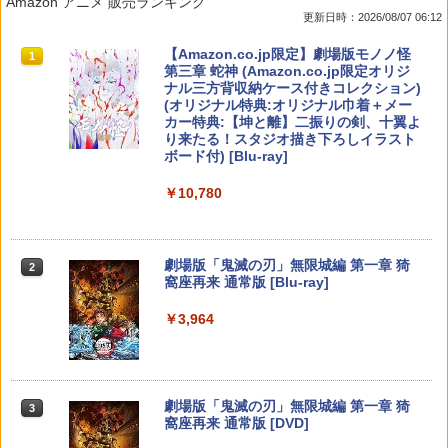
Amazon アニメ 販売ランキング
スレリアーナのアトリエ〜ソフト:プレイ
work Girl(通常版)/アニメーション[Blu-r
更新日時：2026/08/07 06:12
ステーション5ソフト／ロールプレイン
ay]【返品種別A】
￥7,238
￥880
グ・ゲーム
スプラトゥーン レイダース|オンライン
PlayStation 5 デジタル・エディション
【純正品】Xbox ワイヤレス コントロー
【Amazon.co.jp限定】劇場版モノノ怪
1
1
1
1
￥4,640
コード版
日本語専用 Console Language: Japan
ラー + USB-C® ケーブル
第三章 蛇神 (Amazon.co.jp限定オリジ
￥3,270
ese only (CFI-2200B01)
ナル三方背収納ケース付きコレクション)
(オリジナル特典:オリジナル巾着＋メー
￥5,832
￥8,300
カー特典:【坤と離】二振りの剣、十翼よ
￥55,000
【楽天ブックス限定特典】スーパー マリ
送料無料【BRICK game テトリス
ONE PIECE ワンピース 21STシーズン
2
2
2
り来たる！スタジオ描き下ろしイラスト
オパーティ ジャンボリー Nintendo Swit
ビッグ ゲーム機】ゲームウォッチ ゲ
【中古】百剣討妖伝綺譚ソフト:プレイス
エッグヘッド編 PIECE.26【Blu-ray】 [
2
ボード付) [Blu-ray]
ch 2 Edition ＋ ジャンボリーTV(「スー
ーム レトロゲーム 景品 粗品 携
テーション5ソフト／ロールプレイン
田中真弓 ]
パーマリオ」ステッカー2種)
帯 暇つぶし 液晶 高齢者 単純 簡
Xbox プリペイドカード 5,000円 デジタ
グ・ゲーム
2
￥10,780
スプラトゥーン レイダース -Switch2
単 シンプル 単3電池 ミニゲーム
Beast of Reincarnation -PS5 【特典】
ルコード 【旧 Xbox ギフトカード】 [オ
2
2
￥4,719
大きい GAME ポータブル ボケ防
プロダクトコード 封入
ンラインコード]
￥8,032
￥3,500
止 携帯ゲーム レトロゲーム ブロッ
￥6,455
クくずし
￥7,286
￥5,000
劇場版「鬼滅の刃」無限城編 第一章 猗
2
映画 ギヴン【完全生産限定版】【Blu-ra
3
窩座再来 通常版 [Blu-ray]
￥1,680
星のカービィ ディスカバリー Nintendo
【中古】ARMORED CORE VI FIRES OF
y】 [ 矢野奨吾 ]
3
3
Switch 2 Edition ＋ スターリーワール
RUBICONソフト:プレイステーション5
￥3,964
ド
【純正品】Xbox ワイヤレス コントロー
ソフト／アクション・ゲーム
3
￥6,443
Nintendo Switch 2(日本語・国内専用)
【純正品】ディスクドライブ(CFI-ZDD1
3
ラー (ロボット ホワイト)
3
J) PlayStation 5
Switch2 ケース レザーケース スイッチ2
￥7,548
3
￥3,660
￥55,871
Nintendo 対応 スイッチ スイッチツー
￥7,681
シンプル ミニマル PUレザー 革 カバー
￥11,849
花緑青が明ける日に 豪華版 セル【Blu-r
4
劇場版「鬼滅の刃」無限城編 第一章 猗
ポーチ ストラップ付属 オシャレ ソフト
3
ay】 [ 四宮義俊 ]
窩座再来 通常版 [DVD]
収納 ガジェットケース クリスマス ギフ
任天堂 【Switch2】ゼルダの伝説 ブレス
[新価格版]ファイナルファンタジーVII リ
4
4
ト プレゼント 送料無料