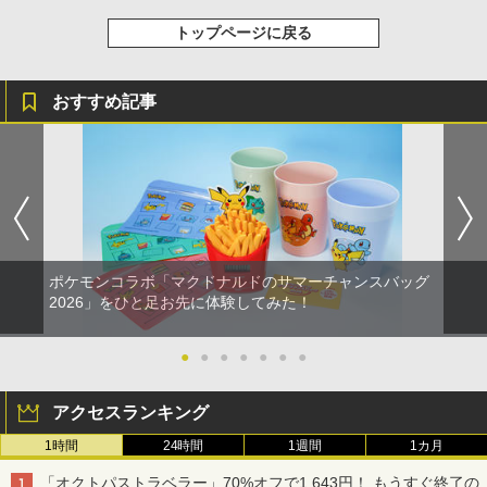
トップページに戻る
おすすめ記事
ポケモンコラボ「マクドナルドのサマーチャンスバッグ
2026」をひと足お先に体験してみた！
●
●
●
●
●
●
●
アクセスランキング
1時間
24時間
1週間
1カ月
「オクトパストラベラー」70%オフで1,643円！ もうすぐ終了の