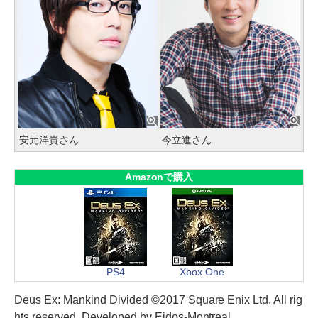
安元洋貴さん
今立進さん
Amazonで購入
PS4
Xbox One
Deus Ex: Mankind Divided ©2017 Square Enix Ltd. All rig
hts reserved. Developed by Eidos-Montreal.