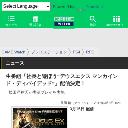
Powered by
Translate
カテゴリ
過去記事
検索
Impressサイト
GAME Watch
プレイステーション
PS4
RPG
ニュース
生番組「社長と遊ぼう“デウスエクス マンカイン
ド・ディバイデッド”」配信決定！
松田洋祐氏が実況プレイを実施
長岡 頼（クラフル）
2017年3月9日 15:10
3月15日 配信