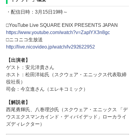
・配信日時：3月15日19時～
□YouTube Live SQUARE ENIX PRESENTS JAPAN
https://www.youtube.com/watch?v=ZaplYX3n8gc
□ニコニコ生放送
http://live.nicovideo.jp/watch/lv292622952
【出演者】
ゲスト：安元洋貴さん
ホスト：松田洋祐氏（スクウェア・エニックス代表取締
役社長）
司会：今立進さん（エレキコミック）
【解説者】
西尾勇輝氏、八巻理沙氏（スクウェア・エニックス 「デ
ウスエクスマンカインド・ディバイデッド」ローカライ
ズディレクター）