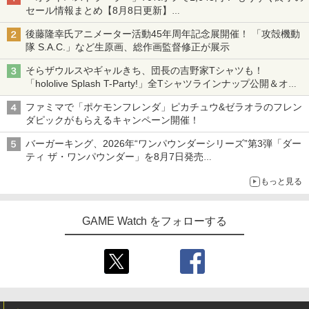
セール情報まとめ【8月8日更新】
ニンテンドーeショップでは「大神 絶景版」が67%オフで990円
後藤隆幸氏アニメーター活動45年周年記念展開催！ 「攻殻機動
隊 S.A.C.」など生原画、総作画監督修正が展示
そらザウルスやギャルきち、団長の吉野家Tシャツも！
「hololive Splash T-Party!」全Tシャツラインナップ公開＆オン
ライン販売開始
ファミマで「ポケモンフレンダ」ピカチュウ&ゼラオラのフレン
ダピックがもらえるキャンペーン開催！
バーガーキング、2026年“ワンパウンダーシリーズ”第3弾「ダー
ティ ザ・ワンパウンダー」を8月7日発売
「特製ガーリックマヨソース」を使用した超大型チーズバーガー
もっと見る
GAME Watch をフォローする