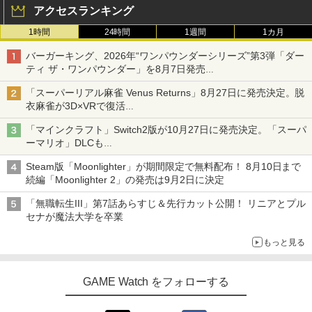
アクセスランキング
1時間
24時間
1週間
1カ月
バーガーキング、2026年“ワンパウンダーシリーズ”第3弾「ダー
ティ ザ・ワンパウンダー」を8月7日発売
「特製ガーリックマヨソース」を使用した超大型チーズバーガー
「スーパーリアル麻雀 Venus Returns」8月27日に発売決定。脱
衣麻雀が3D×VRで復活
発売から2週間は20%オフになるセールが実施
「マインクラフト」Switch2版が10月27日に発売決定。「スーパ
ーマリオ」DLCも
Switch版からのアップグレードも可能に
Steam版「Moonlighter」が期間限定で無料配布！ 8月10日まで
続編「Moonlighter 2」の発売は9月2日に決定
「無職転生III」第7話あらすじ＆先行カット公開！ リニアとプル
セナが魔法大学を卒業
もっと見る
GAME Watch をフォローする