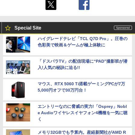
Special Site
ハイグレードテレビ「TCL Q7D Pro」。圧巻の
色彩美で映画＆ゲームが極上体験に
「ドスパラTV」の配信現場に“PAD”撮影班が潜
入!人気の秘訣に迫る!!
マウス、RTX 5060 Ti搭載ゲーミングPCが7万
5,000円オフで30万円台！
エントリーなのに脅威の実力!「Osprey」Nobl
e Audioワイヤレスイヤフォン4機種を一気に聴
く
メモリ32GBでも予算内。産経新聞社がAMD R