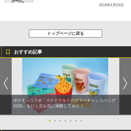
2018年1月23日
トップページに戻る
おすすめ記事
ポケモンコラボ「マクドナルドのサマーチャンスバッグ
2026」をひと足お先に体験してみた！
●
●
●
●
●
●
●