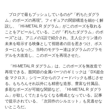
ブログで最もプッシュしているのが“「朽ちたダグラ
ム」のポーズの再現”。フィギュアの関節構造を細かく解
説し、「HI-METAL R ダグラム」がこのポーズを取れる
ことをアピールしている。この“「朽ちたダグラム」のポ
ーズ”とは、アニメの1話で紹介され、主人公クリン達の
未来を暗示する映像として視聴者の目を惹きつけ、ポス
ターにもなった。当時のモデラー達はダグラムのプラモ
デルを大改造し、このポーズを再現させた。
「HI-METAL R ダグラム」は、このポーズを無改造で
再現できる。股関節の金属パーツのギミックは「DX超合
金 マクロス」シリーズからのフィードバックも感じさせ
る。もちろんそれ以外にも精密な造形、豊富な付属品、
多彩なポーズが可能な関節など、「HI-METAL R ダグラ
ム」が欲しくてたまらなくなる構成となっている。記事
で提示されている、「次回作のシルエット」も見逃せな
いところだ。