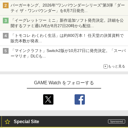
発売から2週間は20%オフになるセールが実施
バーガーキング、2026年“ワンパウンダーシリーズ”第3弾「ダー
ティ ザ・ワンパウンダー」を8月7日発売
「特製ガーリックマヨソース」を使用した超大型チーズバーガー
「イーグレットツー ミニ」新作追加ソフト発売決定。詳細を公
開するファミ通LIVEが8月27日20時から配信
シリーズ累計100タイトルへ
「トモコレ わくわく生活」は約800万本！ 任天堂の決算資料で
販売本数が発表
「ぽこポケ」は127万本に
「マインクラフト」Switch2版が10月27日に発売決定。「スーパ
ーマリオ」DLCも
Switch版からのアップグレードも可能に
もっと見る
GAME Watch をフォローする
Special Site