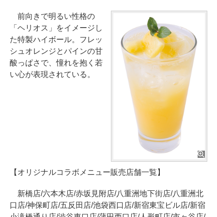
前向きで明るい性格の
「ヘリオス」をイメージし
た特製ハイボール。フレッ
シュオレンジとパインの甘
酸っぱさで、憧れを抱く若
い心が表現されている。
【オリジナルコラボメニュー販売店舗一覧】
新橋店/六本木店/赤坂見附店/八重洲地下街店/八重洲北
口店/神保町店/五反田店/池袋西口店/新宿東宝ビル店/新宿
小滝橋通り店/渋谷東口店/蒲田西口店/人形町店/市ヶ谷店/