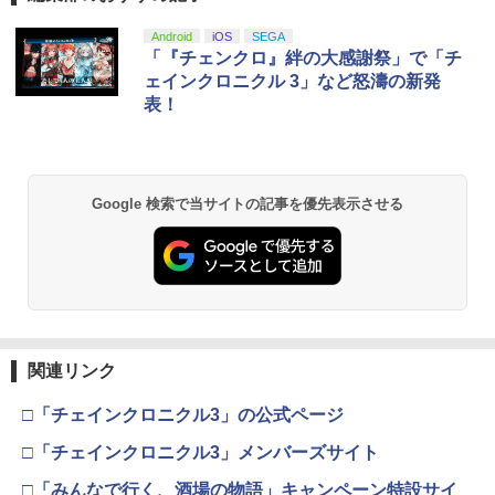
￥5,610
Android
iOS
SEGA
「『チェンクロ』絆の大感謝祭」で「チ
ェインクロニクル 3」など怒濤の新発
表！
Google 検索で当サイトの記事を優先表示させる
関連リンク
□「チェインクロニクル3」の公式ページ
□「チェインクロニクル3」メンバーズサイト
□「みんなで行く、酒場の物語」キャンペーン特設サイ