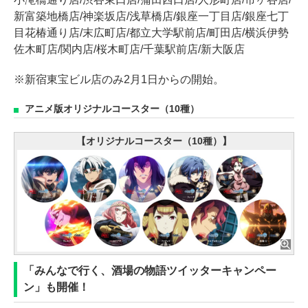
新富築地橋店/神楽坂店/浅草橋店/銀座一丁目店/銀座七丁
目花椿通り店/末広町店/都立大学駅前店/町田店/横浜伊勢
佐木町店/関内店/桜木町店/千葉駅前店/新大阪店
※新宿東宝ビル店のみ2月1日からの開始。
アニメ版オリジナルコースター（10種）
【オリジナルコースター（10種）】
「みんなで行く、酒場の物語ツイッターキャンペー
ン」も開催！