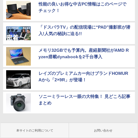
性能の良いお得な中古PC情報はこのページで
チェック！
「ドスパラTV」の配信現場に“PAD”撮影班が潜
入!人気の秘訣に迫る!!
メモリ32GBでも予算内。産経新聞社がAMD R
yzen搭載dynabookを2千台導入
レイズのプレミアムカー向けブランドHOMUR
Aから「2×9R」が登場！
ソニーミラーレス一眼の大特集！ 見どころ記事
まとめ
本サイトのご利用について
お問い合わせ