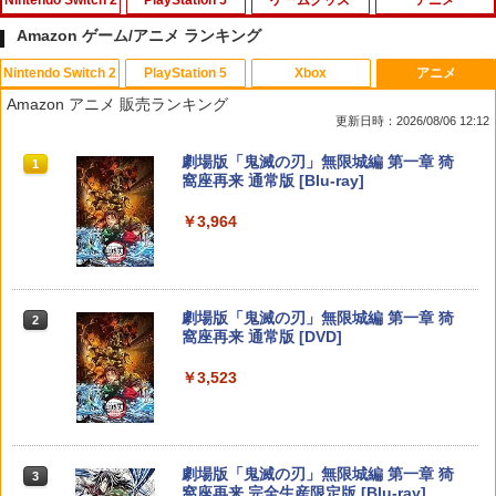
Amazon ゲーム/アニメ ランキング
Nintendo Switch 2
PlayStation 5
Xbox
アニメ
eFootball(TM) Kick-Off! 【Switch2】
PS5 スティックカバー コントローラー
【中古】劇場版マクロスF~イツワリノウ
【中古】ファインディング・ドリー Mov
1
1
1
1
Amazon アニメ 販売ランキング
RL205-J1
交換用 スティックキャップ PS4 コント
タヒメ~ Blu-ray Disc (PS3専用ソフト収
ieNEX [純正ブルーレイ＋純正ケース]
更新日時：2026/08/06 12:12
ローラー / PS5 コントローラー / PS5 コ
録) ハイブリッドパック
ントローラー Edge ハンドル 交換用 周
￥3,600
￥1,080
スプラトゥーン レイダース|オンライン
PlayStation 5 デジタル・エディション
Xbox プリペイドカード 10,000円 デジ
劇場版「鬼滅の刃」無限城編 第一章 猗
辺機器 ホコリ防止 全面保護 快適なグリ
1
1
1
1
￥386
コード版
日本語専用 Console Language: Japan
タルコード 【旧 Xbox ギフトカード】
窩座再来 通常版 [Blu-ray]
ップ 取付簡単 DualSense DualShock4
ese only (CFI-2200B01)
[オンラインコード]
対応 ブラック 2個入
￥5,832
￥3,964
￥55,000
￥10,000
￥630
アンサー Switch2/PC用 miniコントロ
【中古】【未使用品】塔の上のラプンツ
NewスーパーマリオブラザーズWii ノコ
2
2
2
ーラー ブラック [ANS-SW200BK]
ェル [DVDのみ]
ノコエアホッケー
￥4,370
￥3,280
￥1,254
スプラトゥーン レイダース -Switch2
劇場版「鬼滅の刃」無限城編 第一章 猗
Beast of Reincarnation -PS5 【特典】
Xbox プリペイドカード 1,000円 デジタ
2
2
SALE プロフリーク チーキー フリーク2
2
2
2
窩座再来 通常版 [DVD]
プロダクトコード 封入
ルコード 【旧 Xbox ギフトカード】 [オ
限定クリアカラー PRO FREAK Cheeky
ンラインコード]
￥6,455
モデル V2 PS5 PS4 NS pro凹型 FPS 無
￥3,523
段階高さ調節 profreek PS4 PS5 ninten
￥7,286
ペルソナ5 ザ・ロイヤル 主人公×ぶく
3
do switchプロコン対応【定形外郵便の
￥1,000
ドラゴンクエストXI 過ぎ去りし時を求
宮崎駿と青サギと… ～「君たちはどう生
3
3
ぶ ぬいぐるみマスコット 07.魅力 ラ
み送料無料】しまリス堂※箱壊れによる
めて S Switch2版
きるか」への道～【Blu-ray】 [ (ドキュ
ンク1
返品交換はお受けできません
メンタリー) ]
￥4,930
￥2,200
Nintendo Switch 2(日本語・国内専用)
劇場版「鬼滅の刃」無限城編 第一章 猗
￥2,490
【純正品】ディスクドライブ(CFI-ZDD1
3
3
【純正品】Xbox ワイヤレス コントロー
￥3,722
3
3
窩座再来 完全生産限定版 [Blu-ray]
J) PlayStation 5