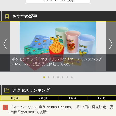
おすすめ記事
ポケモンコラボ「マクドナルドのサマーチャンスバッグ
2026」をひと足お先に体験してみた！
●
●
●
●
●
●
●
アクセスランキング
1時間
24時間
1週間
1カ月
「スーパーリアル麻雀 Venus Returns」8月27日に発売決定。脱
衣麻雀が3D×VRで復活