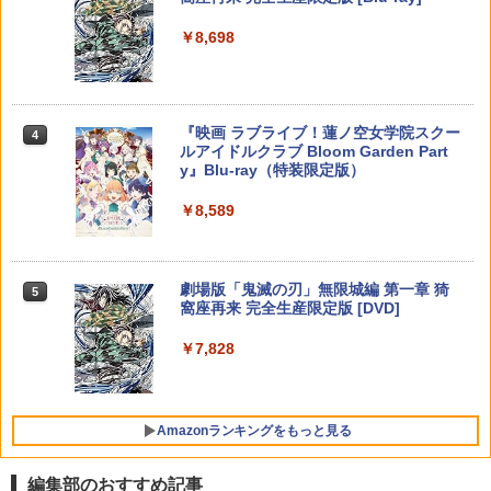
ラー + USB-C® ケーブル
￥55,603
￥8,698
￥11,849
￥8,300
ホリ Switch2 星のカービィ ぬいポーチ f
4
Switch2 ケース スイッチ2 Nintendo 対
4
がんばれゴエモン大集合！ PS5版
or Nintendo Switch 2 カービィ
アニプレックス ブルーレイディスク
3
4
応 スイッチ スイッチツー 名入れ かわい
劇場版「鬼滅の刃」無限列車編 通常版
い ニンテンドースイッチ カバー ポーチ
￥4,889
￥4,980
switch Lite 新型 本体 ジョイコン ソフ
【純正品】DualSense ワイヤレスコン
Xbox プリペイドカード 5,000円 デジタ
￥4,400
ニンテンドープリペイド番号 9000円|オ
4
ト ケーブル 収納可能 ポーチ クリスマス
4
4
『映画 ラブライブ！蓮ノ空女学院スクー
4
トローラー ミッドナイト ブラック(CFI-
ルコード 【旧 Xbox ギフトカード】 [オ
ンラインコード版
ギフト クリスマス プレゼント 送料無料
ルアイドルクラブ Bloom Garden Part
ZCT2J01)
ンラインコード]
y』Blu-ray（特装限定版）
￥9,000
スクウェア・エニックス 【Switch2】FI
￥1,300
5
￥10,737
￥5,000
NAL FANTASY VII REBIRTH [POT-P-A
￥8,589
【店内全品P10倍 8/4〜要エントリー】
羅小黒戦記2 ぼくらが望む未来(通常版)
4
BMTA NSW2 ファイナルファンタジ-7 リ
5
【中古】[PS5] Clair Obscur: Expeditio
【Blu-ray】 [ 花澤香菜 ]
バ-ス]
n 33(クレール・オブスキュール:エクス
ニンテンドープリペイド番号 5000円|オ
ゲーム機 本体 脳を鍛える大人の娯楽ゲ
5
5
ペディション 33) Kepler Interactive(20
【純正品】DualSense ワイヤレスコン
￥4,976
【純正品】Xbox ワイヤレス コントロー
￥5,920
ンラインコード版
5
ーム 4タイトル収録 HDMI 差すだけ ワイ
5
250424)
劇場版「鬼滅の刃」無限城編 第一章 猗
5
トローラー(CFI-ZCT2J)
ラー (ロボット ホワイト)
ヤレスコントローラー 付き 麻雀 将棋 脳
窩座再来 完全生産限定版 [DVD]
トレ ゲーム イーハトーヴォ物語 サラブ
￥5,000
￥5,580
￥10,737
￥7,681
レッドブリーダー3 KTFC-008B【メール
￥7,828
便送料無料】
￥4,980
コナミデジタルエンタテインメント 【封
5
入特典付】【PS5】METAL GEAR SOLI
Amazonランキングをもっと見る
D: MASTER COLLECTION Vol.2 [ELJM
-30900 PS5 メタルギアソリッド マスタ-
コレクション 2]
編集部のおすすめ記事