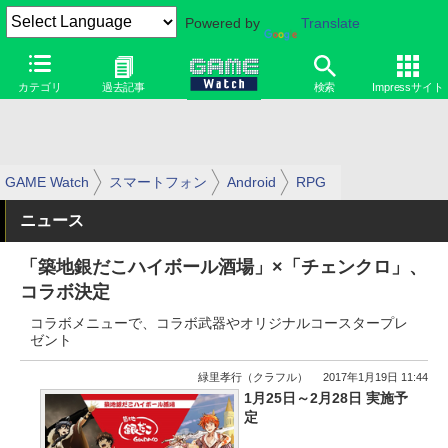
Powered by
Translate
カテゴリ
過去記事
検索
Impressサイト
GAME Watch
スマートフォン
Android
RPG
ニュース
「築地銀だこハイボール酒場」×「チェンクロ」、
コラボ決定
コラボメニューで、コラボ武器やオリジナルコースタープレ
ゼント
緑里孝行（クラフル）
2017年1月19日 11:44
1月25日～2月28日 実施予
定