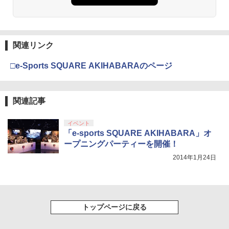
￥3,523
￥7,286
【純正品】Xbox ワイヤレス コントロー
【中古】2．トイ・ストーリー MovieNE
3
3
ラー (カーボンブラック)
X BD＋DVDセット 【ブルーレイ】／ト
関連リンク
Nintendo Switch 2(日本語・国内専用)
【Amazon.co.jp限定】劇場版モノノ怪
【純正品】ディスクドライブ(CFI-ZDD1
3
3
3
ム・ハンクスブルーレイ／海外アニメ・
第三章 蛇神 (Amazon.co.jp限定オリジ
J) PlayStation 5
定番スタジオ
￥8,020
ナル三方背収納ケース付きコレクション)
￥55,491
□e-Sports SQUARE AKIHABARAのページ
(オリジナル特典:オリジナル巾着＋メー
￥11,849
￥2,402
カー特典:【坤と離】二振りの剣、十翼よ
り来たる！スタジオ描き下ろしイラスト
【純正品】Xbox 充電式バッテリー + US
4
ボード付) [Blu-ray]
関連記事
B-C ケーブル
【純正品】DualSense ワイヤレスコン
ニンテンドープリペイド番号 9000円|オ
4
【特典】君たちはどう生きるか【Blu-ra
4
4
￥10,780
トローラー ミッドナイト ブラック(CFI-
ンラインコード版
y】(オリジナル トトロの手ぬぐい) [ 宮
￥2,618
イベント
ZCT2J01)
崎駿 ]
「e-sports SQUARE AKIHABARA」オ
￥9,000
ープニングパーティーを開催！
￥10,737
￥5,385
劇場版「鬼滅の刃」無限城編 第一章 猗
4
2014年1月24日
窩座再来 完全生産限定版 [Blu-ray]
【国内正規品】Thrustmaster スラスト
5
マスター TH8S シフター - PC、PS4、P
ニンテンドープリペイド番号 5000円|オ
5
￥8,698
【純正品】DualSense ワイヤレスコン
S5、PS5 Pro、Xbox One、Xbox Serie
ンラインコード版
5
【中古】3．まんが日本昔ばなし (75話収
5
トローラー(CFI-ZCT2J)
s X|S 対応の高精度 H パターン シフター
録) 【ブルーレイ】／市原悦子ブルーレ
イ／キッズ
￥5,000
トップページに戻る
￥10,737
￥14,141
￥6,879
『映画 ラブライブ！蓮ノ空女学院スクー
5