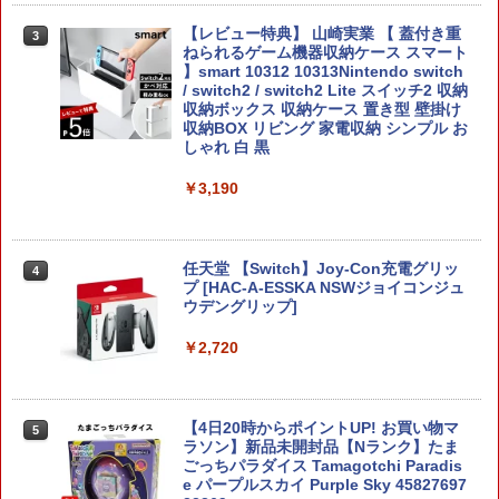
【ダイヤ・プラチナ会員様限定！エント
3
リーでポイント10倍！】【新品】Switch
【レビュー特典】 山崎実業 【 蓋付き重
3
2 ゲームソフト ゼルダ無双 封印戦記
【当店独自で＋P10倍★要エントリー】
ねられるゲーム機器収納ケース スマート
3
【中古】[PS5] ELDEN RING SHADOW
】smart 10312 10313Nintendo switch
OF THE ERDTREE EDITION(エルデンリ
/ switch2 / switch2 Lite スイッチ2 収納
￥7,791
ング シャドウ オブ ジ エルドツリー エデ
収納ボックス 収納ケース 置き型 壁掛け
ィション) 通常版 フロム・ソフトウェア
収納BOX リビング 家電収納 シンプル お
(20240621)
しゃれ 白 黒
【ポスト投函】Nintendo Switch2 ゲー
4
￥4,780
￥3,190
ムソフト マリオ/ポケモン/ドラクエ/モ
ンハン/ゼルダ
￥5,800
グランド・セフト・オートV PS5版
任天堂 【Switch】Joy-Con充電グリッ
4
4
プ [HAC-A-ESSKA NSWジョイコンジュ
ウデングリップ]
￥4,948
【楽天ブックス限定特典+特典】空の軌
5
￥2,720
跡 the 2nd Nintendo Switch 2 Edition
(DLCチラシ：NEOブレイサー・アガッ
ト+【早期購入外付特典】DLCチラシ)
PS5 ARMORED CORE 6 FIRES OF RU
【4日20時からポイントUP! お買い物マ
￥8,055
5
5
BICON
ラソン】新品未開封品【Nランク】たま
ごっちパラダイス Tamagotchi Paradis
e パープルスカイ Purple Sky 45827697
￥5,500