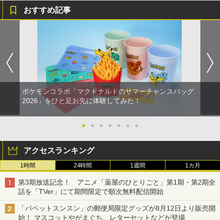
ルアイドルクラブ Bloom Garden Part
おすすめ記事
y』Blu-ray（特装限定版）
￥8,589
ポケモンコラボ「マクドナルドのサマーチャンスバッグ
2026」をひと足お先に体験してみた！
●
●
●
●
●
●
●
アクセスランキング
1時間
24時間
1週間
1カ月
第3期放送記念！ アニメ「薬屋のひとりごと」第1期・第2期全
話を「TVer」にて期間限定で順次無料配信開始
「パペットスンスン」の郵便局限定グッズが8月12日より販売開
始！ マスコットやがまぐち、レターセットなどが登場