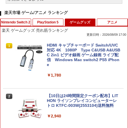
楽天市場 ゲーム/アニメ ランキング
Nintendo Switch 2
PlayStation 5
ゲームグッズ
アニメ
楽天 ゲームグッズ 売れ筋ランキング
更新日時：2026/08/09 17:00
ゼルダの伝説 ブレス オブ ザ ワイルド
【ポイント5倍】PS5 Slim スタンド 新型
HDMI キャプチャーボード Switch/UVC
1
1
1
Nintendo Switch 2 Edition
縦置き 冷却ファン スタンド 冷却パッド
対応 4K 1080P Type C&USB A&USB
縦置き 垂直 充電器 USB 静音 リモコン
C 2in1 ビデオ録画 ゲーム録画 ライブ配
収納 充電LEDランプ 充電指示ランプ付
信 Windows Mac switch2 PS5 iPhon
￥7,680
滑り止め 冷却台 2台同時充電
e
￥3,600
￥1,780
任天堂 【Switch2】ゼルダの伝説 ブレス
2
オブ ザ ワイルド Nintendo Switch 2 Ed
ition [NXS-P-AAAAH NSW2 ゼルダノデ
【当店独自で＋P10倍★要エントリー】
【10日は24時間限定クーポン配布】LIT
2
2
ンセツ ブレス オブ ザ ワイルド]
【中古】[PS5] ドラゴンクエストI&II(DR
HON ライソンプレイコンピューターレ
AGON QUEST I&II/ドラクエ1&2/DQ1&
トロ KTFC-003W(2553104)送料無料
2) スクウェア・エニックス(20251030)
￥7,710
￥2,940
￥4,180