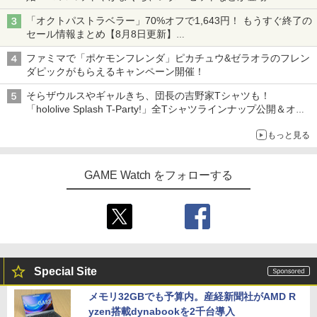
「オクトパストラベラー」70%オフで1,643円！ もうすぐ終了の
セール情報まとめ【8月8日更新】
ニンテンドーeショップでは「大神 絶景版」が67%オフで990円
ファミマで「ポケモンフレンダ」ピカチュウ&ゼラオラのフレン
ダピックがもらえるキャンペーン開催！
そらザウルスやギャルきち、団長の吉野家Tシャツも！
「hololive Splash T-Party!」全Tシャツラインナップ公開＆オン
ライン販売開始
もっと見る
GAME Watch をフォローする
Special Site
メモリ32GBでも予算内。産経新聞社がAMD R
yzen搭載dynabookを2千台導入