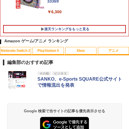
33369
￥6,300
楽天ランキングをもっと見る
Amazon ゲーム/アニメ ランキング
Nintendo Switch 2
PlayStation 5
Xbox
アニメ
【中古】メリダとおそろしの森 BD+DVD
1
(アウターケース) 【ブルーレイ】／ケリ
編集部のおすすめ記事
ー・マクドナルドブルーレイ／海外アニ
メ・定番スタジオ
スプラトゥーン レイダース|オンライン
PlayStation 5 デジタル・エディション
【純正品】Xbox ワイヤレス コントロー
劇場版「鬼滅の刃」無限城編 第一章 猗
その他
ビジネス
1
1
1
1
コード版
日本語専用 Console Language: Japan
ラー + USB-C® ケーブル
窩座再来 通常版 [Blu-ray]
SANKO、e-Sports SQUARE公式サイト
￥1,337
ese only (CFI-2200B01)
で情報流出を発表
￥5,832
￥8,300
￥3,982
￥55,000
【中古】3．トイ・ストーリー MovieNE
2
X BD＋DVDセット 【ブルーレイ】／ト
【純正品】Xbox ワイヤレス コントロー
ム・ハンクスブルーレイ／海外アニメ・
2
Google 検索で当サイトの記事を優先表示させる
スプラトゥーン レイダース -Switch2
劇場版「鬼滅の刃」無限城編 第一章 猗
Beast of Reincarnation -PS5 【特典】
ラー (ロボット ホワイト)
2
2
定番スタジオ
2
窩座再来 通常版 [DVD]
プロダクトコード 封入
￥6,447
￥7,681
￥1,783