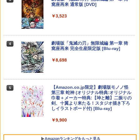
窩座再来 通常版 [DVD]
【楽天ブックス限定先着特典】最終楽章
4
￥531
【純正品】Xbox 充電式バッテリー + US
響け！ユーフォニアム 前編 (数量限定 新
4
￥3,523
【純正品】DualSense ワイヤレスコン
B-C ケーブル
ニンテンドープリペイド番号 9000円|オ
4
規シーンコンテ集&UHD付き特装版)【Bl
4
トローラー ミッドナイト ブラック(CFI-
ダービースタリオン2 【Switch2】 POT-
ンラインコード版
u-ray】(マイクロファイバークロス(約20
4
ZCT2J01)
P-AB73A
0mm×200mm)) [ (アニメーション) ]
￥2,618
￥9,000
￥10,737
￥8,582
￥12,540
【中古】アルティメット ヒッツ ドラッ
5
劇場版「鬼滅の刃」無限城編 第一章 猗
4
グ オン ドラグーン2 -封印の紅, 背徳の
窩座再来 完全生産限定版 [Blu-ray]
黒-
【純正品】Xbox ワイヤレス コントロー
ニンテンドープリペイド番号 5000円|オ
5
5
￥8,698
【純正品】DualSense ワイヤレスコン
ラー (カーボンブラック)
ンラインコード版
5
【楽天ブックス限定先着特典+先着特
￥809
5
【新品】【NS2】コットンロックウィズ
トローラー(CFI-ZCT2J)
5
典】【数量限定グッズ】新劇場版銀魂 -
ユー コットンシリーズ35周年記念特別限
￥8,020
吉原大炎上ー (完全生産限定版)【Blu-ra
￥5,000
定版 [Switch2版][在庫品]
￥10,737
y】(800p 超！B5 角背上製本 絵コンテブ
ック)(アニメ描きおろしイラスト使用ト
【Amazon.co.jp限定】劇場版モノノ怪
5
￥11,010
ートバッグ(神威・阿伏兎)+描きおろしミ
第三章 蛇神 (オリジナル特典:オリジナル
ニキャラステッカー) [ 杉田智和 ]
巾着＋メーカー特典:【坤と離】二振りの
剣、十翼より来たる！スタジオ描き下ろ
￥14,850
しイラストボード付) [Blu-ray]
￥9,900
Amazonランキングをもっと見る