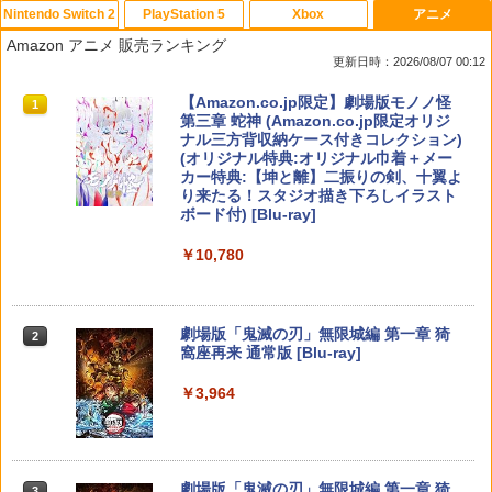
Nintendo Switch 2
PlayStation 5
Xbox
アニメ
PlayVital 新型Switch2対応 親指グリッ
【中古】四女神オンライン CYBER DIM
「お隣の天使様にいつの間にか駄目人間
1
1
1
Amazon アニメ 販売ランキング
プキャップ 4個セット ジョイコン対応シ
ENSION NEPTUNE - PS4
にされていた件2」Vol.3【Blu-ray】 [ 佐
更新日時：2026/08/07 00:12
リコン素材 快適フィット スイッチ2対応
伯さん ]
滑り止めスティックカバー
￥350
スプラトゥーン レイダース|オンライン
PlayStation 5 デジタル・エディション
【純正品】Xbox ワイヤレス コントロー
【Amazon.co.jp限定】劇場版モノノ怪
1
1
1
1
￥7,821
コード版
日本語専用 Console Language: Japan
ラー + USB-C® ケーブル
第三章 蛇神 (Amazon.co.jp限定オリジ
￥990
ese only (CFI-2200B01)
ナル三方背収納ケース付きコレクション)
(オリジナル特典:オリジナル巾着＋メー
￥5,832
￥8,300
カー特典:【坤と離】二振りの剣、十翼よ
￥55,000
【中古】おいでよ どうぶつの森
スーパーの裏でヤニ吸うふたり Vol.1【B
2
2
り来たる！スタジオ描き下ろしイラスト
【当店独自で＋P10倍★要エントリー】
lu-ray】 [ 地主 ]
2
ボード付) [Blu-ray]
【新品即納】[ACC][Switch2] まるごと
￥350
Xbox プリペイドカード 5,000円 デジタ
収納バッグ for Nintendo Swich 2(ニン
2
￥8,494
￥10,780
スプラトゥーン レイダース -Switch2
Beast of Reincarnation -PS5 【特典】
ルコード 【旧 Xbox ギフトカード】 [オ
2
テンドースイッチ2) メタモン 任天堂ラ
2
プロダクトコード 封入
ンラインコード]
イセンス商品 HORI(NSX-164)(2026071
￥6,455
6)
￥7,286
￥5,000
【楽天ブックス限定全巻購入特典】春夏
【中古】アイドルマスター アニメ& G4
3
3
劇場版「鬼滅の刃」無限城編 第一章 猗
2
￥6,980
秋冬代行者 春の舞 四（完全生産限定
U!パック VOL.4
窩座再来 通常版 [Blu-ray]
版）【Blu-ray】(イラスト入りクリアポ
ーチ+ミニキャラペアアクリルキーホル
￥426
￥3,964
【純正品】Xbox ワイヤレス コントロー
ダー4 種セット) [ 暁佳奈 ]
3
Nintendo Switch 2(日本語・国内専用)
【純正品】ディスクドライブ(CFI-ZDD1
3
ラー (ロボット ホワイト)
3
ELDEN RING Tarnished Edition 【Swit
3
J) PlayStation 5
ch2】 POT-P-AAF6C
￥12,100
￥55,603
￥7,681
￥11,849
￥7,757
【中古】カセキホリダー ムゲンギア
4
劇場版「鬼滅の刃」無限城編 第一章 猗
3