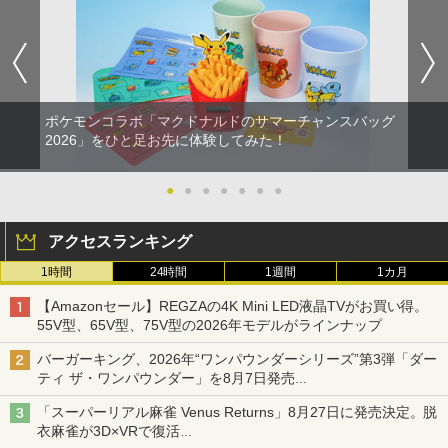
ポケモンコラボ「マクドナルドのサマーチャンスバッグ
2026」をひと足お先に体験してみた！
●
●
●
●
●
●
●
アクセスランキング
1時間
24時間
1週間
1カ月
【Amazonセール】REGZAの4K Mini LED液晶TVがお買い得。
55V型、65V型、75V型の2026年モデルがラインナップ
バーガーキング、2026年“ワンパウンダーシリーズ”第3弾「ダー
ティ ザ・ワンパウンダー」を8月7日発売
「特製ガーリックマヨソース」を使用した超大型チーズバーガー
「スーパーリアル麻雀 Venus Returns」8月27日に発売決定。脱
衣麻雀が3D×VRで復活