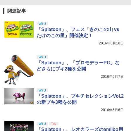
【純正品】Xbox 充電式バッテリー + US
4
￥3,523
【純正品】DualSense ワイヤレスコン
B-C ケーブル
4
関連記事
トローラー ミッドナイト ブラック(CFI-
ZCT2J01)
￥2,618
Wii U
￥10,737
「Splatoon」、フェス「きのこの山 vs
劇場版「鬼滅の刃」無限城編 第一章 猗
4
たけのこの里」開催決定！
窩座再来 完全生産限定版 [Blu-ray]
2016年6月10日
【純正品】Xbox ワイヤレス コントロー
5
￥8,698
【純正品】DualSense ワイヤレスコン
ラー (カーボンブラック)
5
トローラー(CFI-ZCT2J)
Wii U
￥8,020
「Splatoon」、「プロモデラーPG」な
￥10,737
どさらにブキ2種を公開
【Amazon.co.jp限定】劇場版モノノ怪
5
2016年6月7日
第三章 蛇神 (オリジナル特典:オリジナル
巾着＋メーカー特典:【坤と離】二振りの
剣、十翼より来たる！スタジオ描き下ろ
Wii U
しイラストボード付) [Blu-ray]
「Splatoon」、ブキチセレクションVol.2
の新ブキ3種を公開
￥9,900
2016年6月6日
Wii U
Toy
「Splatoon」、シオカラーズのamiibo用