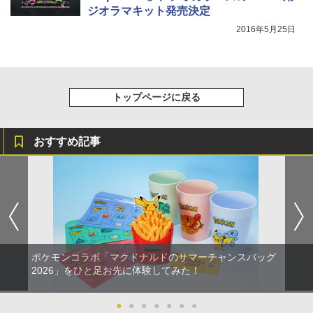
ジオラマキット発売決定
2016年5月25日
トップページに戻る
おすすめ記事
ポケモンコラボ「マクドナルドのサマーチャンスバッグ
2026」をひと足お先に体験してみた！
●
●
●
●
●
●
●