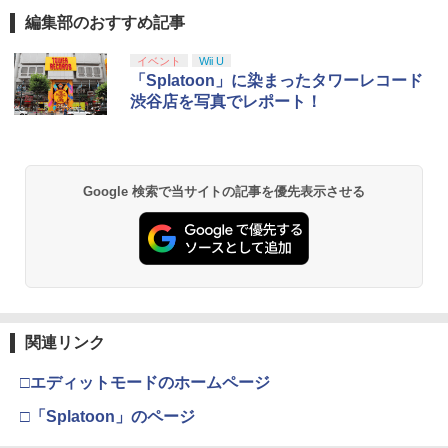
編集部のおすすめ記事
￥6,750
PlayStation 5 デジタル・エディション
【純正品】Xbox ワイヤレス コントロー
【Amazon.co.jp限定】劇場版モノノ怪
イベント
Wii U
1
1
1
日本語専用 Console Language: Japan
ラー + USB-C® ケーブル
第三章 蛇神 (Amazon.co.jp限定オリジ
「Splatoon」に染まったタワーレコード
ese only (CFI-2200B01)
ナル三方背収納ケース付きコレクション)
渋谷店を写真でレポート！
(オリジナル特典:オリジナル巾着＋メー
￥8,300
カー特典:【坤と離】二振りの剣、十翼よ
￥55,000
り来たる！スタジオ描き下ろしイラスト
ボード付) [Blu-ray]
Xbox プリペイドカード 5,000円 デジタ
2
Google 検索で当サイトの記事を優先表示させる
￥10,780
Beast of Reincarnation -PS5 【特典】
ルコード 【旧 Xbox ギフトカード】 [オ
2
プロダクトコード 封入
ンラインコード]
￥7,286
￥5,000
劇場版「鬼滅の刃」無限城編 第一章 猗
2
窩座再来 通常版 [Blu-ray]
￥3,964
【純正品】Xbox ワイヤレス コントロー
3
関連リンク
【純正品】ディスクドライブ(CFI-ZDD1
ラー (ロボット ホワイト)
3
J) PlayStation 5
□エディットモードのホームページ
￥7,681
￥11,849
劇場版「鬼滅の刃」無限城編 第一章 猗
□「Splatoon」のページ
3
窩座再来 通常版 [DVD]