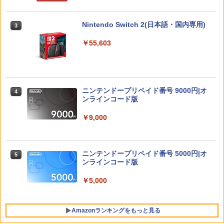
「多聞くん今どっち!?」3【Blu-ray】 [
3
師走ゆき ]
Nintendo Switch 2(日本語・国内専用)
3
ソニー・インタラクティブエンタテイン
￥8,044
3
メント 【PS5】Marvel’s Spider-Man 2
【10%OFFクーポン配布中】【365日完
3
￥55,603
通常版 [ECJS-00035 PS5 マーベルス
全保証】 Nintendo Switch2 保護フィル
パイダーマン2 ツウジョウ]【MARVELC
ム 任天堂 Switch2 フィルム スイッチ2
orner】
保護フィルム 7.9インチ ガラスフィルム
フィルム 10H ガラスザムライ 液晶保護
『映画 ラブライブ！蓮ノ空女学院スクー
4
フィルム OVER`s オーバーズ TP01
￥3,980
ルアイドルクラブ Bloom Garden Part
y』(特装限定版)【Blu-ray】 [ 矢立肇 ]
ニンテンドープリペイド番号 9000円|オ
4
￥1,380
ンラインコード版
￥8,580
Marvel's Spider-Man 2
4
￥9,000
任天堂 【Switch2】スプラトゥーン レイ
￥4,011
4
ダース [BEE-P-AADLA NSW2 スプラト
【楽天ブックス限定連動購入特典+楽天
5
ゥ-ン レイダ-ス]
ブックス限定先着特典+他】ゴールデン
ニンテンドープリペイド番号 5000円|オ
5
カムイ 第十五巻(初回限定版)【Blu-ra
ンラインコード版
￥6,740
y】(キャラファインボード+キャスト複
製サイン入り複製原画セット+原作者・
￥5,000
首都高バトル / Tokyo Xtreme Racer
野田サトル描き下ろし最終章OP／ED絵
5
【PS5】 ELJM-30827
コンテ+他) [ 野田サトル ]
【メール便発送】【新品】任天堂 Ninte
5
Amazonランキングをもっと見る
￥6,480
￥10,780
ndo Switch 2 ゲームソフト スプラトゥ
ーン レイダース