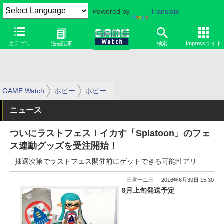
Powered by
Translate
カテゴリ
過去記事
検索
Impressサイト
GAME Watch
ホビー
ホビー
ニュース
ついにラストフェス！イカす「Splatoon」のフェ
ス連動グッズを受注開始！
抽選次第でラストフェス開催前にゲットできる可能性アリ
三宮一二三
2016年6月30日 15:30
9月上旬発送予定