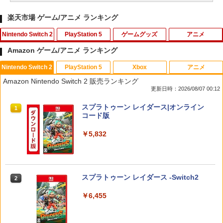
楽天市場 ゲーム/アニメ ランキング
Nintendo Switch 2
PlayStation 5
ゲームグッズ
アニメ
Amazon ゲーム/アニメ ランキング
Nintendo Switch 2
PlayStation 5
Xbox
アニメ
PlayVital 新型Switch2対応 親指グリッ
PS5 縦置きスタンド PlayStation5 / PS5
【中古】 この世界の片隅に ブックレッ
1
1
1
Amazon Nintendo Switch 2 販売ランキング
プキャップ 4個セット ジョイコン対応シ
Slim / PS5 Pro 用 縦置き スタンド 円形
ト付 / 片渕須直 / バンダイビジュアル [Bl
更新日時：2026/08/07 00:12
リコン素材 快適フィット スイッチ2対応
安定感UP ブラック ブルー シルバー グ
u-ray]【メール便送料無料】【最短翌日
滑り止めスティックカバー
レー ゲームアクセサリー ◇ALW-P5216
配達対応】
スプラトゥーン レイダース|オンライン
【メール便】 | プレーステーション プレ
1
コード版
イステーション プレステ プレステ5 プレ
￥990
￥1,243
イステーション5 スタンド 収納
￥5,832
￥1,380
Switch2 保護フィルム スイッチ2 保護フ
【BLU-R】超かぐや姫！ Blu-ray通常版
2
2
ィルム switch2 フィルム Switch2 ガラ
スフィルム スイッチ2 フィルム ガイド
￥5,780
スプラトゥーン レイダース -Switch2
2
貼り付け キット カバー Switch 2 本体
グランツーリスモ7 PS5版
2
アクセサリー Nintendo Switch2 ケース
￥6,455
可 透明 ブルーライト カット 99％ FIRM
￥3,779
E
￥1,000