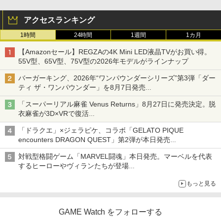
アクセスランキング
1時間
24時間
1週間
1カ月
【Amazonセール】REGZAの4K Mini LED液晶TVがお買い得。
55V型、65V型、75V型の2026年モデルがラインナップ
バーガーキング、2026年“ワンパウンダーシリーズ”第3弾「ダー
ティ ザ・ワンパウンダー」を8月7日発売
「特製ガーリックマヨソース」を使用した超大型チーズバーガー
「スーパーリアル麻雀 Venus Returns」8月27日に発売決定。脱
衣麻雀が3D×VRで復活
発売から2週間は20%オフになるセールが実施
「ドラクエ」×ジェラピケ、コラボ「GELATO PIQUE
encounters DRAGON QUEST」第2弾が本日発売
アイスカップに入ったスライムやわたぼう、ベビーサタンなどが
対戦型格闘ゲーム「MARVEL闘魂」本日発売。マーベルを代表
オリジナルアートで登場
するヒーローやヴィランたちが登場
「GUILTY GEAR」などの格ゲーを手掛けるアークシステムワー
もっと見る
クスが開発
GAME Watch をフォローする