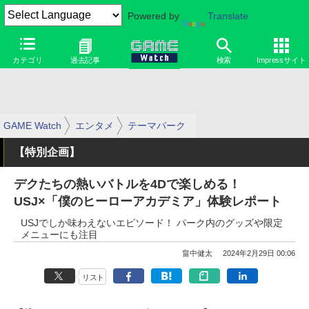
Powered by
Translate
カテゴリ
過去記事
検索
Impressサイト
GAME Watch
エンタメ
テーマパーク
【特別企画】
デクたちの熱いバトルを4Dで楽しめる！
USJ×「僕のヒーローアカデミア」体験レポート
USJでしか味わえないエピソード！ パーク内のグッズや限定
メニューにも注目
畠中健太
2024年2月29日 00:06
リスト