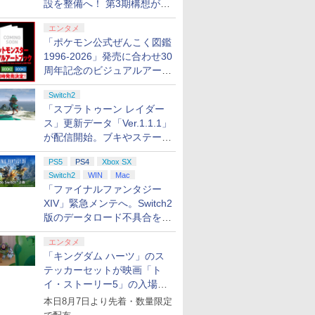
設を整備へ！ 第3期構想が公
開
エンタメ
「ポケモン公式ぜんこく図鑑
1996-2026」発売に合わせ30
周年記念のビジュアルアート
ブック3冊同時発売が決定
Switch2
「スプラトゥーン レイダー
ス」更新データ「Ver.1.1.1」
が配信開始。ブキやステージ
に関する不具合を修正
PS5
PS4
Xbox SX
Switch2
WIN
Mac
「ファイナルファンタジー
XIV」緊急メンテへ。Switch2
版のデータロード不具合を最
適化
エンタメ
「キングダム ハーツ」のス
テッカーセットが映画「ト
イ・ストーリー5」の入場特
典として配布決定！
本日8月7日より先着・数量限定