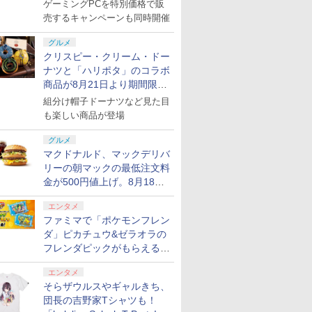
ゲーミングPCを特別価格で販
売するキャンペーンも同時開催
グルメ
クリスピー・クリーム・ドー
ナツと「ハリポタ」のコラボ
商品が8月21日より期間限定
で発売
組分け帽子ドーナツなど見た目
も楽しい商品が登場
グルメ
マクドナルド、マックデリバ
リーの朝マックの最低注文料
金が500円値上げ。8月18日
より1,500円から受付
エンタメ
ファミマで「ポケモンフレン
ダ」ピカチュウ&ゼラオラの
フレンダピックがもらえるキ
ャンペーン開催！
エンタメ
そらザウルスやギャルきち、
団長の吉野家Tシャツも！