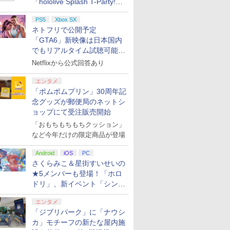
「hololive Splash T-Party!」
全Tシャツラインナップ公開
PS5
Xbox SX
＆オンライン販売開始
ネトフリで公開予定
「GTA6」新映像は日本国内
でもリアルタイム試聴可能。
しかも日本語字幕付き
Netflixから公式回答あり
エンタメ
「ポムポムプリン」30周年記
念グッズが郵便局のネットシ
ョップにて受注販売開始
「おもちもちもちクッション」
など今年だけの限定商品が登場
Android
iOS
PC
さくらみこ＆星街すいせいの
★5メンバーも登場！「ホロ
ドリ」、新イベント「シンク
ロする夏のスパークル」がス
エンタメ
タート
「ジブリパーク」に「ナウシ
カ」モチーフの新たな屋内施