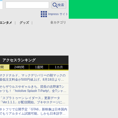
Impress サイト
全カテゴリ
エンタメ
グッズ
アクセスランキング
時間
24時間
1週間
1カ月
マクドナルド、マックデリバリーの朝マックの
最低注文料金が500円値上げ。8月18日より
1,500円から受付
そらザウルスやギャルきち、団長の吉野家Tシ
ャツも！「hololive Splash T-Party!」全Tシャツ
ラインナップ公開＆オンライン販売開始
「スプラトゥーン レイダース」更新データ
「Ver.1.1.1」が配信開始。ブキやステージに関
する不具合を修正
ネトフリで公開予定「GTA6」新映像は日本国内
でもリアルタイム試聴可能。しかも日本語字幕
付き