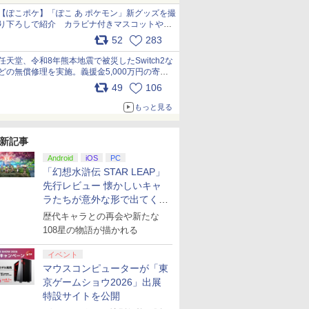
【ぽこポケ】「ぽこ あ ポケモン」新グッズを撮
り下ろしで紹介 カラビナ付きマスコットやス
クエアポーチが仲間入り
52
283
pic.x.com/XmVAgBxaW5
任天堂、令和8年熊本地震で被災したSwitch2な
どの無償修理を実施。義援金5,000万円の寄付
も発表 pic.x.com/BAYsMfUfUC
49
106
もっと見る
新記事
Android
iOS
PC
「幻想水滸伝 STAR LEAP」
先行レビュー 懐かしいキャ
ラたちが意外な形で出てくる
シリーズ完全新作！
歴代キャラとの再会や新たな
108星の物語が描かれる
イベント
マウスコンピューターが「東
京ゲームショウ2026」出展
特設サイトを公開