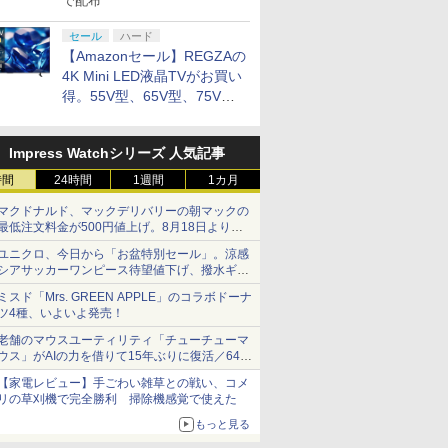
で配布
セール
ハード
【Amazonセール】REGZAの
4K Mini LED液晶TVがお買い
得。55V型、65V型、75V型
の2026年モデルがラインナ
ップ
Impress Watchシリーズ 人気記事
時間
24時間
1週間
1カ月
マクドナルド、マックデリバリーの朝マックの
最低注文料金が500円値上げ。8月18日より
1,500円から受付
ユニクロ、今日から「お盆特別セール」。涼感
シアサッカーワンピース待望値下げ、撥水ギア
ショーツは1990円に
ミスド「Mrs. GREEN APPLE」のコラボドーナ
ツ4種、いよいよ発売！
老舗のマウスユーティリティ「チューチューマ
ウス」がAIの力を借りて15年ぶりに復活／64bit
化、Windows 10/11、「Chrome」も走り回
【家電レビュー】手ごわい雑草との戦い、コメ
る。復活記念で2026年末まで500円
リの草刈機で完全勝利 掃除機感覚で使えた
もっと見る