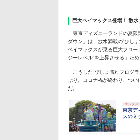
巨大ベイマックス登場！ 散
東京ディズニーランドの夏限定
ダウン」は、放水満載の“びし
ベイマックスが乗る巨大フロー
ジーレベル”を上昇させる」た
こうした“びしょ濡れプログラ
ぶり。コロナ禍が終わり、つい
だ。
エンタメ
東京デ
スのミ