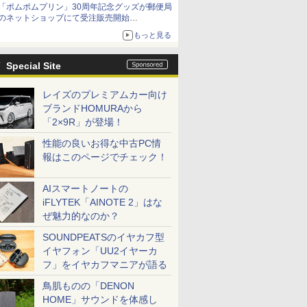
「ポムポムプリン」30周年記念グッズが郵便局
Netflixから公式回答あり
のネットショップにて受注販売開始
「おもちもちもちクッション」など今年だけの
もっと見る
限定商品が登場
Special Site
レイズのプレミアムカー向け
ブランドHOMURAから
「2×9R」が登場！
性能の良いお得な中古PC情
報はこのページでチェック！
AIスマートノートの
iFLYTEK「AINOTE 2」はな
ぜ魅力的なのか？
SOUNDPEATSのイヤカフ型
イヤフォン「UU2イヤーカ
フ」をイヤカフマニアが語る
鳥肌ものの「DENON
HOME」サウンドを体感し