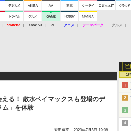
Switch2
Xbox SX
PC
アニメ
テーマパーク
グルメ
 Vita
3DS
アーケード
VR
1
会える！ 散水ベイマックスも登場のデ
ラム」を体験
安田俊亮
2023年7月3日 19:08