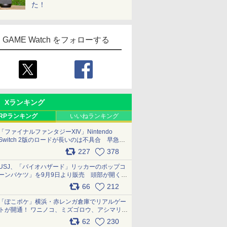
た！
GAME Watch をフォローする
Xランキング
RPランキング
いいねランキング
「ファイナルファンタジーXIV」Nintendo
Switch 2版のロードが長いのは不具合 早急に
アップデートできるよう対応中
227
378
pic.x.com/s9S3nRCAGa
USJ、「バイオハザード」リッカーのポップコ
ーンバケツ」を9月9日より販売 頭部が開く仕
組み。味は恐怖を堪のう「味噌フレーバー」
66
212
pic.x.com/81MuXGahVM
「ぽこポケ」横浜・赤レンガ倉庫でリアルゲー
トが開通！ ワニノコ、ミズゴロウ、アシマリ登
場シーンをレポート pic.x.com/LDgEByVl6D
62
230