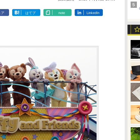
ェア
はてブ
note
LinkedIn
】