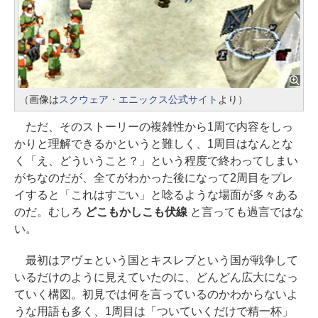
（画像は
スクウェア・エニックス公式サイト
より）
ただ、そのストーリーの複雑性から1周で内容をしっ
かりと理解できるかというと難しく、1周目はなんとな
く「え、どういうこと？」という程度で終わってしまい
がちなのだが、全てがわかった後になって2周目をプレ
イすると「これはすごい」と唸るような場面が多々ある
のだ。むしろ
どこもかしこも伏線
と言っても過言ではな
い。
最初はアヴェという国とキスレブという国が戦争して
いるだけのように見えていたのに、どんどん広大になっ
ていく構図。初見では何を言っているのかわからないよ
うな用語も多く、1周目は「ついていくだけで精一杯」