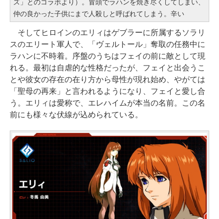
ズ」とのコラボより）。冒頭でラハンを焼き尽くしてしまい、
仲の良かった子供にまで人殺しと呼ばれてしまう。辛い
そしてヒロインのエリィはゲブラーに所属するソラリ
スのエリート軍人で、「ヴェルトール」奪取の任務中に
ラハンに不時着。序盤のうちはフェイの前に敵として現
れる。最初は自虐的な性格だったが、フェイと出会うこ
とや彼女の存在の在り方から母性が現れ始め、やがては
「聖母の再来」と言われるようになり、フェイと愛し合
う。エリィは愛称で、エレハイムが本当の名前。この名
前にも様々な伏線が込められている。