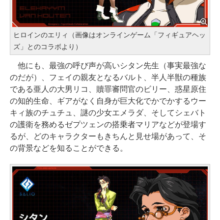
ヒロインのエリィ（画像はオンラインゲーム「フィギュアヘッ
ズ」とのコラボより）
他にも、最強の呼び声が高いシタン先生（事実最強な
のだが）、フェイの親友となるバルト、半人半獣の種族
である亜人の大男リコ、贖罪審問官のビリー、惑星原住
の知的生命、ギアがなく自身が巨大化でかでかするウー
キィ族のチュチュ、謎の少女エメラダ、そしてシェバト
の護衛を務めるゼプツェンの搭乗者マリアなどが登場す
るが、どのキャラクターもきちんと見せ場があって、そ
の背景などを知ることができる。