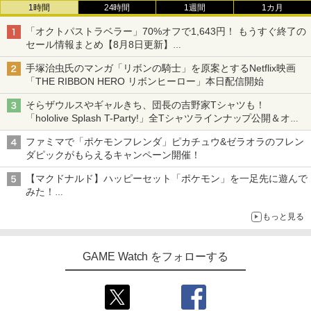
1時間
24時間
1週間
1カ月
「オクトパストラベラー」70%オフで1,643円！ もうすぐ終了の
セール情報まとめ【8月8日更新】
ニンテンドーeショップでは「大神 絶景版」が67%オフで990円
手塚治虫氏のマンガ「リボンの騎士」を原案とするNetflix映画
「THE RIBBON HERO リボンヒーロー」本日配信開始
そらザウルスやギャルきち、団長の吉野家Tシャツも！
「hololive Splash T-Party!」全Tシャツラインナップ公開＆オン
ライン販売開始
ファミマで「ポケモンフレンダ」ピカチュウ&ゼラオラのフレン
ダピックがもらえるキャンペーン開催！
【マクドナルド】ハッピーセット「ポケモン」を一足先に遊んで
みた！
30周年を記念して30種類のポケモンがおもちゃで登場
もっと見る
GAME Watch をフォローする