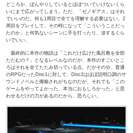
どころか、ぼんやりしているとほぼついていけないくら
いにまで広がってしまう。ただ、「ゼノギアス」はそれ
でいいのだ。何も1周目で全てを理解する必要はない。2
周目をプレイして、その時になって「こういうことだっ
たのか」と何気ないシーンに手を打ったり、涙するくら
いでいい。
最終的に本作の物語は「これだけ広げた風呂敷を全部
たたむの？」となるレベルなのだが、本作のすごいとこ
ろはそれを全てたたみ切っている点。だがその分、普通
のRPGだったDisc1に対して、Disc2はほぼ説明口調のサ
ウンドノベルと揶揄されがちなのだが、それでも「この
ゲームをやってよかった、本当におもしろかった」と思
わせるだけの力があるのだから、恐ろしい。