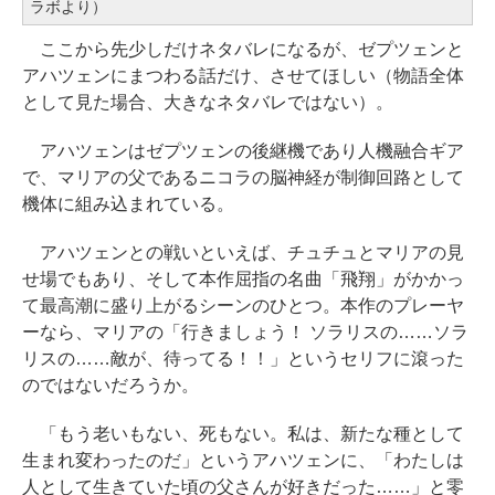
ラボより）
ここから先少しだけネタバレになるが、ゼプツェンと
アハツェンにまつわる話だけ、させてほしい（物語全体
として見た場合、大きなネタバレではない）。
アハツェンはゼプツェンの後継機であり人機融合ギア
で、マリアの父であるニコラの脳神経が制御回路として
機体に組み込まれている。
アハツェンとの戦いといえば、チュチュとマリアの見
せ場でもあり、そして本作屈指の名曲「飛翔」がかかっ
て最高潮に盛り上がるシーンのひとつ。本作のプレーヤ
ーなら、マリアの「行きましょう！ ソラリスの……ソラ
リスの……敵が、待ってる！！」というセリフに滾った
のではないだろうか。
「もう老いもない、死もない。私は、新たな種として
生まれ変わったのだ」というアハツェンに、「わたしは
人として生きていた頃の父さんが好きだった……」と零