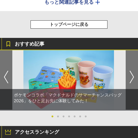
もっと関連記事を見る
トップページに戻る
おすすめ記事
ポケモンコラボ「マクドナルドのサマーチャンスバッグ
2026」をひと足お先に体験してみた！
●
●
●
●
●
●
●
アクセスランキング