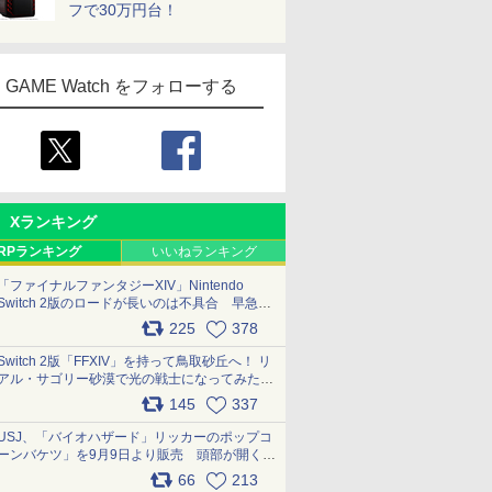
フで30万円台！
GAME Watch をフォローする
Xランキング
RPランキング
いいねランキング
「ファイナルファンタジーXIV」Nintendo
Switch 2版のロードが長いのは不具合 早急に
アップデートできるよう対応中
225
378
pic.x.com/s9S3nRCAGa
Switch 2版「FFXIV」を持って鳥取砂丘へ！ リ
アル・サゴリー砂漠で光の戦士になってみた
pic.x.com/qyOfL2uv1n
145
337
USJ、「バイオハザード」リッカーのポップコ
ーンバケツ」を9月9日より販売 頭部が開く仕
組み。味は恐怖を堪のう「味噌フレーバー」
66
213
pic.x.com/81MuXGahVM