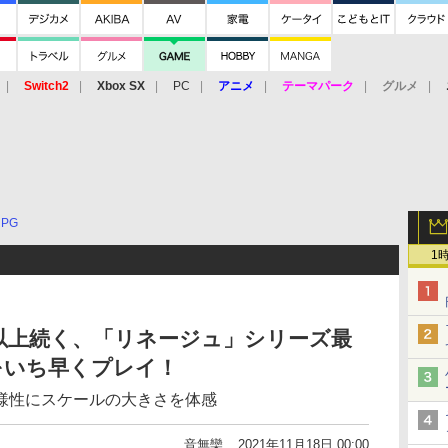
Switch2
Xbox SX
PC
アニメ
テーマパーク
グルメ
 Vita
3DS
アーケード
VR
RPG
1
以上続く、「リネージュ」シリーズ最
をいち早くプレイ！
様性にスケールの大きさを体感
音無欒
2021年11月18日 00:00