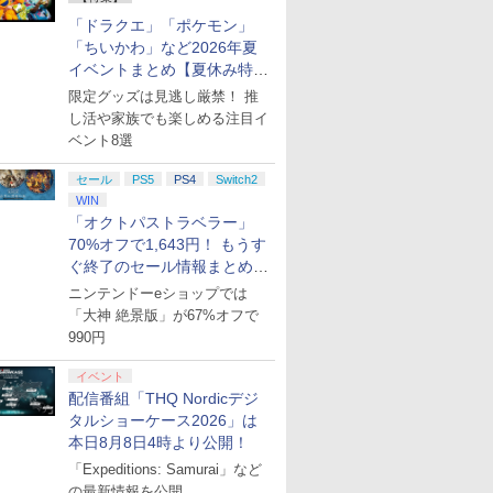
「ドラクエ」「ポケモン」
「ちいかわ」など2026年夏
イベントまとめ【夏休み特
集】
限定グッズは見逃し厳禁！ 推
し活や家族でも楽しめる注目イ
ベント8選
セール
PS5
PS4
Switch2
WIN
「オクトパストラベラー」
70%オフで1,643円！ もうす
ぐ終了のセール情報まとめ
【8月8日更新】
ニンテンドーeショップでは
「大神 絶景版」が67%オフで
990円
イベント
配信番組「THQ Nordicデジ
タルショーケース2026」は
本日8月8日4時より公開！
「Expeditions: Samurai」など
の最新情報を公開