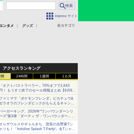
Impress サイト
全カテゴリ
エンタメ
グッズ
アクセスランキング
時間
24時間
1週間
1カ月
「オクトパストラベラー」70%オフで1,643
円！ もうすぐ終了のセール情報まとめ【8月8日
更新】
ファミマで「ポケモンフレンダ」ピカチュウ&
ニンテンドーeショップでは「大神 絶景版」が
ゼラオラのフレンダピックがもらえるキャンペ
67%オフで990円
ーン開催！
バーガーキング、2026年“ワンパウンダーシリ
ーズ”第3弾「ダーティ ザ・ワンパウンダー」を
8月7日発売
そらザウルスやギャルきち、団長の吉野家Tシ
「特製ガーリックマヨソース」を使用した超大
ャツも！「hololive Splash T-Party!」全Tシャツ
型チーズバーガー
ラインナップ公開＆オンライン販売開始