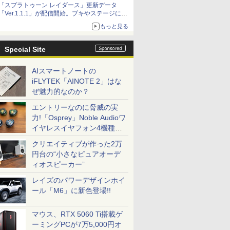
「スプラトゥーン レイダース」更新データ
「Ver.1.1.1」が配信開始。ブキやステージに関
する不具合を修正
もっと見る
Special Site
AIスマートノートの
iFLYTEK「AINOTE 2」はな
ぜ魅力的なのか？
エントリーなのに脅威の実
力!「Osprey」Noble Audioワ
イヤレスイヤフォン4機種を
一気に聴く
クリエイティブが作った2万
円台の“小さなピュアオーデ
ィオスピーカー”
レイズのパワーデザインホイ
ール「M6」に新色登場!!
マウス、RTX 5060 Ti搭載ゲ
ーミングPCが7万5,000円オ