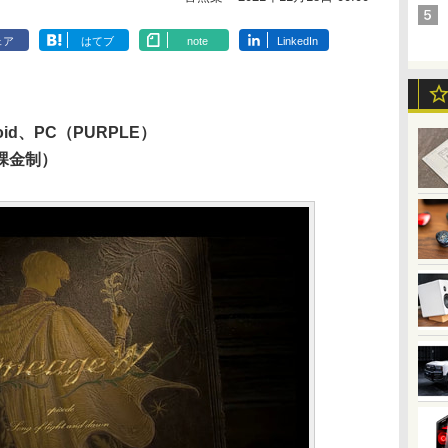
ェア
はてブ
note
LinkedIn
id、PC（PURPLE）
課金制）