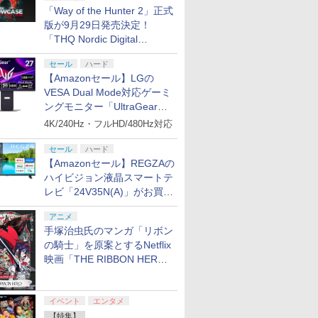
「Way of the Hunter 2」正式
版が9月29日発売決定！
「THQ Nordic Digital
Showcase 2026」まとめ
セール
ハード
【Amazonセール】LGの
VESA Dual Mode対応ゲーミ
ングモニター「UltraGear
27G850A-B」がお買い得！
4K/240Hz・フルHD/480Hz対応
セール
ハード
【Amazonセール】REGZAの
ハイビジョン液晶スマートテ
レビ「24V35N(A)」がお買い
得！
アニメ
手塚治虫氏のマンガ「リボン
の騎士」を原案とするNetflix
映画「THE RIBBON HERO
リボンヒーロー」本日配信開
始
イベント
エンタメ
【特集】