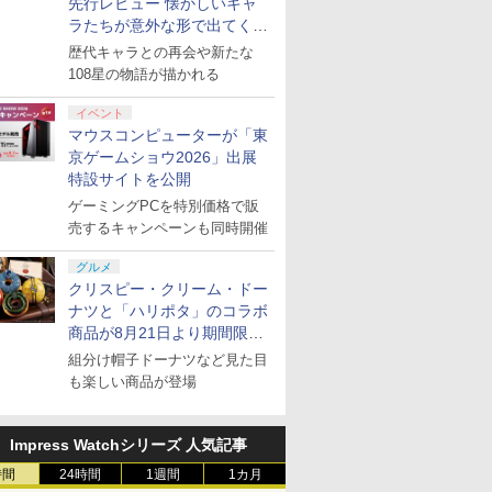
先行レビュー 懐かしいキャ
ラたちが意外な形で出てくる
シリーズ完全新作！
歴代キャラとの再会や新たな
108星の物語が描かれる
イベント
マウスコンピューターが「東
京ゲームショウ2026」出展
特設サイトを公開
ゲーミングPCを特別価格で販
売するキャンペーンも同時開催
グルメ
クリスピー・クリーム・ドー
ナツと「ハリポタ」のコラボ
商品が8月21日より期間限定
で発売
組分け帽子ドーナツなど見た目
も楽しい商品が登場
Impress Watchシリーズ 人気記事
時間
24時間
1週間
1カ月