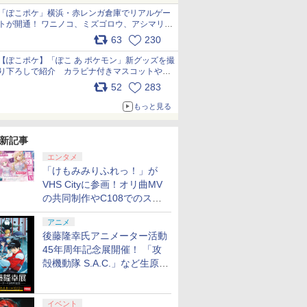
「ぽこポケ」横浜・赤レンガ倉庫でリアルゲー
トが開通！ ワニノコ、ミズゴロウ、アシマリ登
場シーンをレポート pic.x.com/LDgEByVl6D
63
230
【ぽこポケ】「ぽこ あ ポケモン」新グッズを撮
り下ろしで紹介 カラビナ付きマスコットやス
クエアポーチが仲間入り
52
283
pic.x.com/XmVAgBxaW5
もっと見る
新記事
エンタメ
「けもみみりふれっ！」が
VHS Cityに参画！オリ曲MV
の共同制作やC108でのスペ
シャルコラボ広告を掲出
アニメ
後藤隆幸氏アニメーター活動
45年周年記念展開催！ 「攻
殻機動隊 S.A.C.」など生原
画、総作画監督修正が展示
イベント