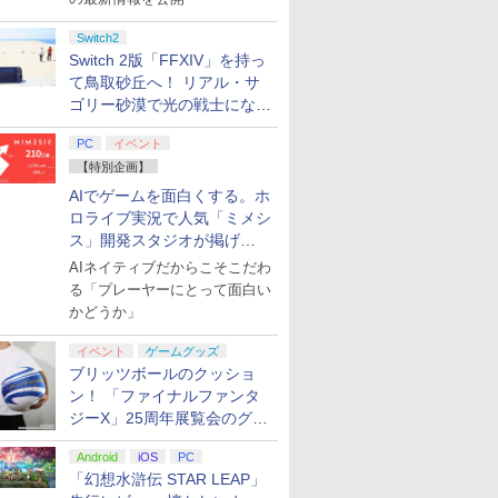
Switch2
Switch 2版「FFXIV」を持っ
て鳥取砂丘へ！ リアル・サ
ゴリー砂漠で光の戦士になっ
てみた
PC
イベント
【特別企画】
AIでゲームを面白くする。ホ
ロライブ実況で人気「ミメシ
ス」開発スタジオが掲げ
る“AI活用の信念”とは？【講
AIネイティブだからこそこだわ
演レポート】
る「プレーヤーにとって面白い
かどうか」
イベント
ゲームグッズ
ブリッツボールのクッショ
ン！ 「ファイナルファンタ
ジーX」25周年展覧会のグッ
ズ情報が公開
Android
iOS
PC
「幻想水滸伝 STAR LEAP」