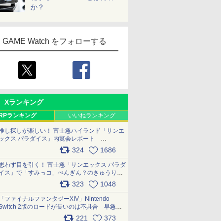
か？
GAME Watch をフォローする
Xランキング
RPランキング
いいねランキング
推し探しが楽しい！ 富士急ハイランド「サンエ
ックス パラダイス」内覧会レポート
pic.x.com/p718c0QB0k
324
1686
思わず目を引く！ 富士急「サンエックス パラダ
イス」で「すみっコ」ぺんぎん？のきゅうりド
ッグを食べてみた イラストそのままのメニュ
323
1048
ー化に挑戦。これが意外にもおいしい
pic.x.com/Kgl04hZaeg
「ファイナルファンタジーXIV」Nintendo
Switch 2版のロードが長いのは不具合 早急に
アップデートできるよう対応中
221
373