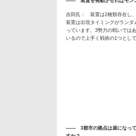
―― 装置を発動させればモン
吉田氏： 装置は2種類存在し
装置は出現タイミングがランダ
っています。3勢力の戦いでは
いるので上手く戦術の1つとし
―― 3都市の拠点は崖になっ
すか？