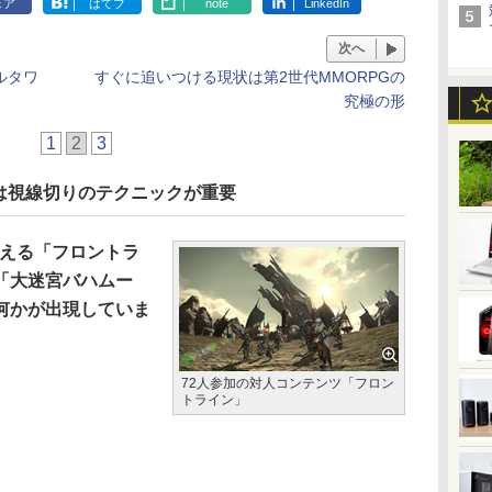
ェア
はてブ
note
LinkedIn
次へ
ルタワ
すぐに追いつける現状は第2世代MMORPGの
究極の形
1
2
3
は視線切りのテクニックが重要
いえる「フロントラ
「大迷宮バハムー
何かが出現していま
72人参加の対人コンテンツ「フロン
トライン」