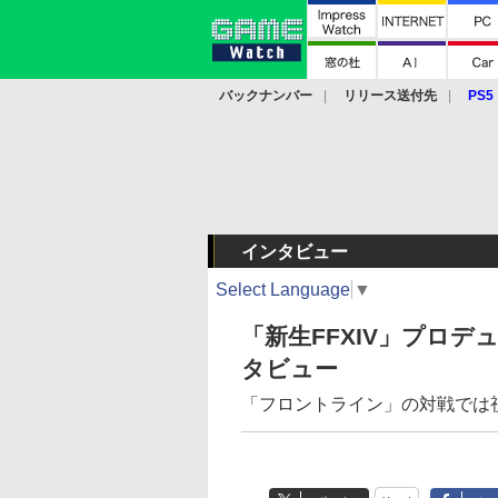
バックナンバー
リリース送付先
PS5
モバイル
eスポーツ
クラウド
PS
インタビュー
Select Language
▼
「新生FFXIV」プロデ
タビュー
「フロントライン」の対戦では