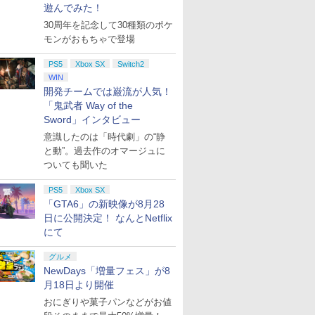
遊んでみた！
30周年を記念して30種類のポケ
モンがおもちゃで登場
PS5
Xbox SX
Switch2
WIN
開発チームでは巌流が人気！
「鬼武者 Way of the
Sword」インタビュー
意識したのは「時代劇」の“静
と動”。過去作のオマージュに
ついても聞いた
PS5
Xbox SX
「GTA6」の新映像が8月28
日に公開決定！ なんとNetflix
にて
グルメ
NewDays「増量フェス」が8
月18日より開催
おにぎりや菓子パンなどがお値