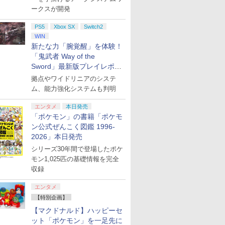
ークスが開発
PS5
Xbox SX
Switch2
WIN
新たな力「腕覚醒」を体験！
「鬼武者 Way of the
Sword」最新版プレイレポー
ト
拠点やワイドリニアのシステ
ム、能力強化システムも判明
エンタメ
本日発売
「ポケモン」の書籍「ポケモ
ン公式ぜんこく図鑑 1996-
2026」本日発売
シリーズ30年間で登場したポケ
モン1,025匹の基礎情報を完全
収録
エンタメ
【特別企画】
【マクドナルド】ハッピーセ
ット「ポケモン」を一足先に