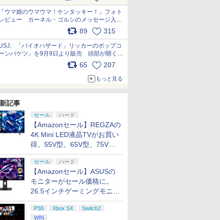
pic.x.com/s9S3nRCAGa
「ウマ娘のウマウマ！ケンタッキー！」フォト
レビュー カーネル・ゴルシのメッセージ入り
パッケージや描き下ろしトレカなどが登場
89
315
pic.x.com/PjnkR9vkXl
USJ、「バイオハザード」リッカーのポップコ
ーンバケツ」を9月9日より販売 頭部が開く仕
組み。味は恐怖を堪のう「味噌フレーバー」
65
207
pic.x.com/81MuXGahVM
もっと見る
新記事
セール
ハード
【Amazonセール】REGZAの
4K Mini LED液晶TVがお買い
得。55V型、65V型、75V型
の2026年モデルがラインナ
セール
ハード
ップ
【Amazonセール】ASUSの
モニターがセール価格に。
26.5インチゲーミングモニタ
ー「ROG Strix OLED
PS5
Xbox SX
Switch2
XG27ACDMS」限定モデルも
WIN