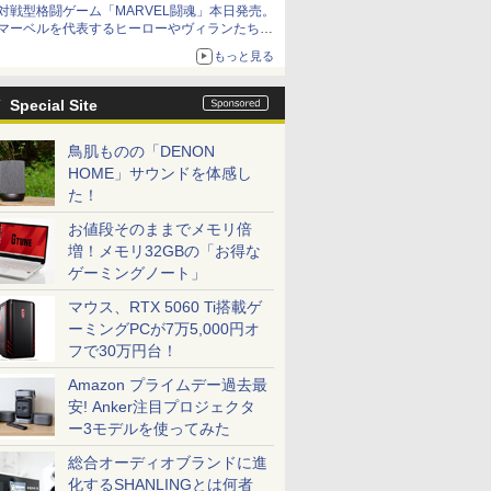
対戦型格闘ゲーム「MARVEL闘魂」本日発売。
アイスカップに入ったスライムやわたぼう、ベ
マーベルを代表するヒーローやヴィランたちが
ビーサタンなどがオリジナルアートで登場
登場
もっと見る
「GUILTY GEAR」などの格ゲーを手掛けるア
ークシステムワークスが開発
Special Site
鳥肌ものの「DENON
HOME」サウンドを体感し
た！
お値段そのままでメモリ倍
増！メモリ32GBの「お得な
ゲーミングノート」
マウス、RTX 5060 Ti搭載ゲ
ーミングPCが7万5,000円オ
フで30万円台！
Amazon プライムデー過去最
安! Anker注目プロジェクタ
ー3モデルを使ってみた
総合オーディオブランドに進
化するSHANLINGとは何者