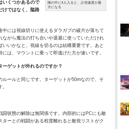
はいくつかあるので
陣の中に4人入ると、占領速度が最
大になる
だけではなく、隘路
途中には視線切りに使えるダラガブの破片が落ちて
れながら魔法の打ち合いや退避に使っていただけれ
ばいいかなと。視線を切るのは結構重要です。あと
時には、マウントに乗って即逃げた方が速いです。
ターゲットが外れるのですか？
のルールと同じです。ターゲットが50mなので、そ
す。
戦闘状態の解除は無関係です。内部的にはPCにも敵
スターとの戦闘がある程度離れると敵視リストがク