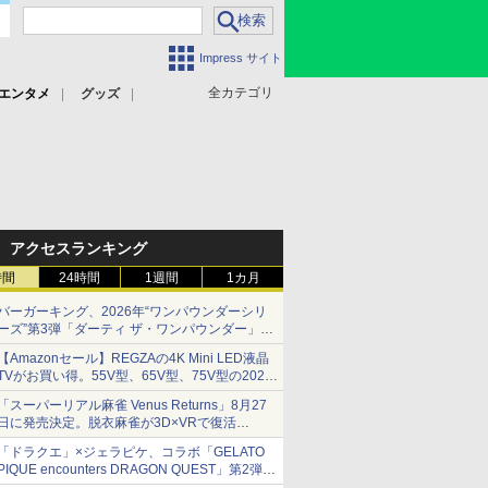
Impress サイト
全カテゴリ
エンタメ
グッズ
アクセスランキング
時間
24時間
1週間
1カ月
バーガーキング、2026年“ワンパウンダーシリ
ーズ”第3弾「ダーティ ザ・ワンパウンダー」を
8月7日発売
【Amazonセール】REGZAの4K Mini LED液晶
「特製ガーリックマヨソース」を使用した超大
TVがお買い得。55V型、65V型、75V型の2026
型チーズバーガー
年モデルがラインナップ
「スーパーリアル麻雀 Venus Returns」8月27
日に発売決定。脱衣麻雀が3D×VRで復活
発売から2週間は20%オフになるセールが実施
「ドラクエ」×ジェラピケ、コラボ「GELATO
PIQUE encounters DRAGON QUEST」第2弾が
本日発売