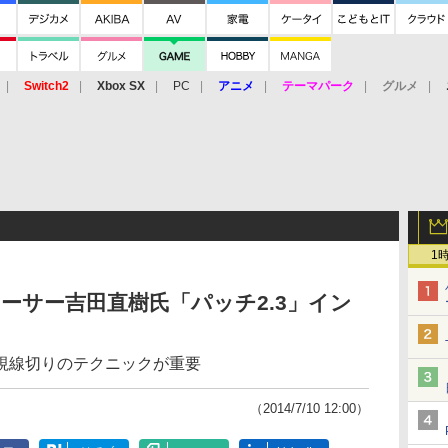
Switch2
Xbox SX
PC
アニメ
テーマパーク
グルメ
 Vita
3DS
アーケード
VR
1
ューサー吉田直樹氏「パッチ2.3」イン
視線切りのテクニックが重要
（2014/7/10 12:00）