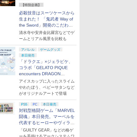
お買い得
【特別企画】
必殺技音はスーツケースから
生まれた！ 「鬼武者 Way of
the Sword」開発のこだわり
を目撃！
清水寺や安井金比羅宮などでゲ
ームとリアル風景を比較も
アパレル
ゲームグッズ
本日発売
「ドラクエ」×ジェラピケ、
コラボ「GELATO PIQUE
encounters DRAGON
QUEST」第2弾が本日発売
アイスカップに入ったスライム
やわたぼう、ベビーサタンなど
がオリジナルアートで登場
PS5
PC
本日発売
対戦型格闘ゲーム「MARVEL
闘魂」本日発売。マーベルを
代表するヒーローやヴィラン
たちが登場
「GUILTY GEAR」などの格ゲ
ーを手掛けるアークシステムワ