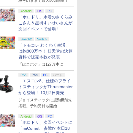
段そのままで最大50%増量！
Android
iOS
PC
「ホロドリ」水着のさくらみ
こさん＆星街すいせいさんが
次回イベントで登場！
Switch2
Switch
「トモコレ わくわく生活」
は約800万本！ 任天堂の決算
資料で販売本数が発表
「ぽこポケ」は127万本に
PS5
PS4
PC
ハード
「エスコン8」仕様のフライ
トスティックがThrustmaster
から登場！ 10月2日発売
ジョイスティックに振動機能を
搭載。予約受付も開始
Android
iOS
PC
「ホロドリ」次回イベントに
「miComet」参戦!? 本日18