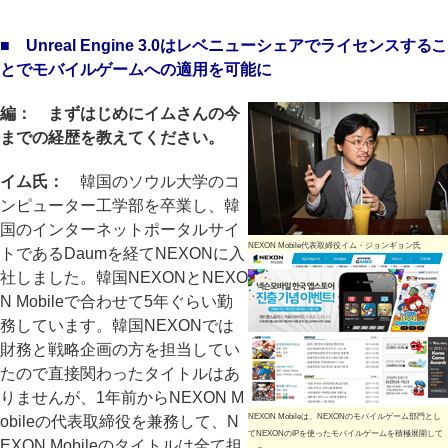
■ Unreal Engine 3.0はレベニューシェアでライセンスするこ
とでモバイルゲームへの適用を可能に
編： まずはじめにイムさんの今
までの経歴を教えてください。
イム氏：
韓国のソウル大学のコ
ンピューター工学部を卒業し、韓
国のインターネットポータルサイ
NEXON Mobile代表取締役イム・ジョンギョン氏
トであるDaumを経てNEXONに入
社しました。韓国NEXONとNEXO
N Mobileで合わせて5年ぐらい勤
務しています。韓国NEXONでは
財務と戦略企画の方を担当してい
たので直接関わったタイトルはあ
りませんが、1年前からNEXON M
NEXON Mobileは、NEXONのモバイルゲーム部門とし
obileの代表取締役を兼務して、N
てNEXONのIPを使ったモバイルゲームを積極展開して
EXON Mobileのタイトルは全て担