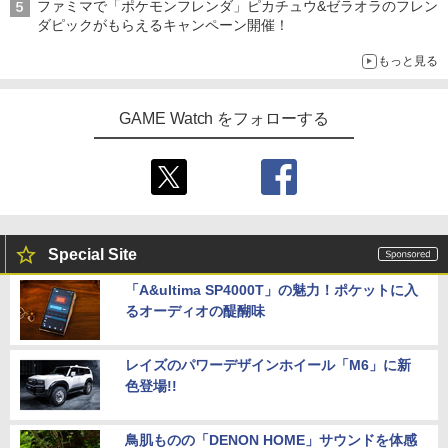
ファミマで「ポケモンフレンダ」ピカチュウ&ゼラオラのフレン
ーホルダー+和紙風ステッカーシート) [
￥10,737
￥14,141
ダピックがもらえるキャンペーン開催！
松井優征 ]
【顧客満足度98.3%】 Switch2 ケース
4
『映画 ラブライブ！蓮ノ空女学院スクー
5
もっと見る
大容量 Switch2/Switch通常モデル/Swit
ルアイドルクラブ Bloom Garden Part
がんばれゴエモン大集合！ PS5版
￥7,150
5
ch lite/Switch 有機ELモテルに対応 収納
y』Blu-ray（特装限定版）
バッグ 防水 防塵 耐衝撃 持ち運び便利 ポ
￥4,890
ーチ スタンド/コントローラー/カード/ド
GAME Watch をフォローする
￥8,589
ックなど収納可能 カバー 収納ボックス
【楽天ブックス限定全巻購入特典】逃げ
5
上手の若君 12 (完全生産限定版)【Blu-
￥2,880
ray】(描き下ろしイラスト(時行 B)使用
A3タペストリー+アクリルキーホルダー)
[ 松井優征 ]
Nintendo Switch 2 ACアダプター
5
￥7,150
Special Site
￥3,974
「A&ultima SP4000T」の魅力！ポケットに入
るオーディオの醍醐味
レイズのパワーデザインホイール「M6」に新
色登場!!
鳥肌ものの「DENON HOME」サウンドを体感