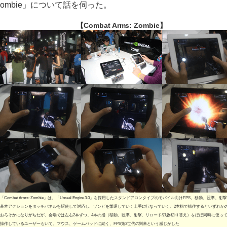
ombie」について話を伺った。
【Combat Arms: Zombie】
「Combat Arms: Zombie」は、「Unreal Engine 3.0」を採用したスタンドアロンタイプのモバイル向けFPS。移動、照準、射
基本アクションをタッチパネルを駆使して対応し、ゾンビを撃退していく上手に行なっていく。2本指で操作するといずれか
おろそかになりがちだが、会場では左右2本ずつ、4本の指（移動、照準、射撃、リロード/武器切り替え）をほぼ同時に使っ
操作しているユーザーもいて、マウス、ゲームパッドに続く、FPS第3世代の到来という感じがした