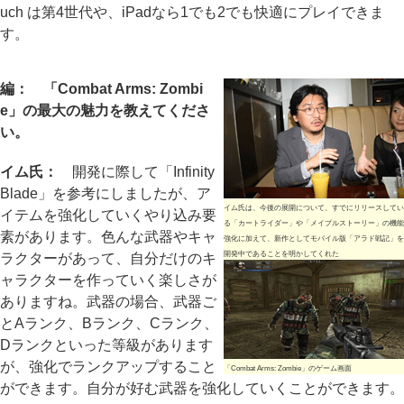
uch は第4世代や、iPadなら1でも2でも快適にプレイできま
す。
編： 「Combat Arms: Zombi
e」の最大の魅力を教えてくださ
い。
イム氏：
開発に際して「Infinity
Blade」を参考にしましたが、ア
イム氏は、今後の展開について、すでにリリースしてい
イテムを強化していくやり込み要
る「カートライダー」や「メイプルストーリー」の機能
素があります。色んな武器やキャ
強化に加えて、新作としてモバイル版「アラド戦記」を
開発中であることを明かしてくれた
ラクターがあって、自分だけのキ
ャラクターを作っていく楽しさが
ありますね。武器の場合、武器ご
とAランク、Bランク、Cランク、
Dランクといった等級があります
が、強化でランクアップすること
「Combat Arms: Zombie」のゲーム画面
ができます。自分が好む武器を強化していくことができます。