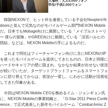
入場料：大人5,000ウォン
学生/子供2,000ウォン
韓国NEXONで、ヒット作を連発している子会社NeopleやN
doorsと並んで元気なのがモバイルゲーム部門NEXON Mobile
だ。日本でもMobage向けに展開している「メイプルストーリ
ー 僕らの冒険」やGREE向けに展開している「涼宮ハルヒの
団結」などは、NEXON Mobileの手によるものだ。
これまで同社はフィーチャーフォン向けに主にNEXONのIP
を使ったモバイルゲームを提供してきたものの、日本と同様に
ハードやキャリアの壁に阻まれ、なかなか結果が出せない状況
が続いていたが、ターゲットプラットフォームをスマートフォ
ンに切り替えてからは、状況が一変し、にわかに活動が活発化
してきた印象がある。
今回はNEXON Mobile CEOを務めるイム・ジョンギョン氏
に、NEXON Mobileの事業戦略と、「G-Star 2011 Press Confe
rence」で正式発表した新作モバイルゲーム「Combat Arms: Z