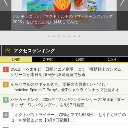
￥3,960
劇場版「鬼滅の刃」無限城編 第一章 猗
Beast of Reincarnation -PS5 【特典】
ラー (ロボット ホワイト)
2
2
ラー 連射機能 ワイヤレス switch2コン
￥1,280
窩座再来 通常版 [DVD]
プロダクトコード 封入
トローラ Switch2コントローラー
￥7,681
ポケモンコラボ「マクドナルドのサマーチャンスバッグ
￥3,523
￥7,286
￥2,960
【中古】【開封品】青春ブタ野郎はサン
2026」をひと足お先に体験してみた！
2
【中古】 ドラゴンボール Sparking！
タクロースの夢を見ない 1 [完全生産限
2
ZERO／PS5
定版]＜Blu-ray＞（代引き不可）6552
【純正品】Xbox ワイヤレス コントロー
3
●
●
●
●
●
●
●
ラー (カーボンブラック)
Switch2用 温度モニターファン
￥2,783
￥4,000
2
【Amazon.co.jp限定】劇場版モノノ怪
【純正品】ディスクドライブ(CFI-ZDD1
3
3
第三章 蛇神 (Amazon.co.jp限定オリジ
J) PlayStation 5
￥8,020
アクセスランキング
￥3,224
ナル三方背収納ケース付きコレクション)
(オリジナル特典:オリジナル巾着＋メー
￥11,980
1時間
24時間
1週間
1カ月
カー特典:【坤と離】二振りの剣、十翼よ
【楽天ブックス限定全巻購入特典】逃げ
3
り来たる！スタジオ描き下ろしイラスト
70年代風ロボットアニメ ゲッP-X PS5
上手の若君 9 (完全生産限定版)【Blu-r
3
BS12 トゥエルビ「日曜アニメ劇場」にて「機動戦士ガンダム」
【純正品】Xbox 充電式バッテリー + US
4
ボード付) [Blu-ray]
版
ay】(描き下ろしイラスト(時行 B)使用 A
B-C ケーブル
シリーズが本日8月9日から8週連続で放送
3タペストリー+アクリルキーホルダー) [
【純正品】DualSense ワイヤレスコン
4
初回は「機動戦士ガンダム【HDリマスター版】」
【お買い物マラソン期間限定♪最大30％O
松井優征 ]
￥10,780
￥3,878
3
トローラー ミッドナイト ブラック(CFI-
そらザウルスやギャルきち、団長の吉野家Tシャツも！
￥2,618
FF】【tomtoc公式店】 Switch 2対応 ハ
ZCT2J01)
「hololive Splash T-Party!」全Tシャツラインナップ公開＆オン
ードケース FancyCase-G05 Nintendo
￥7,150
ライン販売開始
2025年 スイッチ2モデル用 スリムケース
￥10,737
バーガーキング、2026年“ワンパウンダーシリーズ”第3弾「ダー
持ち運び キャリングケース 耐衝撃 薄型
劇場版「鬼滅の刃」無限城編 第一章 猗
4
ティ ザ・ワンパウンダー」を8月7日発売
ハードポーチ ゲームカード12枚収納 ア
【中古】REANIMAL(リアニマル)ソフト:
窩座再来 完全生産限定版 [Blu-ray]
4
【国内正規品】Thrustmaster スラスト
クセサリーポーチ
「特製ガーリックマヨソース」を使用した超大型チーズバーガー
5
プレイステーション5ソフト／アクショ
【楽天ブックス限定全巻購入特典+先着
4
「オクトパストラベラー」70%オフで1,643円！ もうすぐ終了の
マスター TH8S シフター - PC、PS4、P
ン・ゲーム
特典】逃げ上手の若君 7 (完全生産限定
￥8,698
【純正品】DualSense ワイヤレスコン
S5、PS5 Pro、Xbox One、Xbox Serie
セール情報まとめ【8月8日更新】
5
￥2,653
版)【Blu-ray】(描き下ろしイラスト(時
トローラー(CFI-ZCT2J)
s X|S 対応の高精度 H パターン シフター
ニンテンドーeショップでは「大神 絶景版」が67%オフで990円
￥3,930
行 B)使用 A3タペストリー+アクリルキ