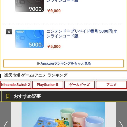
ンラインコード版
￥9,000
ニンテンドープリペイド番号 5000円|オ
5
ンラインコード版
￥5,000
Amazonランキングをもっと見る
楽天市場 ゲーム/アニメ ランキング
Nintendo Switch 2
PlayStation 5
ゲームグッズ
アニメ
PlayStation 5 デジタル・エディション
【純正品】Xbox ワイヤレス コントロー
劇場版「鬼滅の刃」無限城編 第一章 猗
1
1
1
日本語専用 Console Language: Japan
ラー + USB-C® ケーブル
窩座再来 通常版 [Blu-ray]
おすすめ記事
ese only (CFI-2200B01)
￥8,300
￥3,982
【7週連続1位】inklink公式 Switch / Sw
鬼エイム 指サック ゲーム スマホ ゲーミ
劇場版「鬼滅の刃」無限城編 第一章 猗
1
1
1
￥55,000
itch2 コントローラー 最新モデル 最新フ
ング FPS 音ゲー 荒野行動 PUBG Apex
窩座再来(通常版)【Blu-ray】 [ 吾峠呼世
ァームウェア プロコン プロコン2 プロコ
CoD 高感度 銀繊維 手汗対策 鬼サック 6
晴 ]
ントローラー スイッチ2 スイッチ Switc
個入り
【純正品】Xbox ワイヤレス コントロー
2
h コントローラー ワイヤレスコントロー