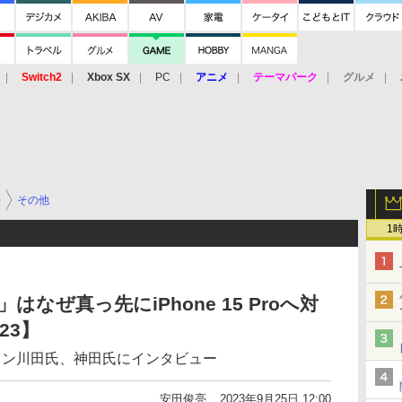
Switch2
Xbox SX
PC
アニメ
テーマパーク
グルメ
 Vita
3DS
アーケード
VR
)
その他
1
はなぜ真っ先にiPhone 15 Proへ対
23】
プコン川田氏、神田氏にインタビュー
安田俊亮
2023年9月25日 12:00