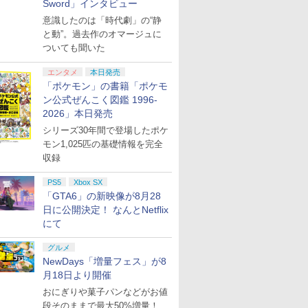
Sword」インタビュー
意識したのは「時代劇」の“静
と動”。過去作のオマージュに
ついても聞いた
エンタメ
本日発売
「ポケモン」の書籍「ポケモ
ン公式ぜんこく図鑑 1996-
2026」本日発売
シリーズ30年間で登場したポケ
モン1,025匹の基礎情報を完全
収録
PS5
Xbox SX
「GTA6」の新映像が8月28
日に公開決定！ なんとNetflix
にて
グルメ
NewDays「増量フェス」が8
月18日より開催
おにぎりや菓子パンなどがお値
段そのままで最大50%増量！