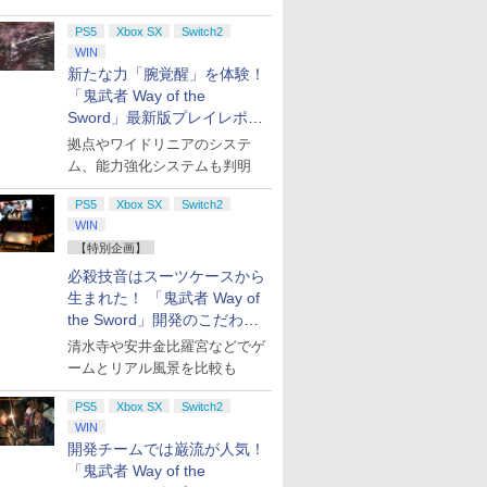
PS5
Xbox SX
Switch2
WIN
新たな力「腕覚醒」を体験！
「鬼武者 Way of the
Sword」最新版プレイレポー
ト
拠点やワイドリニアのシステ
ム、能力強化システムも判明
PS5
Xbox SX
Switch2
WIN
【特別企画】
必殺技音はスーツケースから
生まれた！ 「鬼武者 Way of
the Sword」開発のこだわり
を目撃！
清水寺や安井金比羅宮などでゲ
ームとリアル風景を比較も
PS5
Xbox SX
Switch2
WIN
開発チームでは巌流が人気！
「鬼武者 Way of the