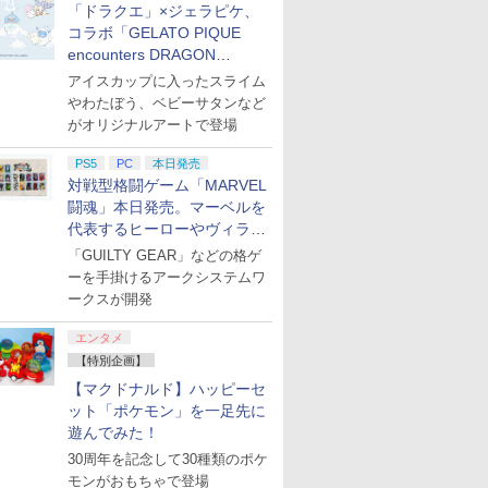
「ドラクエ」×ジェラピケ、
コラボ「GELATO PIQUE
encounters DRAGON
QUEST」第2弾が本日発売
アイスカップに入ったスライム
やわたぼう、ベビーサタンなど
がオリジナルアートで登場
PS5
PC
本日発売
対戦型格闘ゲーム「MARVEL
闘魂」本日発売。マーベルを
代表するヒーローやヴィラン
たちが登場
「GUILTY GEAR」などの格ゲ
ーを手掛けるアークシステムワ
ークスが開発
エンタメ
【特別企画】
【マクドナルド】ハッピーセ
ット「ポケモン」を一足先に
遊んでみた！
30周年を記念して30種類のポケ
モンがおもちゃで登場