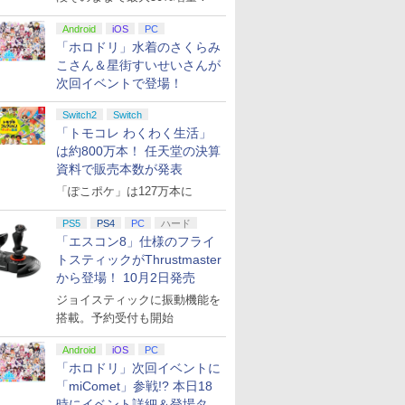
Android
iOS
PC
「ホロドリ」水着のさくらみ
こさん＆星街すいせいさんが
次回イベントで登場！
Switch2
Switch
「トモコレ わくわく生活」
は約800万本！ 任天堂の決算
資料で販売本数が発表
「ぽこポケ」は127万本に
PS5
PS4
PC
ハード
「エスコン8」仕様のフライ
トスティックがThrustmaster
から登場！ 10月2日発売
ジョイスティックに振動機能を
搭載。予約受付も開始
Android
iOS
PC
「ホロドリ」次回イベントに
「miComet」参戦!? 本日18
時にイベント詳細＆登場タレ