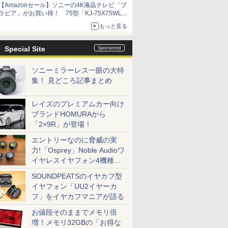
【Amazonセール】ソニーの4K液晶テレビ「ブ
ラビア」がお買い得！ 75型「KJ-75X75WL」
などラインナップ
もっと見る
Special Site
ソニーミラーレス一眼の大特
集！ 見どころ記事まとめ
レイズのプレミアムカー向け
ブランドHOMURAから
「2×9R」が登場！
エントリーなのに脅威の実
力!「Osprey」Noble Audioワ
イヤレスイヤフォン4機種を
一気に聴く
SOUNDPEATSのイヤカフ型
イヤフォン「UU2イヤーカ
フ」をイヤカフマニアが語る
お値段そのままでメモリ倍
増！メモリ32GBの「お得な