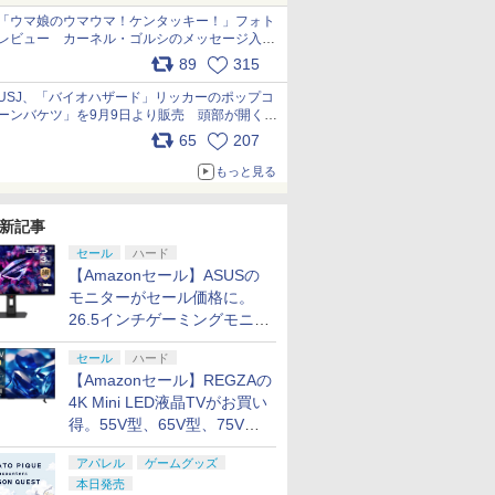
「ウマ娘のウマウマ！ケンタッキー！」フォト
レビュー カーネル・ゴルシのメッセージ入り
パッケージや描き下ろしトレカなどが登場
89
315
pic.x.com/PjnkR9vkXl
USJ、「バイオハザード」リッカーのポップコ
ーンバケツ」を9月9日より販売 頭部が開く仕
組み。味は恐怖を堪のう「味噌フレーバー」
65
207
pic.x.com/81MuXGahVM
もっと見る
新記事
セール
ハード
【Amazonセール】ASUSの
モニターがセール価格に。
26.5インチゲーミングモニタ
ー「ROG Strix OLED
セール
ハード
XG27ACDMS」限定モデルも
【Amazonセール】REGZAの
お買い得
4K Mini LED液晶TVがお買い
得。55V型、65V型、75V型
の2026年モデルがラインナ
アパレル
ゲームグッズ
ップ
本日発売