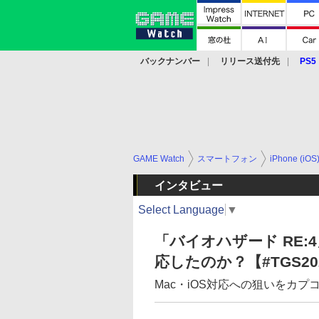
バックナンバー
リリース送付先
PS5
モバイル
eスポーツ
クラウド
PS
GAME Watch
スマートフォン
iPhone (iOS
インタビュー
Select Language
▼
「バイオハザード RE:4」
応したのか？【#TGS20
Mac・iOS対応への狙いをカ