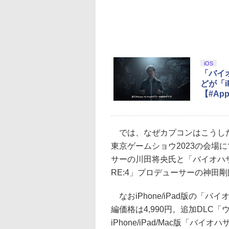
iOS
「バイ
どが「i
【#Appl
では、なぜカプコンはこうした
東京ゲームショウ2023の会場
サーの川田将央氏と「バイオハ
RE:4」プロデューサーの神田
なおiPhone/iPad版の「バ
編価格は4,990円。追加DLC
iPhone/iPad/Mac版「バイ