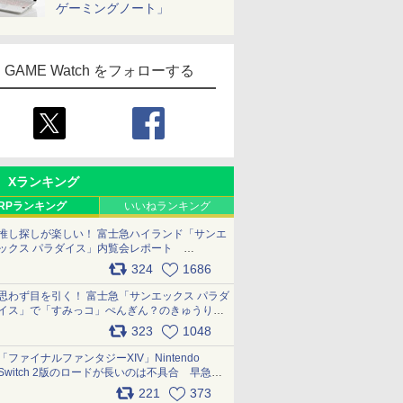
ゲーミングノート」
GAME Watch をフォローする
Xランキング
RPランキング
いいねランキング
推し探しが楽しい！ 富士急ハイランド「サンエ
ックス パラダイス」内覧会レポート
pic.x.com/p718c0QB0k
324
1686
思わず目を引く！ 富士急「サンエックス パラダ
イス」で「すみっコ」ぺんぎん？のきゅうりド
ッグを食べてみた イラストそのままのメニュ
323
1048
ー化に挑戦。これが意外にもおいしい
pic.x.com/Kgl04hZaeg
「ファイナルファンタジーXIV」Nintendo
Switch 2版のロードが長いのは不具合 早急に
アップデートできるよう対応中
221
373
pic.x.com/s9S3nRCAGa