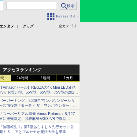
Impress サイト
全カテゴリ
エンタメ
グッズ
アクセスランキング
時間
24時間
1週間
1カ月
【Amazonセール】REGZAの4K Mini LED液晶
TVがお買い得。55V型、65V型、75V型の2026
年モデルがラインナップ
バーガーキング、2026年“ワンパウンダーシリ
ーズ”第3弾「ダーティ ザ・ワンパウンダー」を
8月7日発売
「スーパーリアル麻雀 Venus Returns」8月27
「特製ガーリックマヨソース」を使用した超大
日に発売決定。脱衣麻雀が3D×VRで復活
型チーズバーガー
発売から2週間は20%オフになるセールが実施
「無職転生III」第7話あらすじ＆先行カット公
開！ リニアとプルセナが魔法大学を卒業