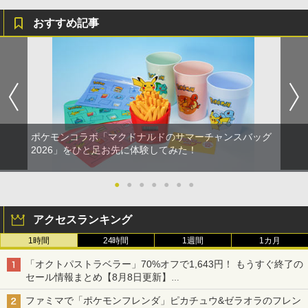
おすすめ記事
ポケモンコラボ「マクドナルドのサマーチャンスバッグ
2026」をひと足お先に体験してみた！
●
●
●
●
●
●
●
アクセスランキング
1時間
24時間
1週間
1カ月
「オクトパストラベラー」70%オフで1,643円！ もうすぐ終了の
セール情報まとめ【8月8日更新】
ニンテンドーeショップでは「大神 絶景版」が67%オフで990円
ファミマで「ポケモンフレンダ」ピカチュウ&ゼラオラのフレン