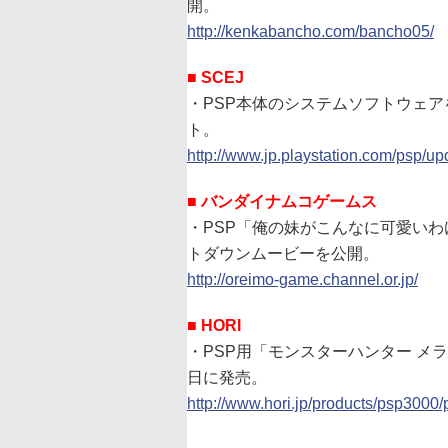
開。
http://kenkabancho.com/bancho05/
■ SCEJ
・PSP本体のシステムソフトウェア
ト。
http://www.jp.playstation.com/psp/u
■ バンダイナムコゲームス
・PSP「俺の妹がこんなに可愛いわ
トダウンムービーを公開。
http://oreimo-game.channel.or.jp/
■ HORI
・PSP用「モンスターハンター メラルー
日に発売。
http://www.hori.jp/products/psp300