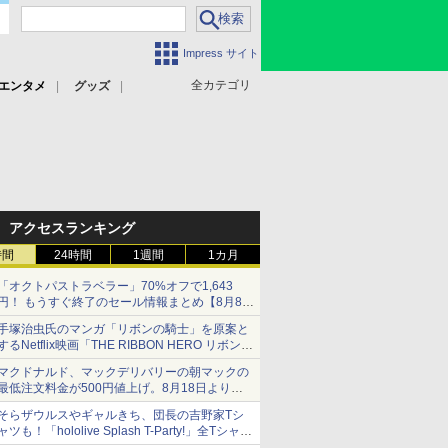
Impress サイト
全カテゴリ
エンタメ
グッズ
アクセスランキング
時間
24時間
1週間
1カ月
「オクトパストラベラー」70%オフで1,643
円！ もうすぐ終了のセール情報まとめ【8月8日
更新】
手塚治虫氏のマンガ「リボンの騎士」を原案と
ニンテンドーeショップでは「大神 絶景版」が
するNetflix映画「THE RIBBON HERO リボンヒ
67%オフで990円
ーロー」本日配信開始
マクドナルド、マックデリバリーの朝マックの
最低注文料金が500円値上げ。8月18日より
1,500円から受付
そらザウルスやギャルきち、団長の吉野家Tシ
ャツも！「hololive Splash T-Party!」全Tシャツ
ラインナップ公開＆オンライン販売開始