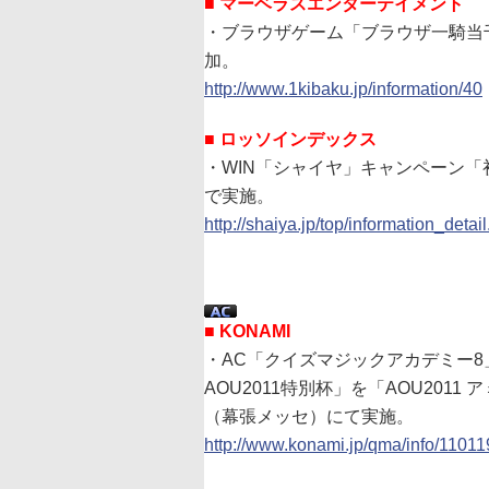
■ マーベラスエンターテイメント
・ブラウザゲーム「ブラウザ一騎当
加。
http://www.1kibaku.jp/information/40
■ ロッソインデックス
・WIN「シャイヤ」キャンペーン「
で実施。
http://shaiya.jp/top/information_deta
■ KONAMI
・AC「クイズマジックアカデミー
AOU2011特別杯」を「AOU201
（幕張メッセ）にて実施。
http://www.konami.jp/qma/info/11011