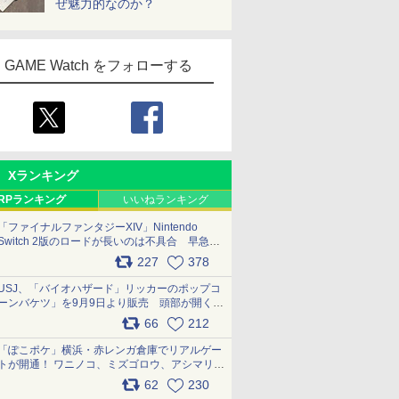
ぜ魅力的なのか？
GAME Watch をフォローする
Xランキング
RPランキング
いいねランキング
「ファイナルファンタジーXIV」Nintendo
Switch 2版のロードが長いのは不具合 早急に
アップデートできるよう対応中
227
378
pic.x.com/s9S3nRCAGa
USJ、「バイオハザード」リッカーのポップコ
ーンバケツ」を9月9日より販売 頭部が開く仕
組み。味は恐怖を堪のう「味噌フレーバー」
66
212
pic.x.com/81MuXGahVM
「ぽこポケ」横浜・赤レンガ倉庫でリアルゲー
トが開通！ ワニノコ、ミズゴロウ、アシマリ登
場シーンをレポート pic.x.com/LDgEByVl6D
62
230