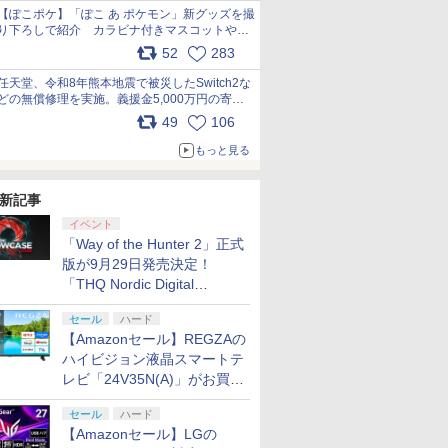
【ぽこポケ】「ぽこ あ ポケモン」新グッズを撮
り下ろしで紹介 カラビナ付きマスコットやス
クエアポーチが仲間入り
52
283
pic.x.com/XmVAgBxaW5
任天堂、令和8年熊本地震で被災したSwitch2な
どの無償修理を実施。義援金5,000万円の寄付
も発表 pic.x.com/BAYsMfUfUC
49
106
もっと見る
新記事
イベント
「Way of the Hunter 2」正式
版が9月29日発売決定！
「THQ Nordic Digital
Showcase 2026」まとめ
セール
ハード
【Amazonセール】REGZAの
ハイビジョン液晶スマートテ
レビ「24V35N(A)」がお買い
得！
セール
ハード
【Amazonセール】LGの