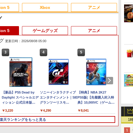
ion 5
Xbox
アニメ
グ
3
3
3
3
4
4
4
4
5
5
5
5
6
6
6
6
ion 5
ゲームグッズ
アニメ
ング
更新日時：2026/08/08 05:00
3
3
4
4
5
5
6
6
ー
 -
Nintendo Switch 2(日本
【純正品】ディスクドラ
【純正品】Xbox ワイヤ
劇場版「鬼滅の刃」無限
ニンテンドープリペイド
【純正品】DualSense ワ
【純正品】Xbox 充電式
劇場版「鬼滅の刃」無限
ニンテンドープリペイド
【純正品】DualSense ワ
【国内正規品】
【Amazon.co.jp限定】
ニンテ
プレイ
【純正品】
【Amaz
語・国内専用)
イブ(CFI-ZDD1J)
レス コントローラー (カ
城編 第一章 猗窩座再来
番号 9000円|オンライン
イヤレスコントローラー
バッテリー + USB-C ケー
城編 第一章 猗窩座再来
番号 5000円|オンライン
イヤレスコントローラー
Thrustmaster スラスト
劇場版モノノ怪 第三章 蛇
番号 1
アチケット
イヤレ
場版モノ
PlayStation 5
ーボンブラック)
通常版 [DVD]
コード版
ミッドナイト ブラック
ブル
完全生産限定版 [Blu-ray]
コード版
(CFI-ZCT2J)
マスター TH8S シフター
神 (オリジナル特典:オリ
コード
ライン
Series 
(オリジ
￥55,871
(CFI-ZCT2J01)
- PC、PS4、PS5、PS5
ジナル巾着＋メーカー特
ワイト)
ナル巾
￥11,849
￥8,020
￥3,523
￥9,000
￥10,737
￥2,618
￥8,698
￥5,000
￥10,737
￥14,141
￥8,800
￥1,000
￥10,00
￥18,50
￥9,900
Pro、Xbox One、Xbox
典:【坤と離】二振りの
【坤と
ファイアーエムブレム 万
【新品】PS5 Dead by
【楽天ブックス限定特典
ソニーインタラクティブ
SanDisk サンディスク
【特典】NBA 2K27
※数量
【特典】
Series X|S 対応の高精度
剣、十翼より来たる！ス
十翼よ
r
紫千紅 【Switch2】
Daylight スペシャルエデ
+特典】ドラゴンクエスト
エンタテインメント｜SIE
microSD Express Card
PS5版(【先着購入封入特
【新品】N
ードイン
H パターン シフター
タジオ描き下ろしイラス
オ描き
BEE-P-AACSA
ィション 公式日本版
モンスターズ4 枯れ木の
グランツーリスモ
256GB for Nintendo
典】10,000VC（ゲーム内
Proコ
12日、
トボード付) [DVD]
ード付) [
出
【CERO:Z】【メール
国のビアンカ・フロー
7【PS5】
Switch 2 BEE-A-SD01A
通貨）（DLC引換コー
はお一
(【初
￥8,470
￥3,220
￥8,470
￥4,290
￥9,800
￥8,041
￥9,980
￥8,329
便】
ラ Switch2版(B2タペス
Switch2 microSDカード
ド）)
させて
イスシ
トリー+【早期購入封入特
microSD Express
履歴の
楽天ランキングをもっと見る
1
典】冒険スタートダッシ
Nintendo任天堂ライセン
ります
版
ュセット)
ス 高速転送 UHS-I互換 ゲ
ーム保存 メモリーカード