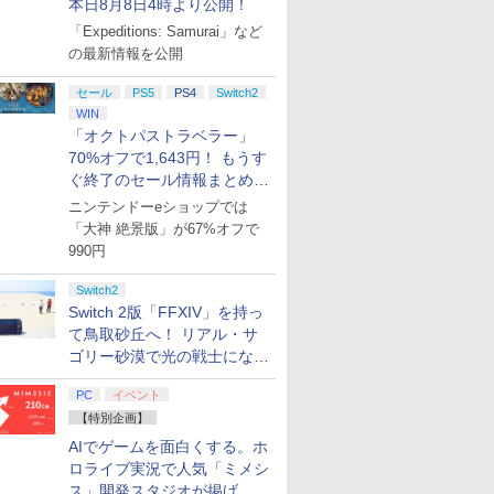
本日8月8日4時より公開！
「Expeditions: Samurai」など
の最新情報を公開
セール
PS5
PS4
Switch2
WIN
「オクトパストラベラー」
70%オフで1,643円！ もうす
ぐ終了のセール情報まとめ
【8月8日更新】
ニンテンドーeショップでは
「大神 絶景版」が67%オフで
990円
Switch2
Switch 2版「FFXIV」を持っ
て鳥取砂丘へ！ リアル・サ
ゴリー砂漠で光の戦士になっ
てみた
PC
イベント
【特別企画】
AIでゲームを面白くする。ホ
ロライブ実況で人気「ミメシ
ス」開発スタジオが掲げ