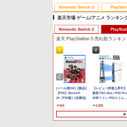
Nintendo Switch 2
PlayStat
楽天市場 ゲーム/アニメ ランキン
10
10
10
10
1
1
1
1
2
2
2
2
Nintendo Switch 2
PlayStat
楽天 PlayStation 5 売れ筋ランキ
9
1
1
2
2
プリペイド
ョン スト
Xboxシリー
に
ニンテンドープリペイド
【Amazon.co.jp限定】
GameSir G7 SE 有線ゲー
【Amazon.co.jp限定】
スプラトゥーン レイダー
PlayStation 5 デジタル・
【純正品】Xbox ワイヤ
【Amazon.co.jp限定】劇
スプラトゥーン レイダ
Beast of Reincarnation
【純正品】Xbox ワイヤ
劇場版「鬼滅の刃」無限
オンライン
00円 |オ
x One、お
Blu-ray]
番号 3000円|オンライン
Logicool G ハンコン
ムコントローラー XBOX
劇場版「僕の心のヤバイ
ス|オンラインコード版
エディション 日本語専用
レス コントローラー +
場版モノノ怪 第三章 蛇神
ス -Switch2
PS5 【特典】プロダクト
レス コントローラー (ロ
城編 第一章 猗窩座再来
ド版
sの有線コン
コード版
G923 グランツーリスモ7
Series X|S XBOX One
やつ」 Blu-
Console Language:
USB-C® ケーブル
(Amazon.co.jp限定オリ
コード 封入
ボット ホワイト)
通常版 [Blu-ray]
￥5,832
￥6,449
ボタンレイ
Forza Horizon 6 G923d
Windows 10/11用 PCコ
ray（Amazon.co.jp特
Japanese only (CFI-
ジナル三方背収納ケース
￥3,000
￥38,800
現在在庫切れです。
￥8,800
￥55,000
￥8,300
￥10,780
￥7,286
￥7,681
￥3,982
にライセン
ントローラーゲームパッ
典：Blu-rayスリーブケー
2200B01)
付きコレクション) (オリ
o
arvel's Spider-Man 2 コレクタ
【任天堂純正品】Nintendo
カードケース 24枚収納
[メール便OK]【新品】
Samsung microSD
【レビュー評価上昇中】
す
ド ホールエフェクトステ
ス） [Blu-ray]
ジナル特典:オリジナル巾
ー
ディション(【早期購入封入特典】プ
Switch 2 Proコントローラー │
for Nintendo Switch 2
【PS5】MotoGP
Express Card 256GB fo
新型 PS5 Slim / PS5 Pro
ィックと3.5mmオーディ
着＋メーカー特典:【坤と
oコン
トコード)
純正 プロコン バイオハザード
Pixel - 緑 -
24［PS5版］[在庫品]
Nintendo Switch 2
冷却ファン PS5スリム用
オジャック付き
離】二振りの剣、十翼よ
レクイエム スイッチ2 ワイヤレ
冷却ファン 自動温度検
り来たる！スタジオ描き
77
￥9,980
￥1,580
￥920
￥6,979
￥2,580
ス スリープ解除 Cボタン 背面ボ
3段階風速調整 LEDライ
下ろしイラストボード付)
タン イヤホンジャック HD振動
ト USB付き 低騒音 急速
[Blu-ray]
冷却 放熱 プレステ5スリ
ム用 ディスク/デジタル
対応 PS5 周辺機器 PS5