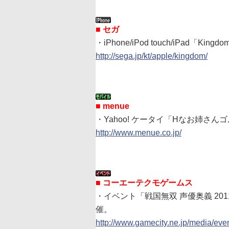
■ セガ
・iPhone/iPod touch/iPad「King
http://sega.jp/kt/apple/kingdom/
■ menue
・Yahoo! ケータイ「Hなお姉さん
http://www.menue.co.jp/
■ コーエーテクモゲームス
・イベント「戦国無双 声優奥義 20
催。
http://www.gamecity.ne.jp/media/eve