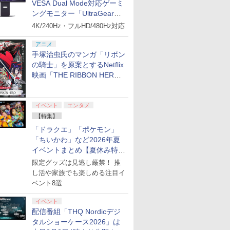
VESA Dual Mode対応ゲーミ
ングモニター「UltraGear
27G850A-B」がお買い得！
4K/240Hz・フルHD/480Hz対応
アニメ
手塚治虫氏のマンガ「リボン
の騎士」を原案とするNetflix
映画「THE RIBBON HERO
リボンヒーロー」本日配信開
始
イベント
エンタメ
【特集】
「ドラクエ」「ポケモン」
「ちいかわ」など2026年夏
イベントまとめ【夏休み特
集】
限定グッズは見逃し厳禁！ 推
し活や家族でも楽しめる注目イ
ベント8選
イベント
配信番組「THQ Nordicデジ
タルショーケース2026」は