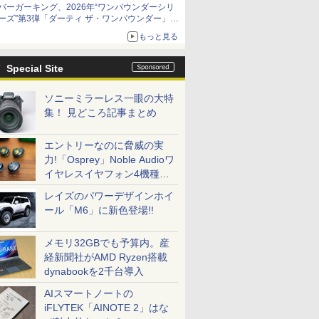
バーガーキング、2026年“ワンパウンダーシリ
ーズ”第3弾「ダーティ ザ・ワンパウンダー」を
8月7日発売
もっと見る
「特製ガーリックマヨソース」を使用した超大
型チーズバーガー
Special Site
ソニーミラーレス一眼の大特
集！ 見どころ記事まとめ
エントリーなのに脅威の実
力!「Osprey」Noble Audioワ
イヤレスイヤフォン4機種を
一気に聴く
レイズのパワーデザインホイ
ール「M6」に新色登場!!
メモリ32GBでも予算内。産
経新聞社がAMD Ryzen搭載
dynabookを2千台導入
AIスマートノートの
iFLYTEK「AINOTE 2」はな