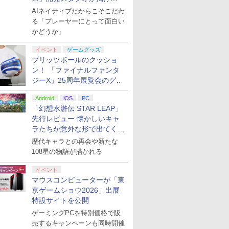
る“AI活用の信念”とは？【講
AIネイティブだからこそこだわ
演レポート】
る「プレーヤーにとって面白い
かどうか」
イベント
ゲームグッズ
ブリッツボールのクッショ
ン！ 「ファイナルファンタ
ジーX」25周年展覧会のグッ
ズ情報が公開
Android
iOS
PC
「幻想水滸伝 STAR LEAP」
先行レビュー 懐かしいキャ
ラたちが意外な形で出てくる
シリーズ完全新作！
歴代キャラとの再会や新たな
108星の物語が描かれる
イベント
マウスコンピューターが「東
京ゲームショウ2026」出展
特設サイトを公開
ゲーミングPCを特別価格で販
売するキャンペーンも同時開催