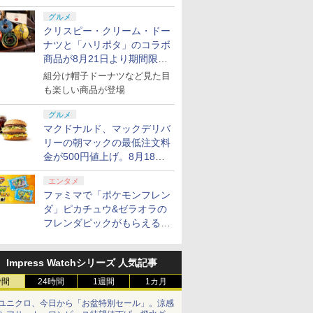
グルメ
クリスピー・クリーム・ドー
ナツと「ハリポタ」のコラボ
商品が8月21日より期間限定
7
7
7
7
8
8
8
8
9
9
9
9
で発売
組分け帽子ドーナツなど見た目
も楽しい商品が登場
グルメ
7
7
8
8
マクドナルド、マックデリバ
リーの朝マックの最低注文料
金が500円値上げ。8月18日
ンドープリペイド
ステーション スト
Xbox Elite ワ
on.co.jp限定】劇
ぽこ あ ポケモン エキス
PlayStation 5 デジタル・
GameSir G7 HE 有線ゲー
『映画 ラブライブ！蓮ノ
ニンテンドープリペイド
プレイステーション スト
HyperX Clutch Gladiate
劇場版「鬼滅の刃」無限
ニンテンドープリペ
プレイステーション 
8BitDo M30 Xbox
ヤマトよ永遠に
より1,500円から受付
000円|オンライン
 10,000円|オン
ス コントローラー
ノ怪 第三章 蛇神
パンションパス|オンライ
エディション 日本語専用
ムコントローラー XBOX
空女学院スクールアイド
番号 500円|オンラインコ
アチケット 3,000円|オン
Xbox公式ライセンス ゲ
城編 第一章 猗窩座再来
番号 2000円|オンラ
アチケット 15,000円
ズX | S、Xbox On
REBEL3199 7 [Blu-r
エンタメ
版
コード版
2 Core Edition (ホ
ナル特典:オリジ
ンコード版
(CFI-2200B01) + ディス
Series X|S XBOX One
ルクラブ Bloom Garden
ード版
ラインコード版
ーミング コントローラー
完全生産限定版 [DVD]
コード版
ンラインコード版
よびWindowsの有
ファミマで「ポケモンフレン
￥8,760
着＋メーカー特典:
クドライブ(CFI-ZDD1J)
Windows 10/11用 PCコ
Party』Blu-ray（特装限
有線 日本正規代理店品
トローラー 6ボタン
0
0
￥4,400
￥66,849
現在在庫切れです。
￥8,589
￥500
￥3,000
￥4,980
￥7,828
￥2,000
￥15,000
￥4,590
ダ」ピカチュウ&ゼラオラの
離】二振りの剣、
セット
ントローラーゲームパッ
定版）
6L366AA
アウト - 正式にライ
限定お一人様1点限り
グランド・セフト・オートVI (コ
Joy-Con 2 (L) ブルー/(R) ライ
【12/10発売★予約】[メール便OK]【新
任天堂 【Switch2】Nintendo
【特典】Marve
【
フレンダピックがもらえるキ
り来たる！スタジ
ド ホール効果スティック
スされています
intendo Switch 2
ボックス版、配送日：2026年11月
トイエロー
品】【PS5】進撃の巨人3 [PS5版][予約品]
Switch 2 Proコントローラー
ーズエディ
S
下ろしイラストボ
付きビデオゲームコント
ャンペーン開催！
ントローラー ※この商品
プレイ開始日：2026年11月19日)
[BEE-A-FSSKA NSW2 Proコン
ロダクトコー
純
Blu-ray]
ローラー（ブラック）
￥9,980
￥8,760
人様、一世帯一度限りと
回購入封入特典】ヴィンテージ・バ
トローラー]
レ
￥9,980
￥18,077
￥
Impress Watchシリーズ 人気記事
いただきます。同月出荷
ティパック)
ス
ある方はキャンセルとな
タ
時間
24時間
1週間
1カ月
旨ご了承下さい。
ユニクロ、今日から「お盆特別セール」。涼感