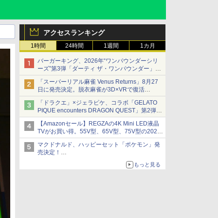
アクセスランキング
1時間
24時間
1週間
1カ月
バーガーキング、2026年“ワンパウンダーシリ
ーズ”第3弾「ダーティ ザ・ワンパウンダー」を
8月7日発売
「スーパーリアル麻雀 Venus Returns」8月27
「特製ガーリックマヨソース」を使用した超大
日に発売決定。脱衣麻雀が3D×VRで復活
型チーズバーガー
発売から2週間は20%オフになるセールが実施
「ドラクエ」×ジェラピケ、コラボ「GELATO
PIQUE encounters DRAGON QUEST」第2弾が
本日発売
【Amazonセール】REGZAの4K Mini LED液晶
アイスカップに入ったスライムやわたぼう、ベ
TVがお買い得。55V型、65V型、75V型の2026
ビーサタンなどがオリジナルアートで登場
年モデルがラインナップ
マクドナルド、ハッピーセット「ポケモン」発
売決定！
ポケモン30周年記念で30匹が大集合
もっと見る