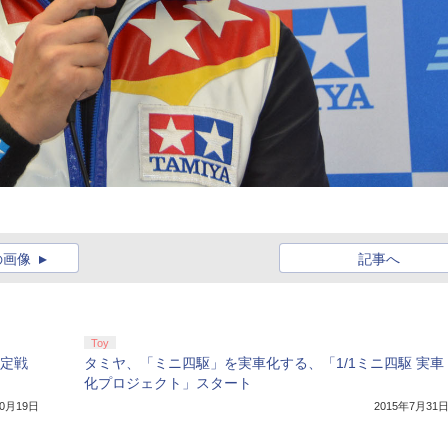
の画像
記事へ
Toy
決定戦
タミヤ、「ミニ四駆」を実車化する、「1/1ミニ四駆 実車
化プロジェクト」スタート
10月19日
2015年7月31