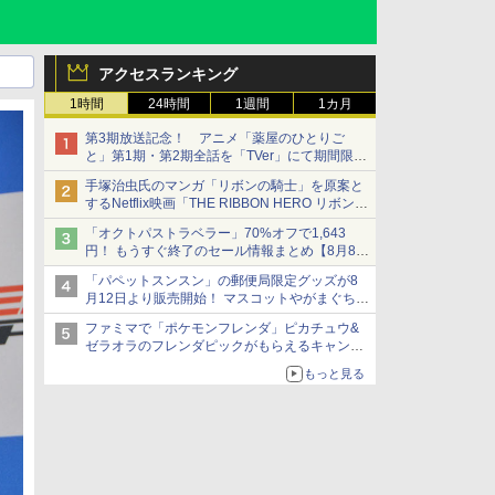
アクセスランキング
1時間
24時間
1週間
1カ月
第3期放送記念！ アニメ「薬屋のひとりご
と」第1期・第2期全話を「TVer」にて期間限定
で順次無料配信開始
手塚治虫氏のマンガ「リボンの騎士」を原案と
するNetflix映画「THE RIBBON HERO リボンヒ
ーロー」本日配信開始
「オクトパストラベラー」70%オフで1,643
円！ もうすぐ終了のセール情報まとめ【8月8日
更新】
「パペットスンスン」の郵便局限定グッズが8
ニンテンドーeショップでは「大神 絶景版」が
月12日より販売開始！ マスコットやがまぐち、
67%オフで990円
レターセットなどが登場
ファミマで「ポケモンフレンダ」ピカチュウ&
ゼラオラのフレンダピックがもらえるキャンペ
ーン開催！
もっと見る