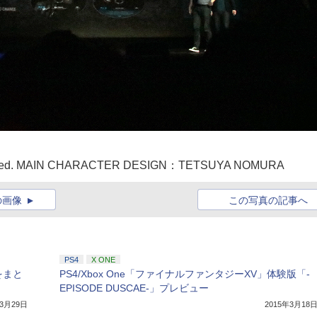
eserved. MAIN CHARACTER DESIGN：TETSUYA NOMURA
の画像
この写真の記事へ
PS4
X ONE
をまと
PS4/Xbox One「ファイナルファンタジーXV」体験版「-
EPISODE DUSCAE-」プレビュー
年3月29日
2015年3月18