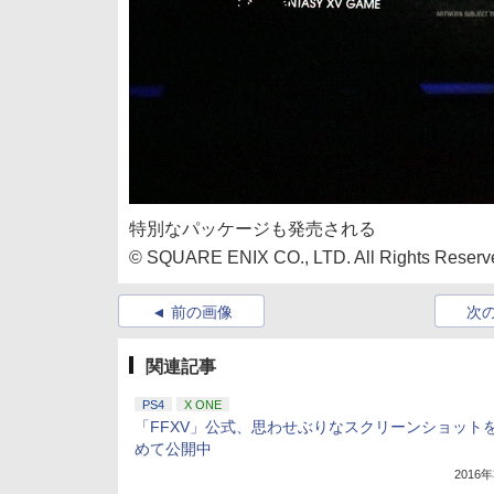
特別なパッケージも発売される
© SQUARE ENIX CO., LTD. All Rights R
前の画像
次
関連記事
PS4
X ONE
「FFXV」公式、思わせぶりなスクリーンショット
めて公開中
2016