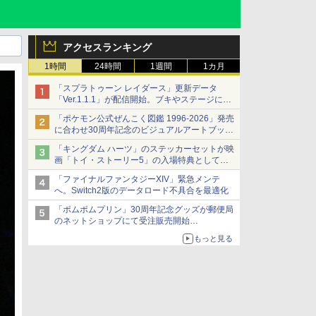
アクセスランキング
1時間
24時間
1週間
1カ月
「スプラトゥーン レイダース」更新データ
「Ver.1.1.1」が配信開始。ブキやステージに関
する不具合を修正
「ポケモン公式ぜんこく図鑑 1996-2026」発売
に合わせ30周年記念のビジュアルアートブック
3冊同時発売が決定
「キングダム ハーツ」のステッカーセットが映
画「トイ・ストーリー5」の入場特典として配
布決定！
「ファイナルファンタジーXIV」緊急メンテ
本日8月7日より先着・数量限定で配布
へ。Switch2版のデータロード不具合を最適化
「ポムポムプリン」30周年記念グッズが郵便局
のネットショップにて受注販売開始
「おもちもちもちクッション」など今年だけの
もっと見る
限定商品が登場