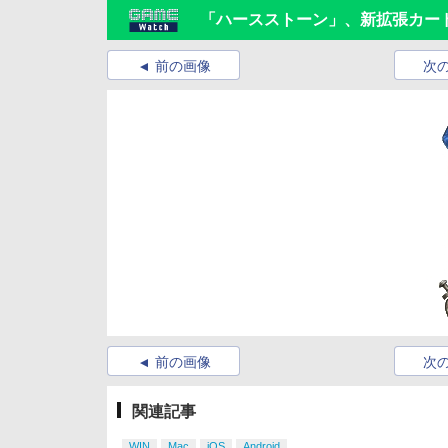
「ハースストーン」、新拡張カー
前の画像
次
前の画像
次
関連記事
WIN
Mac
iOS
Android