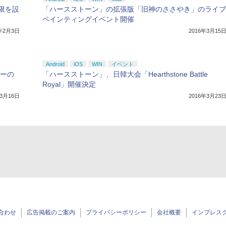
限を設
「ハースストーン」の拡張版「旧神のささやき」のライブ
ペインティングイベント開催
6年2月3日
2016年3月15
Android
iOS
WIN
イベント
ヤーの
「ハースストーン」、日韓大会「Hearthstone Battle
Royal」開催決定
年3月16日
2016年3月23
合わせ
広告掲載のご案内
プライバシーポリシー
会社概要
インプレス