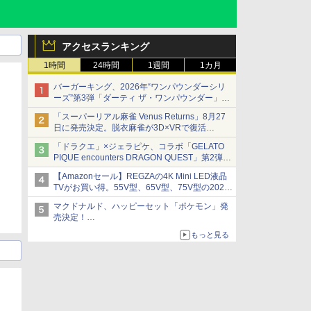
アクセスランキング
1時間
24時間
1週間
1カ月
バーガーキング、2026年“ワンパウンダーシリ
ーズ”第3弾「ダーティ ザ・ワンパウンダー」を
8月7日発売
「スーパーリアル麻雀 Venus Returns」8月27
「特製ガーリックマヨソース」を使用した超大
日に発売決定。脱衣麻雀が3D×VRで復活
型チーズバーガー
発売から2週間は20%オフになるセールが実施
「ドラクエ」×ジェラピケ、コラボ「GELATO
PIQUE encounters DRAGON QUEST」第2弾が
本日発売
【Amazonセール】REGZAの4K Mini LED液晶
アイスカップに入ったスライムやわたぼう、ベ
TVがお買い得。55V型、65V型、75V型の2026
ビーサタンなどがオリジナルアートで登場
年モデルがラインナップ
マクドナルド、ハッピーセット「ポケモン」発
売決定！
ポケモン30周年記念で30匹が大集合
もっと見る