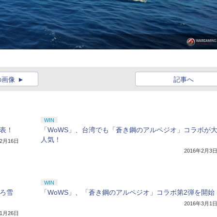
の画像
記事へ
WIN
発表！
「WoWS」、台湾でも「蒼き鋼のアルペジオ」コラボが
人気！
年2月16日
2016年2月3
WIN
ぽろ雪
「WoWS」、「蒼き鋼のアルペジオ」コラボ第2弾を開始
2016年3月1
年1月26日