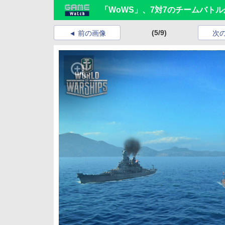
「WoWS」、7対7のチームバト
(5/9)
前の画像
次