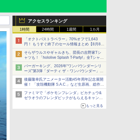
アクセスランキング
1時間
24時間
1週間
1カ月
「オクトパストラベラー」70%オフで1,643
円！ もうすぐ終了のセール情報まとめ【8月8日
更新】
そらザウルスやギャルきち、団長の吉野家Tシ
ニンテンドーeショップでは「大神 絶景版」が
ャツも！「hololive Splash T-Party!」全Tシャツ
67%オフで990円
ラインナップ公開＆オンライン販売開始
バーガーキング、2026年“ワンパウンダーシリ
ーズ”第3弾「ダーティ ザ・ワンパウンダー」を
8月7日発売
後藤隆幸氏アニメーター活動45年周年記念展開
「特製ガーリックマヨソース」を使用した超大
催！ 「攻殻機動隊 S.A.C.」など生原画、総作画
型チーズバーガー
監督修正が展示
ファミマで「ポケモンフレンダ」ピカチュウ&
ゼラオラのフレンダピックがもらえるキャンペ
ーン開催！
もっと見る