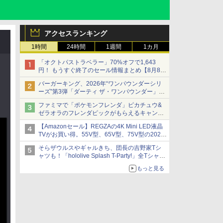
アクセスランキング
1時間
24時間
1週間
1カ月
「オクトパストラベラー」70%オフで1,643
円！ もうすぐ終了のセール情報まとめ【8月8日
更新】
バーガーキング、2026年“ワンパウンダーシリ
ニンテンドーeショップでは「大神 絶景版」が
ーズ”第3弾「ダーティ ザ・ワンパウンダー」を
67%オフで990円
8月7日発売
ファミマで「ポケモンフレンダ」ピカチュウ&
「特製ガーリックマヨソース」を使用した超大
ゼラオラのフレンダピックがもらえるキャンペ
型チーズバーガー
ーン開催！
【Amazonセール】REGZAの4K Mini LED液晶
TVがお買い得。55V型、65V型、75V型の2026
年モデルがラインナップ
そらザウルスやギャルきち、団長の吉野家Tシ
ャツも！「hololive Splash T-Party!」全Tシャツ
ラインナップ公開＆オンライン販売開始
もっと見る