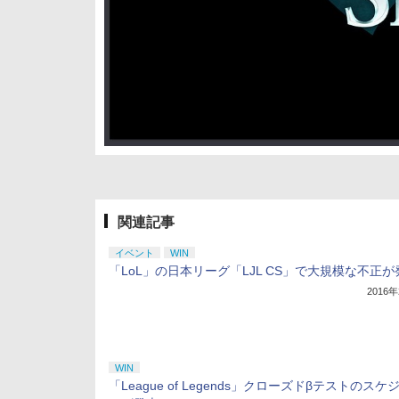
関連記事
イベント
WIN
「LoL」の日本リーグ「LJL CS」で大規模な不正が
2016
WIN
「League of Legends」クローズドβテストのスケ