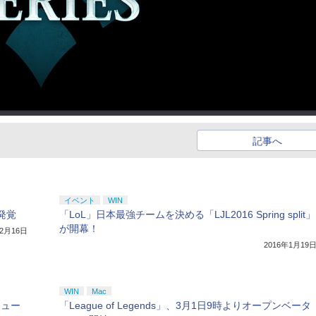
記事へ
イベント
WIN
発覚
「LoL」日本最強チームを決める「LJL2016 Spring split」
が開幕！
年2月16日
2016年1月19
WIN
Mac
ジュー
「League of Legends」、3月1日9時よりオープンベータ