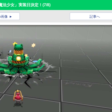
「魔法少女」実装日決定！
(7/8)
の画像
記事へ