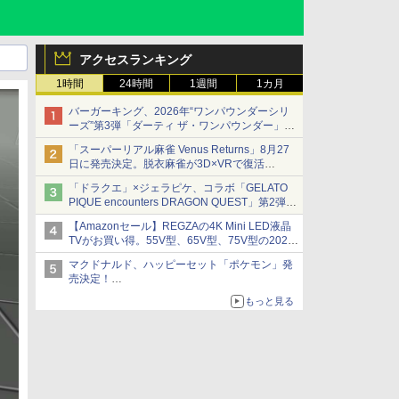
アクセスランキング
1時間
24時間
1週間
1カ月
バーガーキング、2026年“ワンパウンダーシリ
ーズ”第3弾「ダーティ ザ・ワンパウンダー」を
8月7日発売
「スーパーリアル麻雀 Venus Returns」8月27
「特製ガーリックマヨソース」を使用した超大
日に発売決定。脱衣麻雀が3D×VRで復活
型チーズバーガー
発売から2週間は20%オフになるセールが実施
「ドラクエ」×ジェラピケ、コラボ「GELATO
PIQUE encounters DRAGON QUEST」第2弾が
本日発売
【Amazonセール】REGZAの4K Mini LED液晶
アイスカップに入ったスライムやわたぼう、ベ
TVがお買い得。55V型、65V型、75V型の2026
ビーサタンなどがオリジナルアートで登場
年モデルがラインナップ
マクドナルド、ハッピーセット「ポケモン」発
売決定！
ポケモン30周年記念で30匹が大集合
もっと見る