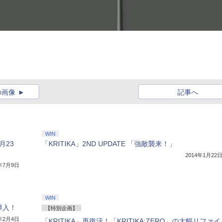
の画像
記事へ
WIN
月23
「KRITIKA」2ND UPDATE 「強敵襲来！」
2014年1月22
4年7月9日
WIN
導入！
【特別企画】
6年2月4日
「KRITIKA」再復活！「KRITIKA:ZERO」の大幅リファイ