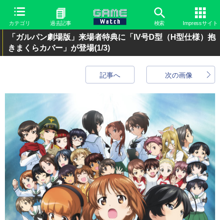
カテゴリ
過去記事
検索
Impressサイト
「ガルパン劇場版」来場者特典に「IV号D型（H型仕様）抱
きまくらカバー」が登場
(1/3)
記事へ
次の画像