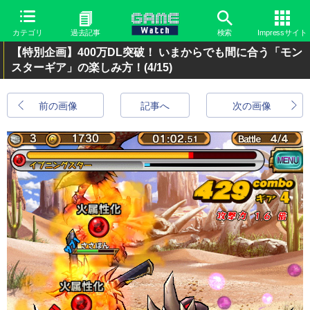
カテゴリ
過去記事
検索
Impressサイト
【特別企画】400万DL突破！ いまからでも間に合う「モン
スターギア」の楽しみ方！
(4/15)
前の画像
記事へ
次の画像