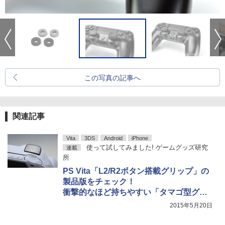
この写真の記事へ
関連記事
Vita
3DS
Android
iPhone
使って試してみました! ゲームグッズ研究
連載
所
PS Vita「L2/R2ボタン搭載グリップ」の
製品版をチェック！
衝撃的なほど持ちやすい「タマゴ型グリ
ップ」や、「貼れるタッチペン」を試し
2015年5月20日
てみた