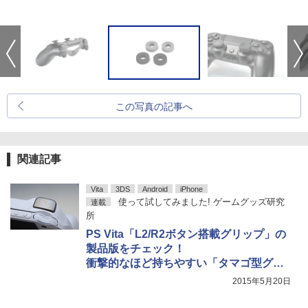
この写真の記事へ
関連記事
Vita
3DS
Android
iPhone
使って試してみました! ゲームグッズ研究
連載
所
PS Vita「L2/R2ボタン搭載グリップ」の
製品版をチェック！
衝撃的なほど持ちやすい「タマゴ型グリ
ップ」や、「貼れるタッチペン」を試し
2015年5月20日
てみた