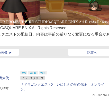
SQUARE ENIX All Rights Reserved.
たクエストの配信日、内容は事前の断りなく変更になる場合が
の画像
記事へ
Wii
Wii U
WIN
心者大使
ニュースクリップ
「ドラゴンクエストX いにしえの竜の伝承 オンライ
年4月25日
ン」
2015年4月3