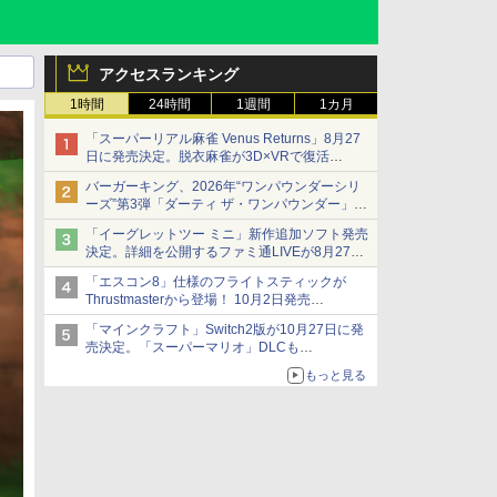
アクセスランキング
1時間
24時間
1週間
1カ月
「スーパーリアル麻雀 Venus Returns」8月27
日に発売決定。脱衣麻雀が3D×VRで復活
発売から2週間は20%オフになるセールが実施
バーガーキング、2026年“ワンパウンダーシリ
ーズ”第3弾「ダーティ ザ・ワンパウンダー」を
8月7日発売
「イーグレットツー ミニ」新作追加ソフト発売
「特製ガーリックマヨソース」を使用した超大
決定。詳細を公開するファミ通LIVEが8月27日
型チーズバーガー
20時から配信
「エスコン8」仕様のフライトスティックが
シリーズ累計100タイトルへ
Thrustmasterから登場！ 10月2日発売
ジョイスティックに振動機能を搭載。予約受付
「マインクラフト」Switch2版が10月27日に発
も開始
売決定。「スーパーマリオ」DLCも
Switch版からのアップグレードも可能に
もっと見る