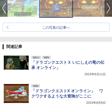
この写真の記事へ
関連記事
Wii U
WIN
「ドラゴンクエストＸ いにしえの竜の伝
承 オンライン」
2015年6月11日
WIN
「ドラゴンクエストX オンライン」 ワ
クワクするような大冒険がここに
2015年8月6日