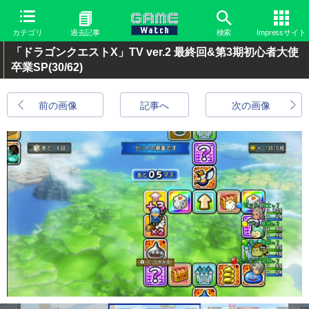
カテゴリ
過去記事
検索
Impressサイト
「ドラゴンクエストX」TV ver.2 最終回&第3期初心者大使
卒業SP
(30/62)
前の画像
記事へ
次の画像