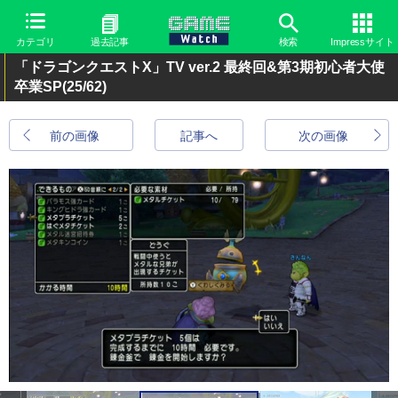
カテゴリ
過去記事
検索
Impressサイト
「ドラゴンクエストX」TV ver.2 最終回&第3期初心者大使
卒業SP
(25/62)
前の画像
記事へ
次の画像