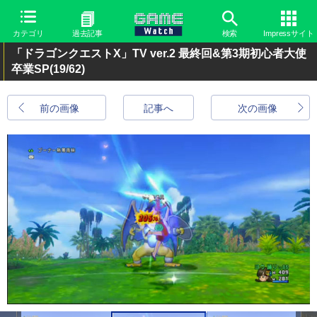
カテゴリ
過去記事
検索
Impressサイト
「ドラゴンクエストX」TV ver.2 最終回&第3期初心者大使
卒業SP
(19/62)
前の画像
記事へ
次の画像