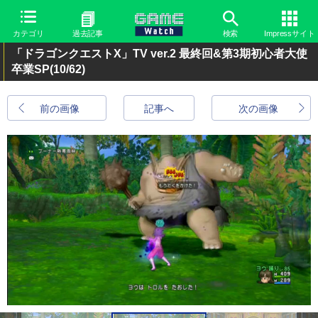
カテゴリ
過去記事
検索
Impressサイト
「ドラゴンクエストX」TV ver.2 最終回&第3期初心者大使
卒業SP
(10/62)
前の画像
記事へ
次の画像