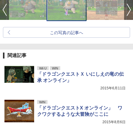
この写真の記事へ
関連記事
Wii U
WIN
「ドラゴンクエストＸ いにしえの竜の伝
承 オンライン」
2015年6月11日
WIN
「ドラゴンクエストX オンライン」 ワ
クワクするような大冒険がここに
2015年8月6日