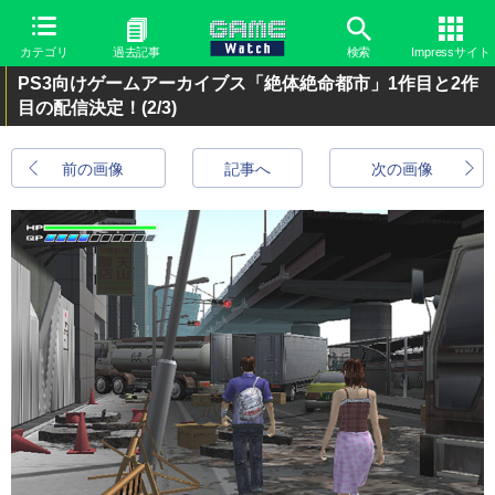
カテゴリ
過去記事
検索
Impressサイト
PS3向けゲームアーカイブス「絶体絶命都市」1作目と2作
目の配信決定！
(2/3)
前の画像
記事へ
次の画像