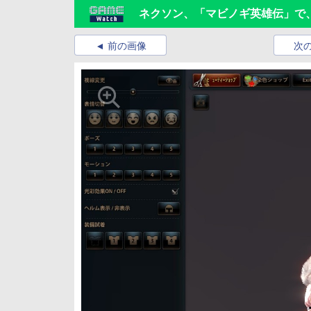
ネクソン、「マビノギ英雄伝」で
前の画像
次