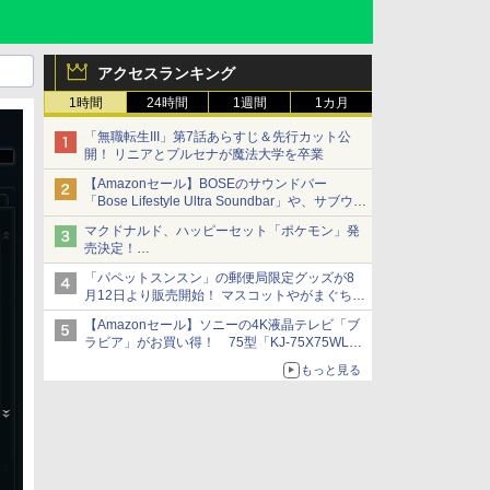
アクセスランキング
1時間
24時間
1週間
1カ月
「無職転生III」第7話あらすじ＆先行カット公
開！ リニアとプルセナが魔法大学を卒業
【Amazonセール】BOSEのサウンドバー
「Bose Lifestyle Ultra Soundbar」や、サブウー
ファー「Bose Lifestyle Ultra Subwoofer」など
マクドナルド、ハッピーセット「ポケモン」発
お買い得！
売決定！
ポケモン30周年記念で30匹が大集合
「パペットスンスン」の郵便局限定グッズが8
月12日より販売開始！ マスコットやがまぐち、
レターセットなどが登場
【Amazonセール】ソニーの4K液晶テレビ「ブ
ラビア」がお買い得！ 75型「KJ-75X75WL」
などラインナップ
もっと見る