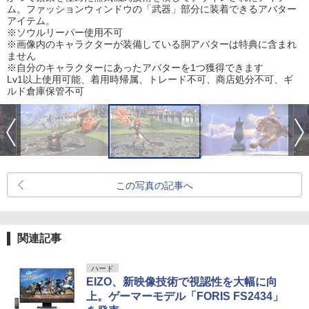
ム。ファッションウィンドウの「武器」部分に装着できるアバター
アイテム。
※ソウルリーパー使用不可
※画像内のキャラクターが装備している胴アバターは特典に含まれ
ません
※自分のキャラクターにあったアバターを1つ獲得できます
Lv1以上使用可能、着用時帰属、トレード不可、商店処分不可、ギ
ルド倉庫保管不可
この写真の記事へ
関連記事
ハード
EIZO、新映像技術で視認性を大幅に向
上。ゲーマーモデル「FORIS FS2434」