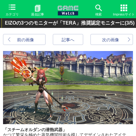
カテゴリ
過去記事
検索
Impressサイト
EIZOの3つのモニターが「TERA」推奨認定モニターに
(3/5)
前の画像
記事へ
次の画像
「スチームオルダンの潜熱武器」
かつて繁栄を極めた蒸気機関技術を模してデザインされたアイテ