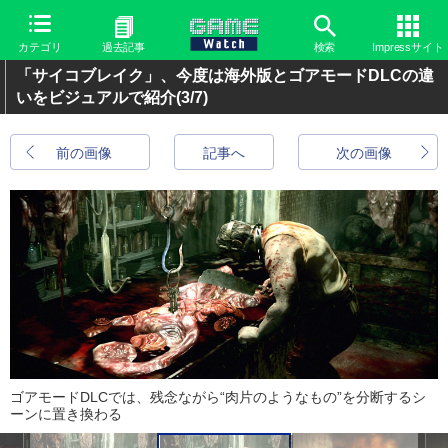
カテゴリ
過去記事
検索
Impressサイト
「サイコブレイク」、今度は海外版とゴアモードDLCの違
いをビジュアルで紹介
(3/7)
前の画像
記事へ
次の画像
ゴアモードDLCでは、残念ながら“肉片のようなもの”を分断するシ
ーンに置き換わる