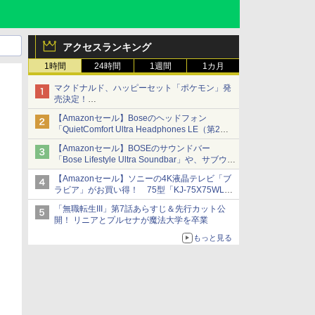
アクセスランキング
1時間
24時間
1週間
1カ月
マクドナルド、ハッピーセット「ポケモン」発
売決定！
ポケモン30周年記念で30匹が大集合
【Amazonセール】Boseのヘッドフォン
「QuietComfort Ultra Headphones LE（第2世
代）」などお買い得価格で登場
【Amazonセール】BOSEのサウンドバー
イマーシブオーディオで臨場感ある音楽体験が
「Bose Lifestyle Ultra Soundbar」や、サブウー
楽しめる
ファー「Bose Lifestyle Ultra Subwoofer」など
【Amazonセール】ソニーの4K液晶テレビ「ブ
お買い得！
ラビア」がお買い得！ 75型「KJ-75X75WL」
などラインナップ
「無職転生III」第7話あらすじ＆先行カット公
開！ リニアとプルセナが魔法大学を卒業
もっと見る