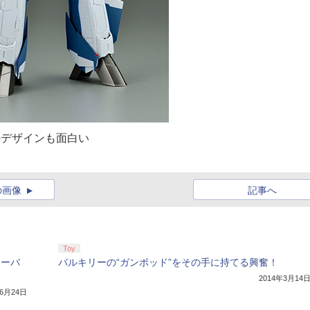
のデザインも面白い
の画像
記事へ
Toy
アーバ
バルキリーの“ガンポッド”をその手に持てる興奮！
2014年3月14
年6月24日