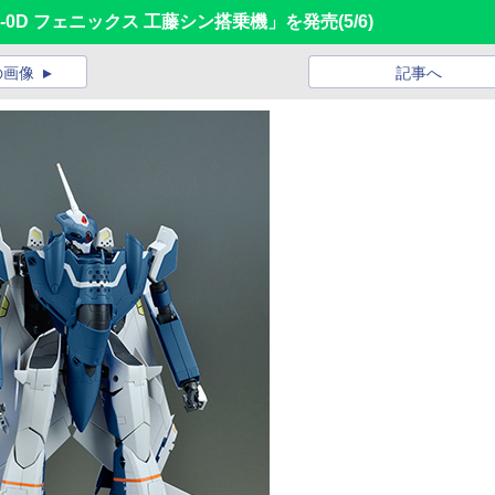
F-0D フェニックス 工藤シン搭乗機」を発売
(5/6)
の画像
記事へ