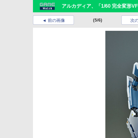
アルカディア、「1/60 完全変形V
(5/6)
前の画像
次