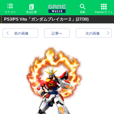
カテゴリ
過去記事
検索
Impressサイト
PS3/PS Vita「ガンダムブレイカー２」
(27/30)
前の画像
記事へ
次の画像