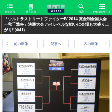
カテゴリ
過去記事
検索
Impressサイト
「ウルトラストリートファイターIV 2014 賞金制全国大会
一秋千撃杯」決勝大会 ハイレベルな戦いに会場も大盛り上
がり!!
(4/41)
前の画像
記事へ
次の画像