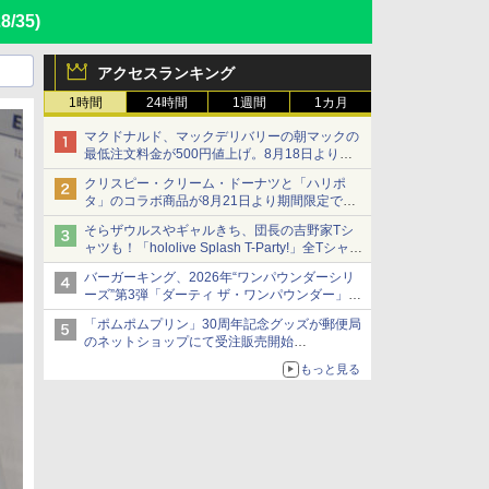
28/35)
アクセスランキング
1時間
24時間
1週間
1カ月
マクドナルド、マックデリバリーの朝マックの
最低注文料金が500円値上げ。8月18日より
1,500円から受付
クリスピー・クリーム・ドーナツと「ハリポ
タ」のコラボ商品が8月21日より期間限定で発
売
そらザウルスやギャルきち、団長の吉野家Tシ
組分け帽子ドーナツなど見た目も楽しい商品が
ャツも！「hololive Splash T-Party!」全Tシャツ
登場
ラインナップ公開＆オンライン販売開始
バーガーキング、2026年“ワンパウンダーシリ
ーズ”第3弾「ダーティ ザ・ワンパウンダー」を
8月7日発売
「ポムポムプリン」30周年記念グッズが郵便局
「特製ガーリックマヨソース」を使用した超大
のネットショップにて受注販売開始
型チーズバーガー
「おもちもちもちクッション」など今年だけの
もっと見る
限定商品が登場