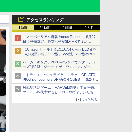
アクセスランキング
1時間
24時間
1週間
1カ月
「スーパーリアル麻雀 Venus Returns」8月27
日に発売決定。脱衣麻雀が3D×VRで復活
発売から2週間は20%オフになるセールが実施
【Amazonセール】REGZAの4K Mini LED液晶
TVがお買い得。55V型、65V型、75V型の2026
年モデルがラインナップ
バーガーキング、2026年“ワンパウンダーシリ
ーズ”第3弾「ダーティ ザ・ワンパウンダー」を
8月7日発売
「ドラクエ」×ジェラピケ、コラボ「GELATO
「特製ガーリックマヨソース」を使用した超大
PIQUE encounters DRAGON QUEST」第2弾が
型チーズバーガー
本日発売
対戦型格闘ゲーム「MARVEL闘魂」本日発売。
アイスカップに入ったスライムやわたぼう、ベ
マーベルを代表するヒーローやヴィランたちが
ビーサタンなどがオリジナルアートで登場
登場
もっと見る
「GUILTY GEAR」などの格ゲーを手掛けるア
ークシステムワークスが開発