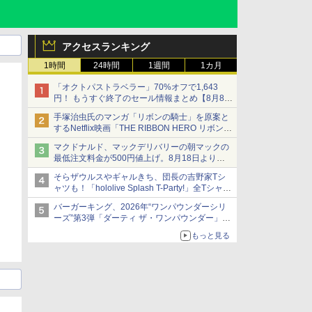
アクセスランキング
1時間
24時間
1週間
1カ月
「オクトパストラベラー」70%オフで1,643
円！ もうすぐ終了のセール情報まとめ【8月8日
更新】
手塚治虫氏のマンガ「リボンの騎士」を原案と
ニンテンドーeショップでは「大神 絶景版」が
するNetflix映画「THE RIBBON HERO リボンヒ
67%オフで990円
ーロー」本日配信開始
マクドナルド、マックデリバリーの朝マックの
最低注文料金が500円値上げ。8月18日より
1,500円から受付
そらザウルスやギャルきち、団長の吉野家Tシ
ャツも！「hololive Splash T-Party!」全Tシャツ
ラインナップ公開＆オンライン販売開始
バーガーキング、2026年“ワンパウンダーシリ
ーズ”第3弾「ダーティ ザ・ワンパウンダー」を
8月7日発売
もっと見る
「特製ガーリックマヨソース」を使用した超大
型チーズバーガー