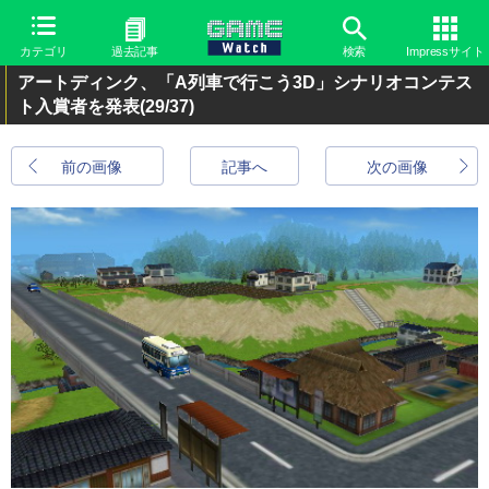
カテゴリ
過去記事
検索
Impressサイト
アートディンク、「A列車で行こう3D」シナリオコンテス
ト入賞者を発表
(29/37)
前の画像
記事へ
次の画像