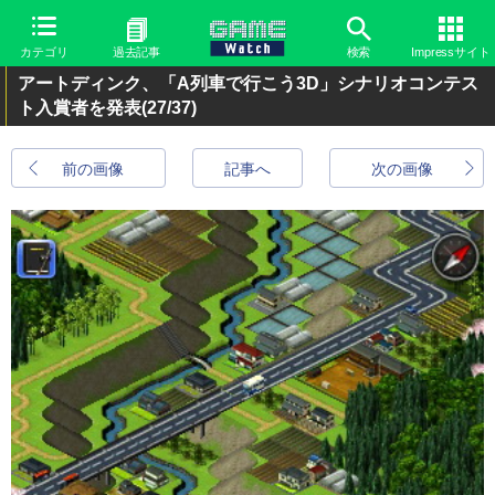
カテゴリ
過去記事
検索
Impressサイト
アートディンク、「A列車で行こう3D」シナリオコンテス
ト入賞者を発表
(27/37)
前の画像
記事へ
次の画像