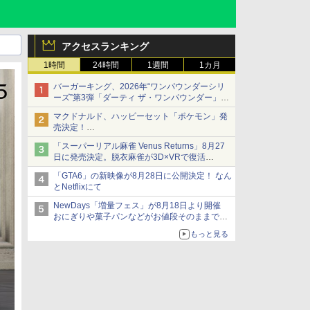
アクセスランキング
1時間
24時間
1週間
1カ月
バーガーキング、2026年“ワンパウンダーシリ
ーズ”第3弾「ダーティ ザ・ワンパウンダー」を
8月7日発売
マクドナルド、ハッピーセット「ポケモン」発
「特製ガーリックマヨソース」を使用した超大
売決定！
型チーズバーガー
ポケモン30周年記念で30匹が大集合
「スーパーリアル麻雀 Venus Returns」8月27
日に発売決定。脱衣麻雀が3D×VRで復活
発売から2週間は20%オフになるセールが実施
「GTA6」の新映像が8月28日に公開決定！ なん
とNetflixにて
NewDays「増量フェス」が8月18日より開催
おにぎりや菓子パンなどがお値段そのままで最
大50%増量！
もっと見る