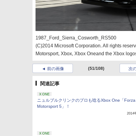
1987_Ford_Sierra_Cosworth_RS500
(C)2014 Microsoft Corporation. All rights reserv
Motorsport, Xbox, Xbox Oneand the Xbox logos 
(51/108)
前の画像
次
関連記事
X ONE
ニュルブルクリンクのプロも唸るXbox One「Forza
Motorsport 5」！
201
X ONE