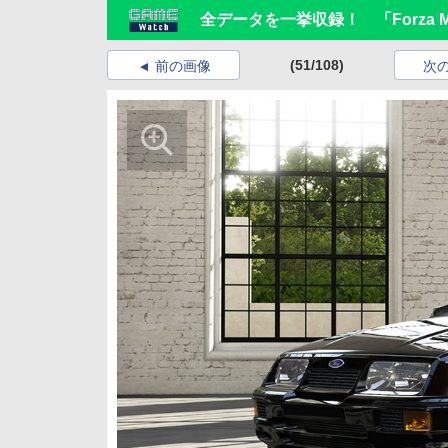
全データを一挙収録！ 「Forza M
(51/108)
前の画像
次